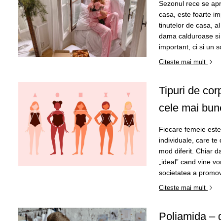
Sezonul rece se apro
casa, este foarte im
tinutelor de casa, a
dama calduroase si p
important, ci si un 
Citeste mai mult
Tipuri de corp
cele mai bune
Fiecare femeie este 
individuale, care te 
mod diferit. Chiar d
„ideal” cand vine vo
societatea a promov
Citeste mai mult
Poliamida – g