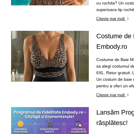
Slip de baie dama
Pijamale copii
cu rochita? Un cost
Rochii de plaja
superioara tip rochi
Pijamale bebelusi
Sort baie barbati
Citeste mai mult
Pijamale salopeta copii
Pijamale cocolino copii
Genti plaja
Costume de B
Pijamale bumbac copii
Pijamale cuplu
Embody.ro
Pijamale Craciun
Costume de Baie Mo
Pijamale cocolino cuplu
sa alegi costumul de
Pijamale familie
6XL. Retur gratuit.
Pijamale finet
Un costum de baie m
pentru a oferi un efe
Sosete
Citeste mai mult
Lansăm Progr
răsplătesc!