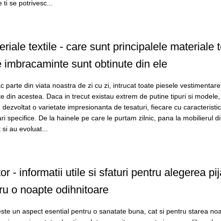
 ti se potrivesc...
riale textile - care sunt principalele materiale t
 imbracaminte sunt obtinute din ele
ac parte din viata noastra de zi cu zi, intrucat toate piesele vestimentare
te din acestea. Daca in trecut existau extrem de putine tipuri si modele,
 dezvoltat o varietate impresionanta de tesaturi, fiecare cu caracteristic
ari specifice. De la hainele pe care le purtam zilnic, pana la mobilierul d
 si au evoluat...
r - informatii utile si sfaturi pentru alegerea pi
tru o noapte odihnitoare
te un aspect esential pentru o sanatate buna, cat si pentru starea noas