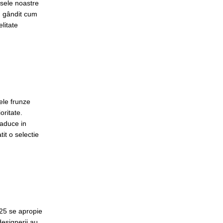
usele noastre
m gândit cum
litate
ele frunze
oritate.
 aduce in
it o selectie
25 se apropie
designerii au