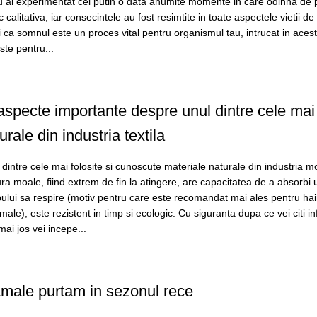
tu ai experimentat cel putin o data anumite momente in care odihna de 
c calitativa, iar consecintele au fost resimtite in toate aspectele vietii de 
tii ca somnul este un proces vital pentru organismul tau, intrucat in acest
ste pentru...
specte importante despre unul dintre cele mai 
rale din industria textila
intre cele mai folosite si cunoscute materiale naturale din industria mo
xtura moale, fiind extrem de fin la atingere, are capacitatea de a absorbi 
rpului sa respire (motiv pentru care este recomandat mai ales pentru ha
jamale), este rezistent in timp si ecologic. Cu siguranta dupa ce vei citi in
i jos vei incepe...
jamale purtam in sezonul rece