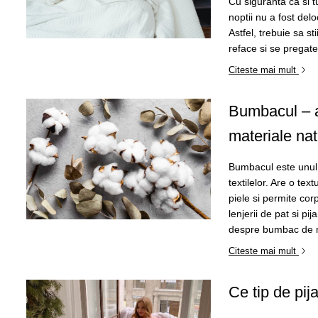
Cu siguranta ca si 
noptii nu a fost delo
Astfel, trebuie sa s
reface si se pregate
Citeste mai mult
Bumbacul – a
materiale natu
Bumbacul este unul d
textilelor. Are o te
piele si permite co
lenjerii de pat si pi
despre bumbac de ma
Citeste mai mult
Ce tip de pi