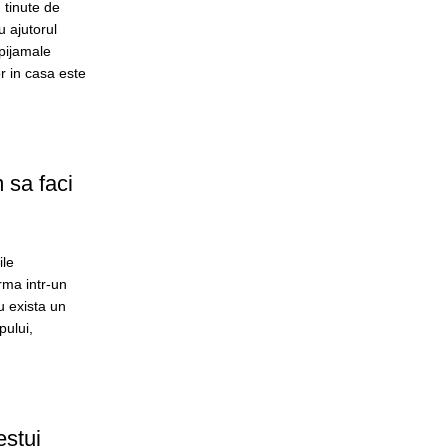
 tinute de
u ajutorul
 pijamale
r in casa este
m sa faci
ile
irma intr-un
u exista un
pului,
estui