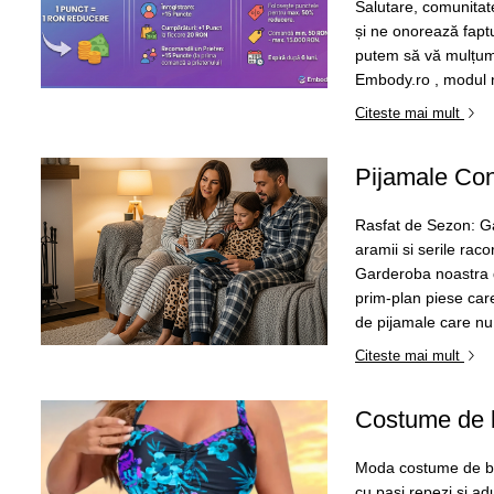
Salutare, comunitat
și ne onorează fapt
putem să vă mulțumi
Embody.ro , modul n
Citeste mai mult
Pijamale Con
Rasfat de Sezon: G
aramii si serile rac
Garderoba noastra d
prim-plan piese car
de pijamale care nu 
Citeste mai mult
Costume de ba
Moda costume de ba
cu pași repezi și ad