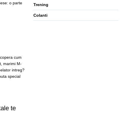
iese: o parte
Trening
Colanti
|
escopera cum
st, marimi M-
lator intreg?
puta special
ale te