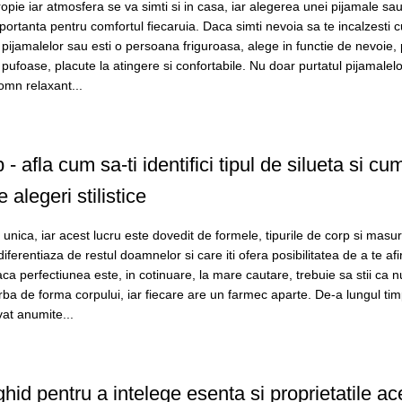
pie iar atmosfera se va simti si in casa, iar alegerea unei pijamale sau
portanta pentru comfortul fiecaruia. Daca simti nevoia sa te incalzesti c
l pijamalelor sau esti o persoana friguroasa, alege in functie de nevoie,
ufoase, placute la atingere si confortabile. Nu doar purtatul pijamalelo
somn relaxant...
 - afla cum sa-ti identifici tipul de silueta si cu
 alegeri stilistice
unica, iar acest lucru este dovedit de formele, tipurile de corp si masur
diferentiaza de restul doamnelor si care iti ofera posibilitatea de a te af
aca perfectiunea este, in cotinuare, la mare cautare, trebuie sa stii ca n
rba de forma corpului, iar fiecare are un farmec aparte. De-a lungul tim
at anumite...
hid pentru a intelege esenta si proprietatile ac