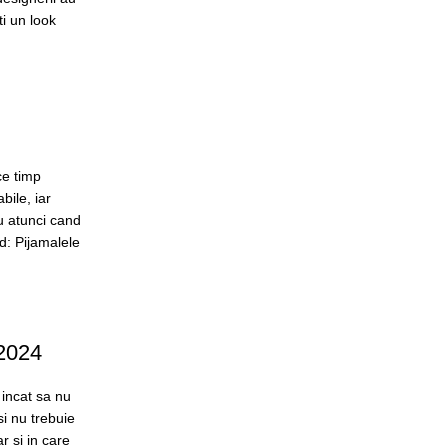
ti un look
ce timp
bile, iar
u atunci cand
nd: Pijamalele
 2024
 incat sa nu
si nu trebuie
r si in care