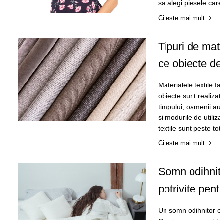
sa alegi piesele care
Citeste mai mult
Tipuri de mate
ce obiecte de
Materialele textile f
obiecte sunt realiza
timpului, oamenii au
si modurile de utiliz
textile sunt peste tot
Citeste mai mult
Somn odihnito
potrivite pen
Un somn odihnitor es