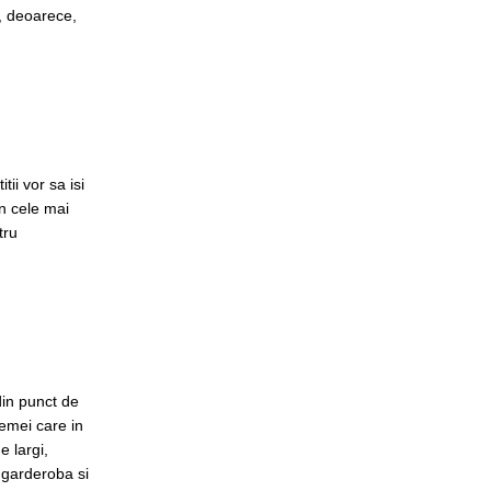
d, deoarece,
ii vor sa isi
in cele mai
tru
din punct de
femei care in
e largi,
n garderoba si