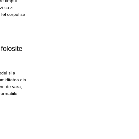
pe timpul
zi cu zi.
 fel corpul se
folosite
dei si a
umiditatea din
ine de vara,
formatiile