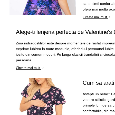
sa te simti confortab
ofera mai multa acop
Citeste mai mult
Alege-ti lenjeria perfecta de Valentine's
Ziua indragostitilor este despre momentele de rasfat impreuna, 
exprime iubirea in toate modurile, oferindu-i persoanei iubite f
iesite din comun moduri. Pe langa clasicii trandafirii si ciocol
persoana...
Citeste mai mult
Cum sa arati 
Astepti un bebe? Fel
vedere stilistic, ga
primele luni de sarc
confortabile, din ma