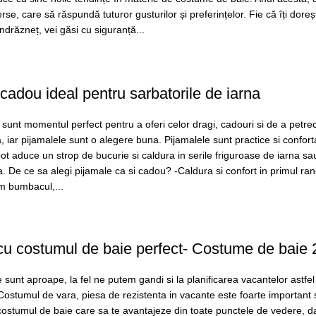
se, care să răspundă tuturor gusturilor și preferințelor. Fie că îți doreș
îndrăzneț, vei găsi cu siguranță...
cadou ideal pentru sarbatorile de iarna
 sunt momentul perfect pentru a oferi celor dragi, cadouri si de a petre
 iar pijamalele sunt o alegere buna. Pijamalele sunt practice si conforta
ot aduce un strop de bucurie si caldura in serile friguroase de iarna sa
tia. De ce sa alegi pijamale ca si cadou? -Caldura si confort in primul ra
m bumbacul,...
cu costumul de baie perfect- Costume de baie
te sunt aproape, la fel ne putem gandi si la planificarea vacantelor astfel
 Costumul de vara, piesa de rezistenta in vacante este foarte important 
costumul de baie care sa te avantajeze din toate punctele de vedere, da