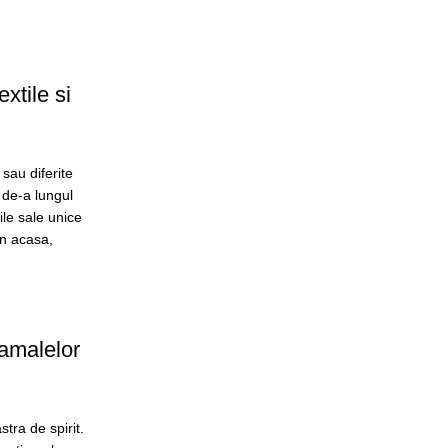
extile si
 sau diferite
 de-a lungul
ile sale unice
in acasa,
jamalelor
tra de spirit.