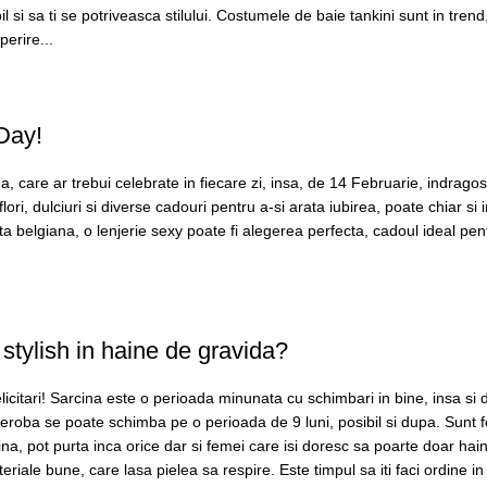
il si sa ti se potriveasca stilului. Costumele de baie tankini sunt in tren
erire...
 Day!
care ar trebui celebrate in fiecare zi, insa, de 14 Februarie, indragostit
lori, dulciuri si diverse cadouri pentru a-si arata iubirea, poate chiar si 
ata belgiana, o lenjerie sexy poate fi alegerea perfecta, cadoul ideal pen
stylish in haine de gravida?
icitari! Sarcina este o perioada minunata cu schimbari in bine, insa si 
rderoba se poate schimba pe o perioada de 9 luni, posibil si dupa. Sunt 
ina, pot purta inca orice dar si femei care isi doresc sa poarte doar hain
teriale bune, care lasa pielea sa respire. Este timpul sa iti faci ordine i