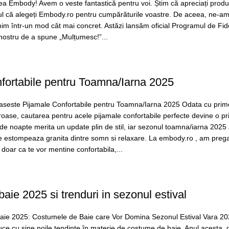
ea Embody! Avem o veste fantastică pentru voi. Știm că apreciați prod
ul că alegeți Embody.ro pentru cumpărăturile voastre. De aceea, ne-a
m într-un mod cât mai concret. Astăzi lansăm oficial Programul de Fide
ostru de a spune „Mulțumesc!”...
fortabile pentru Toamna/Iarna 2025
aseste Pijamale Confortabile pentru Toamna/Iarna 2025 Odata cu prim
oroase, cautarea pentru acele pijamale confortabile perfecte devine o pri
e noapte merita un update plin de stil, iar sezonul toamna/iarna 2025
e estompeaza granita dintre somn si relaxare. La embody.ro , am pregat
doar ca te vor mentine confortabila,...
ie 2025 si trenduri in sezonul estival
ie 2025: Costumele de Baie care Vor Domina Sezonul Estival Vara 20
uce cu sine noile tendințe în materie de costume de baie. Anul acesta, 