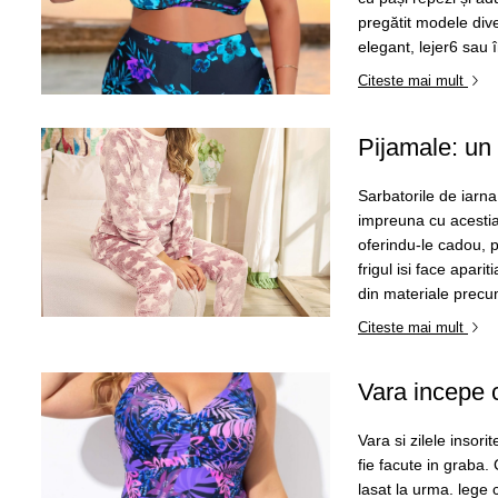
pregătit modele diver
elegant, lejer6 sau 
Citeste mai mult
Pijamale: un 
Sarbatorile de iarna
impreuna cu acestia,
oferindu-le cadou, p
frigul isi face apari
din materiale precu
Citeste mai mult
Vara incepe 
Vara si zilele insori
fie facute in graba.
lasat la urma. lege 