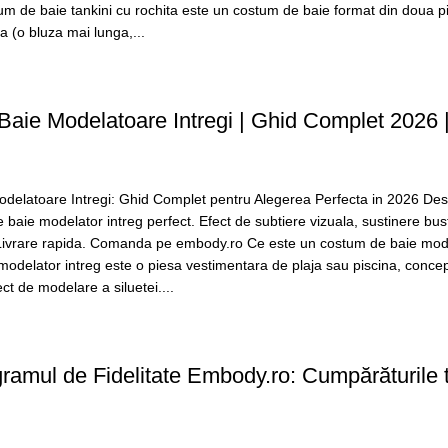
um de baie tankini cu rochita este un costum de baie format din doua p
ta (o bluza mai lunga,...
aie Modelatoare Intregi | Ghid Complet 2026 
delatoare Intregi: Ghid Complet pentru Alegerea Perfecta in 2026 D
 baie modelator intreg perfect. Efect de subtiere vizuala, sustinere bu
 Livrare rapida. Comanda pe embody.ro Ce este un costum de baie mode
odelator intreg este o piesa vestimentara de plaja sau piscina, conce
ct de modelare a siluetei....
amul de Fidelitate Embody.ro: Cumpărăturile t