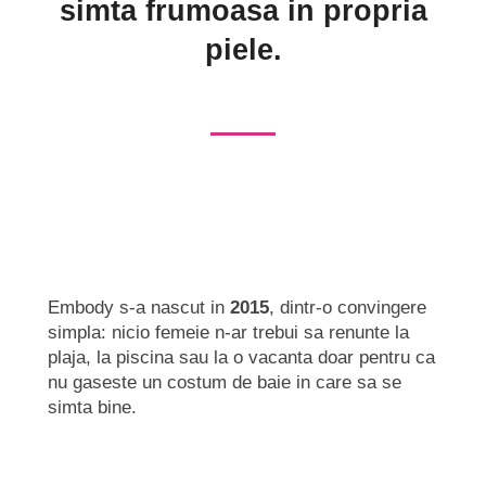
Slip de baie dama
simta frumoasa in propria
Pijamale copii
Rochii de plaja
Pijamale bebelusi
piele.
Sort baie barbati
Pijamale salopeta copii
Pijamale cocolino copii
Genti plaja
Pijamale bumbac copii
Pijamale cuplu
Pijamale Craciun
Pijamale cocolino cuplu
Pijamale familie
Pijamale finet
Embody s-a nascut in
2015
, dintr-o convingere
Sosete
simpla: nicio femeie n-ar trebui sa renunte la
plaja, la piscina sau la o vacanta doar pentru ca
nu gaseste un costum de baie in care sa se
simta bine.