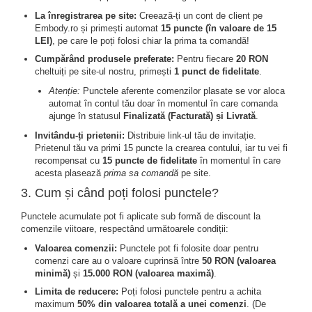
La înregistrarea pe site:
Creează-ți un cont de client pe
Embody.ro și primești automat
15 puncte (în valoare de 15
LEI)
, pe care le poți folosi chiar la prima ta comandă!
Cumpărând produsele preferate:
Pentru fiecare
20 RON
cheltuiți pe site-ul nostru, primești
1 punct de fidelitate
.
Atenție:
Punctele aferente comenzilor plasate se vor aloca
automat în contul tău doar în momentul în care comanda
ajunge în statusul
Finalizată (Facturată) și Livrată
.
Invitându-ți prietenii:
Distribuie link-ul tău de invitație.
Prietenul tău va primi 15 puncte la crearea contului, iar tu vei fi
recompensat cu
15 puncte de fidelitate
în momentul în care
acesta plasează
prima sa comandă
pe site.
3. Cum și când poți folosi punctele?
Punctele acumulate pot fi aplicate sub formă de discount la
comenzile viitoare, respectând următoarele condiții:
Valoarea comenzii:
Punctele pot fi folosite doar pentru
comenzi care au o valoare cuprinsă între
50 RON (valoarea
minimă)
și
15.000 RON (valoarea maximă)
.
Limita de reducere:
Poți folosi punctele pentru a achita
maximum
50% din valoarea totală a unei comenzi
. (De