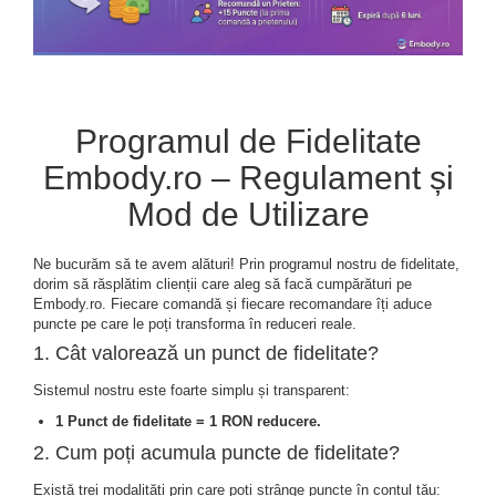
Slip de baie dama
Pijamale copii
Rochii de plaja
Pijamale bebelusi
Sort baie barbati
Pijamale salopeta copii
Pijamale cocolino copii
Genti plaja
Pijamale bumbac copii
Programul de Fidelitate
Pijamale cuplu
Embody.ro – Regulament și
Pijamale Craciun
Mod de Utilizare
Pijamale cocolino cuplu
Pijamale familie
Ne bucurăm să te avem alături! Prin programul nostru de fidelitate,
dorim să răsplătim clienții care aleg să facă cumpărături pe
Pijamale finet
Embody.ro. Fiecare comandă și fiecare recomandare îți aduce
Sosete
puncte pe care le poți transforma în reduceri reale.
1. Cât valorează un punct de fidelitate?
Sistemul nostru este foarte simplu și transparent:
1 Punct de fidelitate = 1 RON reducere.
2. Cum poți acumula puncte de fidelitate?
Există trei modalități prin care poți strânge puncte în contul tău: