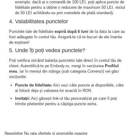
exemplu: dacă ai o comandă de 100 LEI, poți aplica puncte de
fidelitate pentru a obține o reducere de maximum 50 LEI, restul
de 50 LEI achitându-se prin metodele de plată standard).
4. Valabilitatea punctelor
Punctele tale de fidelitate
expiră după 6 luni
de la data la care au
fost adăugate în contul tău. Asigură-te că te bucuri de ele înainte
de expirare!
5. Unde îți poți vedea punctele?
Poți verifica oricând balanța punctelor tale direct în contul tău de
client. Autentifică-te pe Embody.ro, mergi în secțiunea
Profilul
meu
, iar în meniul din stânga (sub categoria
Comenzi
) vei găsi
secțiunile:
Puncte de fidelitate:
Aici vezi câte puncte ai disponibile, câte
ai folosit deja și valoarea lor exactă în RON.
Invitații:
Aici găsești link-ul tău personalizat pe care îl poți
trimite prietenilor pentru a câștiga puncte extra.
Newsletter
Nu rata ofertele si promotiile noastre