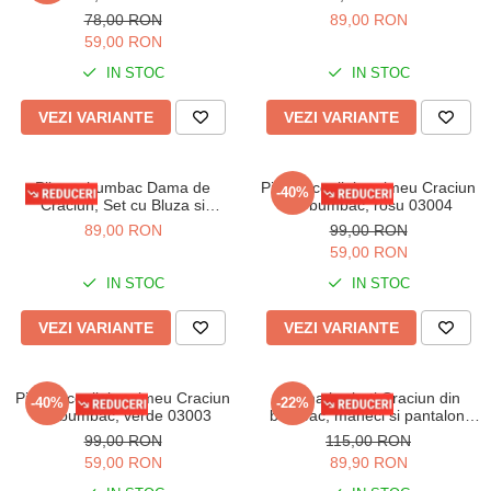
Pantaloni lungi, rosu 01001
Pantaloni lungi, rosu 01019
78,00 RON
89,00 RON
59,00 RON
IN STOC
IN STOC
VEZI VARIANTE
VEZI VARIANTE
Pijama bumbac Dama de
Pijama copii, imprimeu Craciun
-40%
Craciun, Set cu Bluza si
din bumbac, rosu 03004
Pantaloni lungi, verde 01015
89,00 RON
99,00 RON
59,00 RON
IN STOC
IN STOC
VEZI VARIANTE
VEZI VARIANTE
Pijama copii, imprimeu Craciun
Pijama barbati Craciun din
-40%
-22%
din bumbac, verde 03003
bumbac, maneci si pantaloni
lungi, rosu 800
99,00 RON
115,00 RON
59,00 RON
89,90 RON