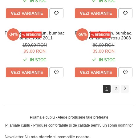
IN STOC
IN STOC
VEZI VARIANTE
VEZI VARIANTE
Pijama dama Craciun, bumbac
Pijama fete Craciun, bumbac,
-34%
-56%
interlok, rosu 2011
Merry Christmas, rosu 2008
150,00 RON
88,00 RON
99,00 RON
39,00 RON
IN STOC
IN STOC
VEZI VARIANTE
VEZI VARIANTE
1
2
Pijamale cuplu - Alege produsele tale preferate
Pijamale cuplu - Produse confortabile si de calitate pentru un somn odihnitor
Newsletter
Nu rata ofertele si promotiile noastre