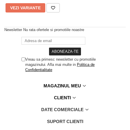
Slip de baie dama
Pijamale copii
VEZI VARIANTE
Rochii de plaja
Pijamale bebelusi
Sort baie barbati
Pijamale salopeta copii
Pijamale cocolino copii
Genti plaja
Newsletter
Nu rata ofertele si promotiile noastre
Pijamale bumbac copii
Pijamale cuplu
Pijamale Craciun
Pijamale cocolino cuplu
Vreau sa primesc newsletter cu promotiile
magazinului. Afla mai multe in
Politica de
Pijamale familie
Confidentialitate
Pijamale finet
Sosete
MAGAZINUL MEU
CLIENTI
DATE COMERCIALE
SUPORT CLIENTI