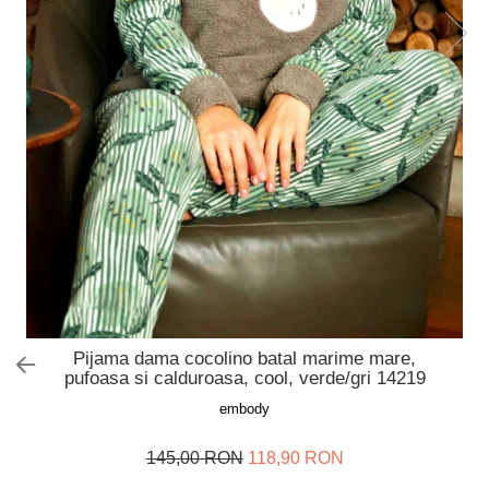
Slip de baie dama
Pijamale copii
Rochii de plaja
Pijamale bebelusi
Sort baie barbati
Pijamale salopeta copii
Pijamale cocolino copii
Genti plaja
Pijamale bumbac copii
Pijamale cuplu
Pijamale Craciun
Pijamale cocolino cuplu
Pijamale familie
Pijamale finet
Sosete
Pijama dama cocolino batal marime mare,
pufoasa si calduroasa, cool, verde/gri 14219
embody
145,00 RON
118,90 RON