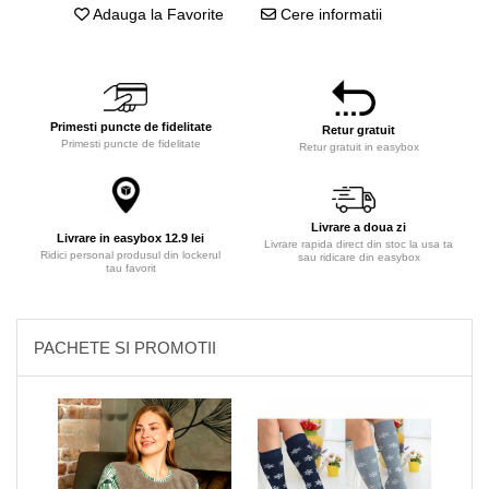
Adauga la Favorite
Cere informatii
Primesti puncte de fidelitate
Retur gratuit
Primesti puncte de fidelitate
Retur gratuit in easybox
Livrare a doua zi
Livrare in easybox 12.9 lei
Livrare rapida direct din stoc la usa ta
Ridici personal produsul din lockerul
sau ridicare din easybox
tau favorit
PACHETE SI PROMOTII