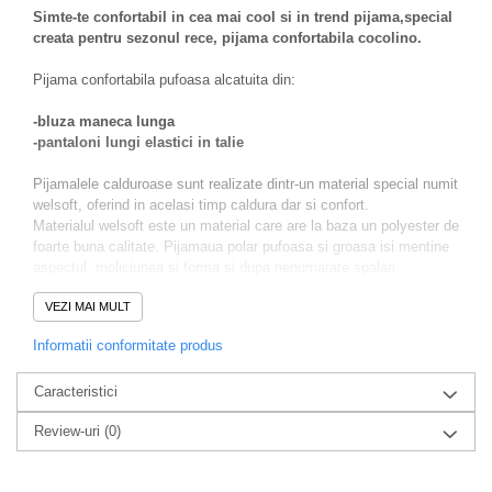
Simte-te confortabil in cea mai cool si in trend pijama,special
creata pentru sezonul rece, pijama confortabila cocolino.
Pijama confortabila pufoasa alcatuita din:
-bluza maneca lunga
-pantaloni lungi elastici in talie
Pijamalele calduroase sunt realizate dintr-un material special numit
welsoft, oferind in acelasi timp caldura dar si confort.
Materialul welsoft este un material care are la baza un polyester de
foarte buna calitate. Pijamaua polar pufoasa si groasa isi mentine
aspectul, moliciunea si forma si dupa nenumarate spalari.
Prezinta imprimeu modern. Este o pijama lejera.
VEZI MAI MULT
Materialul este moale, placut la atingere.
Informatii conformitate produs
Caracteristici
Review-uri
(0)