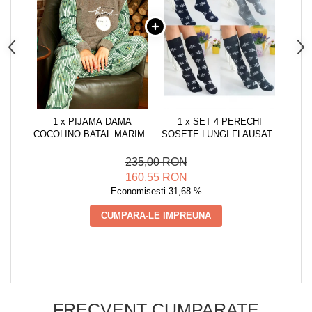
1 x PIJAMA DAMA
1 x SET 4 PERECHI
COCOLINO BATAL MARIME
SOSETE LUNGI FLAUSATE
MARE, PUFOASA SI
DAMA, IMPRIMEU
CALDUROASA, COOL,
CRACIUN, MARIMEA
235,00 RON
VERDE/GRI 14219
UNIVERSALA 36-40,
160,55 RON
MULTICOLOR
Economisesti 31,68 %
CUMPARA-LE IMPREUNA
FRECVENT CUMPARATE