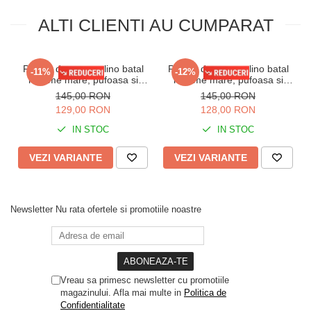
ALTI CLIENTI AU CUMPARAT
Pijama dama cocolino batal
Pijama dama cocolino batal
-11%
-12%
marime mare, pufoasa si
marime mare, pufoasa si
calduroasa, love, visiniu,
calduroasa, cool, corai 14220
145,00 RON
145,00 RON
14209
129,00 RON
128,00 RON
IN STOC
IN STOC
VEZI VARIANTE
VEZI VARIANTE
Newsletter
Nu rata ofertele si promotiile noastre
Vreau sa primesc newsletter cu promotiile
magazinului. Afla mai multe in
Politica de
Confidentialitate