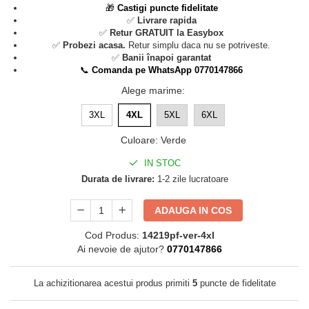
🎁
Castigi puncte fidelitate
✅
Livrare rapida
✅
Retur GRATUIT la Easybox
✅
Probezi acasa.
Retur simplu daca nu se potriveste.
✅
Banii înapoi garantat
📞
Comanda pe WhatsApp 0770147866
Alege marime
:
3XL
4XL
5XL
6XL
Culoare
:
Verde
IN STOC
Durata de livrare:
1-2 zile lucratoare
ADAUGA IN COS
Cod Produs:
14219pf-ver-4xl
Ai nevoie de ajutor?
0770147866
La achizitionarea acestui produs primiti
5
puncte de fidelitate