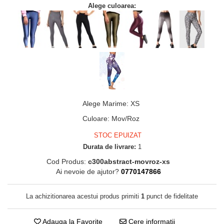
Alege culoarea:
Alege Marime
:
XS
Culoare
:
Mov/Roz
STOC EPUIZAT
Durata de livrare:
1
Cod Produs:
c300abstract-movroz-xs
Ai nevoie de ajutor?
0770147866
La achizitionarea acestui produs primiti
1
punct de fidelitate
Adauga la Favorite
Cere informatii