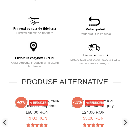
Primesti puncte de fidelitate
Retur gratuit
Primesti puncte de fidelitate
Retur gratuit in easybox
Livrare a doua zi
Livrare in easybox 12.9 lei
Livrare rapida direct din stoc la usa ta
Ridici personal produsul din lockerul
sau ridicare din easybox
tau favorit
PRODUSE ALTERNATIVE
Colanti dama lycra, talie
Colanti fitness dama cu
-69%
-52%
inalta, elastici, imprimeu
talie inalta, marna grey,
Digital, Alb-Negru
one size, S/M
160,00 RON
124,00 RON
49,00 RON
59,00 RON