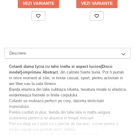
VEZI VARIANTE
VEZI VARIANTE
Descriere
Colanti dama lycra cu talie inalta si aspect lucios(Disco
model)-imprimeu Abstract
, din calitate foarte buna. Pot fi purtati
in orice moment al zilei, in tinute casual, sport, pentru activitati in
aer liber sau la sala fitness.
Banda elastica din talie subtiaza silueta, tesatura moale si elastica
evidentieaza formele si liniile corpulului.
Colantii se muleaza perfect pe corp, datorita elsticitatii
materialului.
Pentru confort in plus, banda din talie lata si inalta asigura
sustinerea pentru a nu aluneca in timpul miscarii.
Poti sa alegi sa ii porti cu o perche de bocanci, cizme pentru o
tinuta casual sau pantofi sport, stilleto.