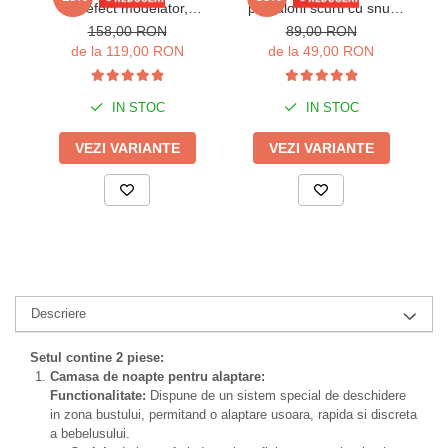
cu efect modelator,
pantaloni scurti cu snur
cu
turcoaz, Aqua marine
reglabil, negru 2296d
a
158,00 RON
89,00 RON
de la 119,00 RON
de la 49,00 RON
IN STOC
IN STOC
VEZI VARIANTE
VEZI VARIANTE
Descriere
Setul contine 2 piese:
Camasa de noapte pentru alaptare:
Functionalitate:
Dispune de un sistem special de deschidere
in zona bustului, permitand o alaptare usoara, rapida si discreta
a bebelusului.