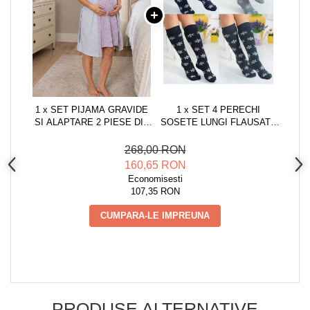
1 x SET PIJAMA GRAVIDE
1 x SET 4 PERECHI
SI ALAPTARE 2 PIESE DIN
SOSETE LUNGI FLAUSATE
BUMBAC - CAMASA DE
DAMA, IMPRIMEU
NOAPTE SI HALAT 617 MOV
CRACIUN, MARIMEA
268,00 RON
UNIVERSALA 36-40,
160,65 RON
MULTICOLOR
Economisesti
107,35 RON
CUMPARA-LE IMPREUNA
PRODUSE ALTERNATIVE