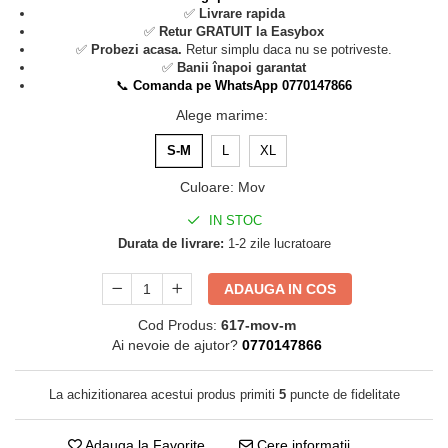
✅
Livrare rapida
✅
Retur GRATUIT la Easybox
✅
Probezi acasa.
Retur simplu daca nu se potriveste.
✅
Banii înapoi garantat
📞
Comanda pe WhatsApp 0770147866
Alege marime
:
S-M
L
XL
Culoare
:
Mov
IN STOC
Durata de livrare:
1-2 zile lucratoare
ADAUGA IN COS
Cod Produs:
617-mov-m
Ai nevoie de ajutor?
0770147866
La achizitionarea acestui produs primiti
5
puncte de fidelitate
Adauga la Favorite
Cere informatii