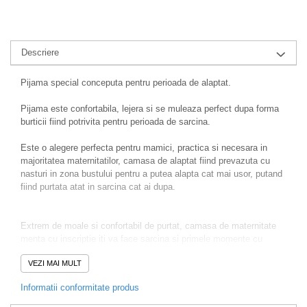
Descriere
Pijama special conceputa pentru perioada de alaptat.
Pijama este confortabila, lejera si se muleaza perfect dupa forma
burticii fiind potrivita pentru perioada de sarcina.
Este o alegere perfecta pentru mamici, practica si necesara in
majoritatea maternitatilor, camasa de alaptat fiind prevazuta cu
nasturi in zona bustului pentru a putea alapta cat mai usor, putand
fiind purtata atat in sarcina cat ai dupa.
Extrem de moale si confortabil de purtat, camasa de maternitate
menta cu inscriptie iti va face sarcina si primele momente cu
bebelusul tau mai placute. Imprimeul delicat, confera farmec
VEZI MAI MULT
pijamalei si face camasa sa arate frumos si ingrijit. Fiecare tanara
mama va aprecia croiala confortabila, lejera, a camasii de
Informatii conformitate produs
maternitate si materialul aerisit, placut la atingere. Pijamale cu
maneci scurte, cu o lungime ideala, vor fi perfecte in timpul