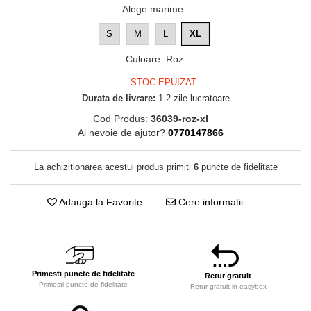
Alege marime
:
S
M
L
XL
Culoare
:
Roz
STOC EPUIZAT
Durata de livrare:
1-2 zile lucratoare
Cod Produs:
36039-roz-xl
Ai nevoie de ajutor?
0770147866
La achizitionarea acestui produs primiti
6
puncte de fidelitate
Adauga la Favorite
Cere informatii
Primesti puncte de fidelitate
Retur gratuit
Primesti puncte de fidelitate
Retur gratuit in easybox