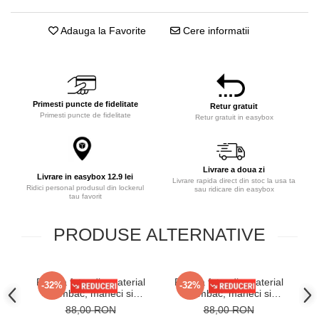
Adauga la Favorite
Cere informatii
Primesti puncte de fidelitate
Retur gratuit
Primesti puncte de fidelitate
Retur gratuit in easybox
Livrare a doua zi
Livrare in easybox 12.9 lei
Livrare rapida direct din stoc la usa ta
Ridici personal produsul din lockerul
sau ridicare din easybox
tau favorit
PRODUSE ALTERNATIVE
Pijama fete, din material
Pijama fete, din material
-32%
-32%
bumbac, maneci si
bumbac, maneci si
Cr
pantaloni lungi, imprimeu
pantaloni lungi, imprimeu
88,00 RON
88,00 RON
Cool, roz 4006
pisicuta roz 4004