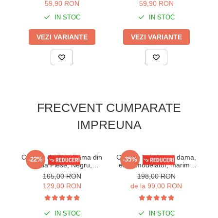
59,90 RON
59,90 RON
IN STOC
IN STOC
VEZI VARIANTE
VEZI VARIANTE
FRECVENT CUMPARATE
IMPREUNA
Costum de Baie Dama din
Costum baie intreg dama,
Co
-22%
-35%
Doua Piese, Negru,
efect modelator, marime
e
marime mare lm066
mare, cupe voluminoase,
m
165,00 RON
198,00 RON
animal print, 0010
129,00 RON
de la 99,00 RON
IN STOC
IN STOC