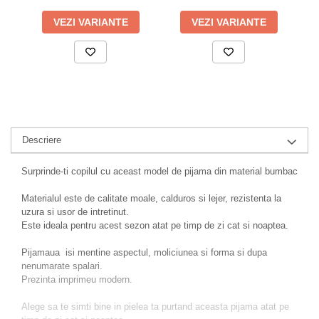
VEZI VARIANTE
VEZI VARIANTE
Descriere
Surprinde-ti copilul cu aceast model de pijama din material bumbac
Materialul este de calitate moale, calduros si lejer, rezistenta la
uzura si usor de intretinut.
Este ideala pentru acest sezon atat pe timp de zi cat si noaptea.
Pijamaua isi mentine aspectul, moliciunea si forma si dupa
nenumarate spalari.
Prezinta imprimeu modern.
Alege sa te simti bine in pielea ta purtand aceasta pijama atat pe