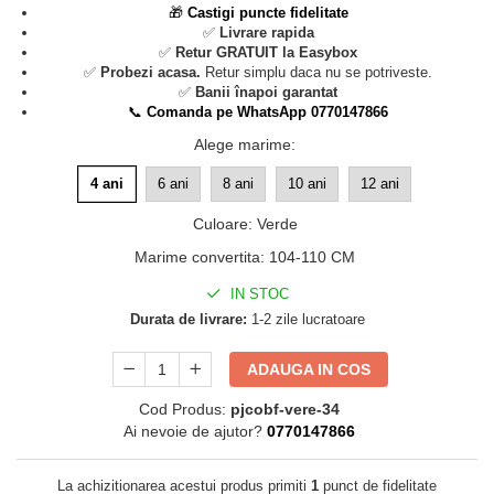
🎁
Castigi puncte fidelitate
✅
Livrare rapida
✅
Retur GRATUIT la Easybox
✅
Probezi acasa.
Retur simplu daca nu se potriveste.
✅
Banii înapoi garantat
📞
Comanda pe WhatsApp 0770147866
Alege marime
:
4 ani
6 ani
8 ani
10 ani
12 ani
Culoare
:
Verde
Marime convertita
:
104-110 CM
IN STOC
Durata de livrare:
1-2 zile lucratoare
ADAUGA IN COS
Cod Produs:
pjcobf-vere-34
Ai nevoie de ajutor?
0770147866
La achizitionarea acestui produs primiti
1
punct de fidelitate