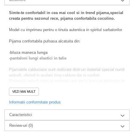
Simte-te confortabil in cea mai cool si in trend pijama,special
creata pentru sezonul rece, pijama confortabila cocolino.
Model cu imprimeu pentru o tinuta autentica in spiritul sarbatorilor.
Pijama confortabila pufoasa alcatuita din:
-bluza maneca lunga
-pantaloni lungi elastici in talie
Pijamalele calduroase sunt realizate dintr-un material special numit
welsoft, oferind in acelasi timp caldura dar si confort.
Materialul welsoft este un material care are la baza un polyester de
foarte buna calitate. Pijamaua polar pufoasa si groasa isi mentine
VEZI MAI MULT
aspectul, moliciunea si forma si dupa nenumarate spalari.
Prezinta imprimeu modern. Este o pijama lejera.
Informatii conformitate produs
Materialul este moale, placut la atingere.
Caracteristici
Review-uri
(0)