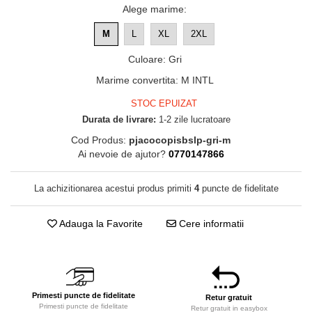
Alege marime
:
M
L
XL
2XL
Culoare
:
Gri
Marime convertita
:
M INTL
STOC EPUIZAT
Durata de livrare:
1-2 zile lucratoare
Cod Produs:
pjacocopisbslp-gri-m
Ai nevoie de ajutor?
0770147866
La achizitionarea acestui produs primiti
4
puncte de fidelitate
Adauga la Favorite
Cere informatii
Primesti puncte de fidelitate
Retur gratuit
Primesti puncte de fidelitate
Retur gratuit in easybox