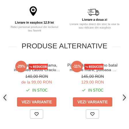
Livrare a doua zi
Livrare in easybox 12.9 lei
Livrare rapida direct din stoc la usa ta
Ridici personal produsul din lockerul
sau ridicare din easybox
tau favorit
PRODUSE ALTERNATIVE
Pijama cocolino dama,
Pijama dama cocolino batal
Pi
-29%
-11%
imprimeu cadou Craciun,
marime mare, pufoasa si
m
rosu 311
calduroasa, love, visiniu,
ca
140,00 RON
145,00 RON
14209
de la 99,00 RON
129,00 RON
IN STOC
IN STOC
VEZI VARIANTE
VEZI VARIANTE