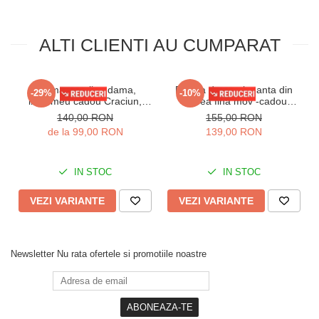
ALTI CLIENTI AU CUMPARAT
Pijama cocolino dama,
Pijama dama eleganta din
-29%
-10%
imprimeu cadou Craciun,
catifea fina mov -cadou
rosu 311
Craciun 3169
140,00 RON
155,00 RON
de la 99,00 RON
139,00 RON
IN STOC
IN STOC
VEZI VARIANTE
VEZI VARIANTE
Newsletter
Nu rata ofertele si promotiile noastre