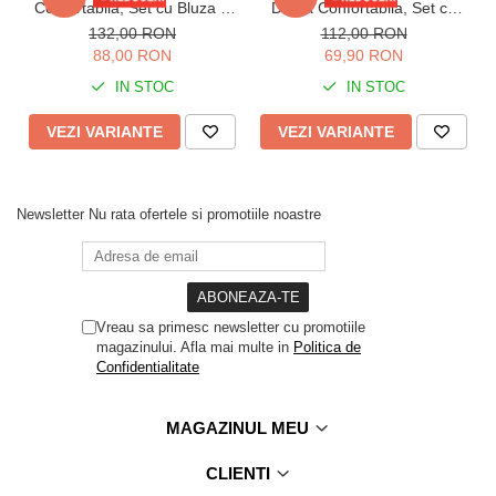
Confortabila, Set cu Bluza si
Dama Confortabila, Set cu
Pantaloni lungi, batal,
Bluza si Pantaloni lungi bleu
132,00 RON
112,00 RON
albastru 60155
16209
88,00 RON
69,90 RON
IN STOC
IN STOC
VEZI VARIANTE
VEZI VARIANTE
Newsletter
Nu rata ofertele si promotiile noastre
Vreau sa primesc newsletter cu promotiile
magazinului. Afla mai multe in
Politica de
Confidentialitate
MAGAZINUL MEU
CLIENTI