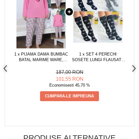
1 x PIJAMA DAMA BUMBAC
1 x SET 4 PERECHI
BATAL MARIME MARE,
SOSETE LUNGI FLAUSATE
IMPRIMEU CU INIMIOARE,
DAMA, IMPRIMEU
ROZ 14554
CRACIUN, MARIMEA
187,00 RON
UNIVERSALA 36-40,
101,55 RON
MULTICOLOR
Economisesti 45,70 %
CUMPARA-LE IMPREUNA
PRODUSE ALTERNATIVE