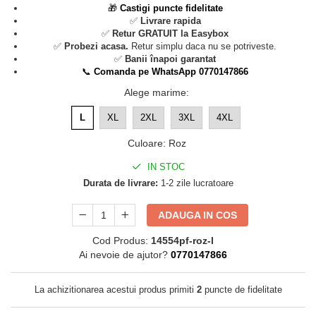
🎁
Castigi puncte fidelitate
✅
Livrare rapida
✅
Retur GRATUIT la Easybox
✅
Probezi acasa.
Retur simplu daca nu se potriveste.
✅
Banii înapoi garantat
📞
Comanda pe WhatsApp 0770147866
Alege marime
:
L
XL
2XL
3XL
4XL
Culoare
:
Roz
IN STOC
Durata de livrare:
1-2 zile lucratoare
ADAUGA IN COS
Cod Produs:
14554pf-roz-l
Ai nevoie de ajutor?
0770147866
La achizitionarea acestui produs primiti
2
puncte de fidelitate