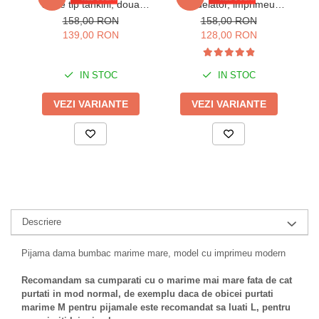
mare tip tankini, doua
modelator, imprimeu
piese, fusta si pantaloni
geometric alb-negru,
158,00 RON
158,00 RON
scurti w110
decolteu in V 6607
139,00 RON
128,00 RON
IN STOC
IN STOC
VEZI VARIANTE
VEZI VARIANTE
Descriere
Pijama dama bumbac marime mare, model cu imprimeu modern
Recomandam sa cumparati cu o marime mai mare fata de cat
purtati in mod normal, de exemplu daca de obicei purtati
marime M pentru pijamale este recomandat sa luati L, pentru