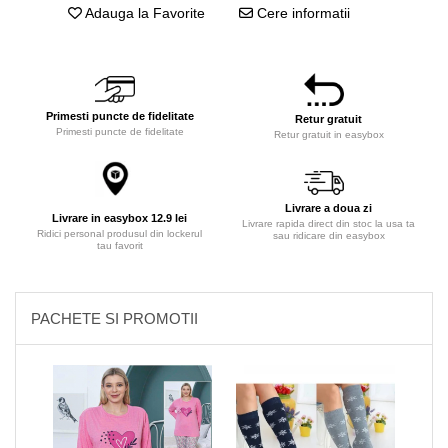
Adauga la Favorite
Cere informatii
Primesti puncte de fidelitate
Retur gratuit
Primesti puncte de fidelitate
Retur gratuit in easybox
Livrare a doua zi
Livrare in easybox 12.9 lei
Livrare rapida direct din stoc la usa ta
Ridici personal produsul din lockerul
sau ridicare din easybox
tau favorit
PACHETE SI PROMOTII