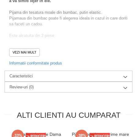
a va simiti lejer in ele.
Pijama din tesatura moale din bumbac, putin elastic.
Pijamaua din bumbac poate fi alegerea ideala in cazul in care doriti
sa faceti un cadou.
Este alcatuita din 2 piese:
-Pantaloni lungi cu elastic in talie, cu croiala dreapta.
VEZI MAI MULT
-Bluza cu decolteu rotund si cu maneci lungi.
Informatii conformitate produs
Prezinta imprimeu modern. Este o pijama lejera.
Caracteristici
Materialul este moale, placut la atingere.
Review-uri
(0)
Intretinere: se curata la temperatura de 30ºC
ALTI CLIENTI AU CUMPARAT
Pijama bumbac de Dama
Pijama bumbac marime mare
-33%
-38%