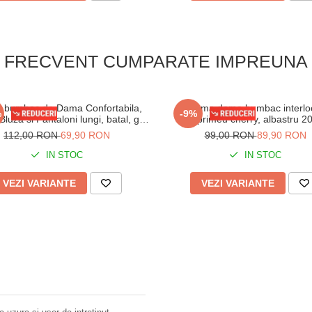
FRECVENT CUMPARATE IMPREUNA
a bumbac de Dama Confortabila,
Pijama dama bumbac interloc
%
-9%
Bluza si Pantaloni lungi, batal, gri
imprimeu cherry, albastru 2
16255
112,00 RON
69,90 RON
99,00 RON
89,90 RON
IN STOC
IN STOC
VEZI VARIANTE
VEZI VARIANTE