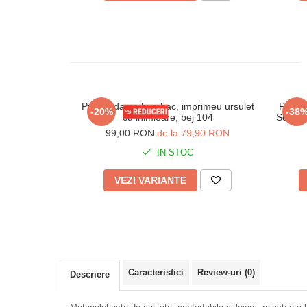
Pijama dama bumbac, imprimeu ursulet
Pijam
-20%
-38
cu inimioare, bej 104
Set cu 
99,00 RON
de la 79,90 RON
IN STOC
VEZI VARIANTE
Caracteristici
Review-uri
(0)
Descriere