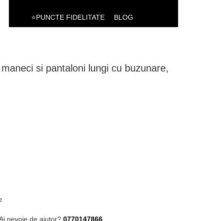
⭐PUNCTE FIDELITATE
BLOG
maneci si pantaloni lungi cu buzunare,
e
Ai nevoie de ajutor?
0770147866