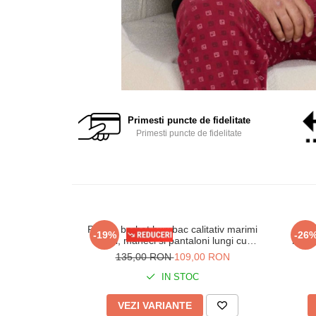
Primesti puncte de fidelitate
Primesti puncte de fidelitate
Pijama barbat bumbac calitativ marimi
Pijam
-19%
-26
mari, maneci si pantaloni lungi cu
buzun
buzunare bleumarin 201/205
135,00 RON
109,00 RON
IN STOC
VEZI VARIANTE