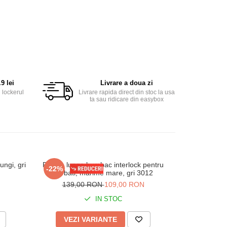
9 lei
Livrare a doua zi
 lockerul
Livrare rapida direct din stoc la usa
ta sau ridicare din easybox
ngi, gri
Pijama lunga bumbac interlock pentru
Pijama lung
-22%
-26%
barbati, marime mare, gri 3012
marime mare, 
139,00 RON
109,00 RON
148,
IN STOC
VEZI VARIANTE
VEZI