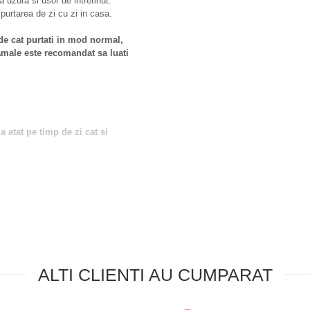
la uzura si usor de intretinut.
 purtarea de zi cu zi in casa.
 cat purtati in mod normal,
amale este recomandat sa luati
a atat pe timp de zi cat si
osesc inalbitori.
ALTI CLIENTI AU CUMPARAT