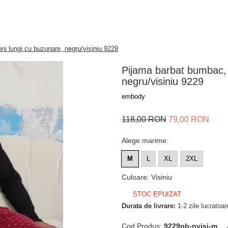
ni lungi cu buzunare, negru/visiniu 9229
Pijama barbat bumbac, 
negru/visiniu 9229
embody
118,00 RON
79,00 RON
Alege marime
:
M
L
XL
2XL
Culoare
:
Visiniu
STOC EPUIZAT
Durata de livrare:
1-2 zile lucratoar
Cod Produs:
9229pb-nvisi-m