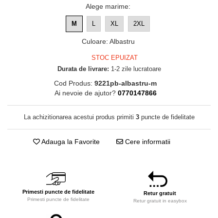
Alege marime
:
M
L
XL
2XL
Culoare
:
Albastru
STOC EPUIZAT
Durata de livrare:
1-2 zile lucratoare
Cod Produs:
9221pb-albastru-m
Ai nevoie de ajutor?
0770147866
La achizitionarea acestui produs primiti
3
puncte de fidelitate
Adauga la Favorite
Cere informatii
Primesti puncte de fidelitate
Retur gratuit
Primesti puncte de fidelitate
Retur gratuit in easybox