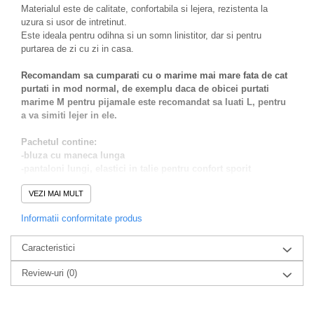
Materialul este de calitate, confortabila si lejera, rezistenta la
uzura si usor de intretinut.
Este ideala pentru odihna si un somn linistitor, dar si pentru
purtarea de zi cu zi in casa.
Recomandam sa cumparati cu o marime mai mare fata de cat
purtati in mod normal, de exemplu daca de obicei purtati
marime M pentru pijamale este recomandat sa luati L, pentru
a va simiti lejer in ele.
Pachetul contine:
-bluza cu maneca lunga
-pantaloni lungi, elastici in talie pentru confort sporit
Alege sa te simti bine in pielea ta purtand aceasta pijama atat
VEZI MAI MULT
pe timp de zi cat si noaptea.
Informatii conformitate produs
Intretinere:
Se spala la maxim 40 grade, se calca la 130 grade, nu se folosesc
Caracteristici
inalbitori.
Compozitie :100%bumbac
Review-uri
(0)