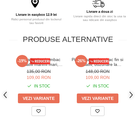
Livrare a doua zi
Livrare in easybox 12.9 lei
Livrare rapida direct din stoc la usa ta
Ridici personal produsul din lockerul
sau ridicare din easybox
tau favorit
PRODUSE ALTERNATIVE
Pijama barbat bumbac
Pijama lunga bumbac fin si
-19%
-26%
calitativ marimi mari,
calitativ, buzunare la
i
maneci si pantaloni lungi
pantaloni bleumarin 207
135,00 RON
148,00 RON
cu buzunare bleumarin
109,00 RON
109,00 RON
201/205
IN STOC
IN STOC
VEZI VARIANTE
VEZI VARIANTE