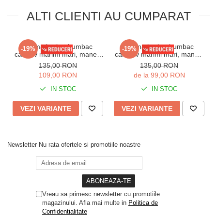
ALTI CLIENTI AU CUMPARAT
Pijama barbat bumbac
Pijama barbat bumbac
-19%
-19%
calitativ marimi mari, maneci
calitaitiv marimi mari, maneci
si pantaloni lungi cu buzunare
si pantaloni lungi cu buzunare
135,00 RON
135,00 RON
bleumarin 201/205
visiniu 205
109,00 RON
de la 99,00 RON
IN STOC
IN STOC
VEZI VARIANTE
VEZI VARIANTE
Newsletter
Nu rata ofertele si promotiile noastre
Vreau sa primesc newsletter cu promotiile
magazinului. Afla mai multe in
Politica de
Confidentialitate