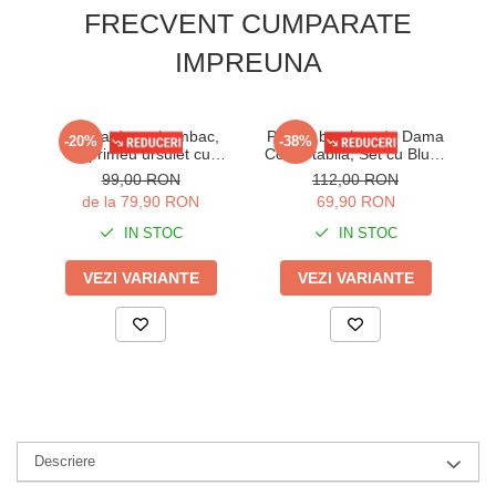
FRECVENT CUMPARATE
IMPREUNA
Pijama dama bumbac,
Pijama bumbac de Dama
-20%
-38%
imprimeu ursulet cu
Confortabila, Set cu Bluza
int
inimioare, bej 104
si Pantaloni lungi, batal, gri
99,00 RON
112,00 RON
16255
de la 79,90 RON
69,90 RON
IN STOC
IN STOC
VEZI VARIANTE
VEZI VARIANTE
Descriere