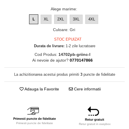
Alege marime
:
L
XL
2XL
3XL
4XL
Culoare
:
Gri
STOC EPUIZAT
Durata de livrare:
1-2 zile lucratoare
Cod Produs:
14702pb-griinc-l
Ai nevoie de ajutor?
0770147866
La achizitionarea acestui produs primiti
3
puncte de fidelitate
Adauga la Favorite
Cere informatii
Primesti puncte de fidelitate
Retur gratuit
Primesti puncte de fidelitate
Retur gratuit in easybox