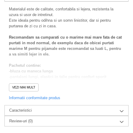
Materialul este de calitate, confortabila si lejera, rezistenta la
uzura si usor de intretinut.
Este ideala pentru odihna si un somn linistitor, dar si pentru
purtarea de zi cu zi in casa.
Recomandam sa cumparati cu o marime mai mare fata de cat
purtati in mod normal, de exemplu daca de obicei purtati
marime M pentru pijamale este recomandat sa luati L, pentru
a va simiti lejer in ele.
Pachetul contine:
-bluza cu maneca lunga
-pantaloni lungi, elastici in talie pentru confort sporit
Alege sa te simti bine in pielea ta purtand aceasta pijama atat
VEZI MAI MULT
pe timp de zi cat si noaptea.
Informatii conformitate produs
Intretinere:
Se spala la maxim 40 grade, se calca la 130 grade, nu se folosesc
Caracteristici
inalbitori.
Compozitie :100%bumbac
Review-uri
(0)