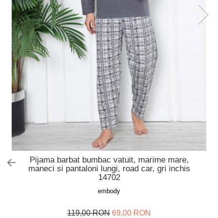
Slip de baie dama
Pijamale copii
Rochii de plaja
Pijamale bebelusi
Sort baie barbati
Pijamale salopeta copii
Pijamale cocolino copii
Genti plaja
Pijamale bumbac copii
Pijamale cuplu
Pijamale Craciun
Pijamale cocolino cuplu
Pijamale familie
Pijamale finet
Sosete
Pijama barbat bumbac vatuit, marime mare,
maneci si pantaloni lungi, road car, gri inchis
14702
embody
119,00 RON
69,00 RON