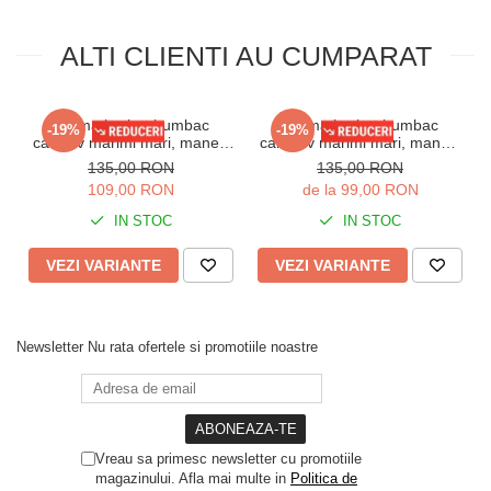
ALTI CLIENTI AU CUMPARAT
Pijama barbat bumbac
Pijama barbat bumbac
-19%
-19%
calitativ marimi mari, maneci
calitaitiv marimi mari, maneci
si pantaloni lungi cu buzunare
si pantaloni lungi cu buzunare
135,00 RON
135,00 RON
bleumarin 201/205
visiniu 205
109,00 RON
de la 99,00 RON
IN STOC
IN STOC
VEZI VARIANTE
VEZI VARIANTE
Newsletter
Nu rata ofertele si promotiile noastre
Vreau sa primesc newsletter cu promotiile
magazinului. Afla mai multe in
Politica de