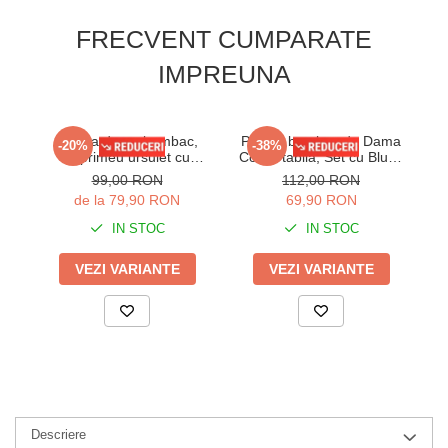
FRECVENT CUMPARATE
IMPREUNA
Pijama dama bumbac,
Pijama bumbac de Dama
-20%
-38%
imprimeu ursulet cu
Confortabila, Set cu Bluza
int
inimioare, bej 104
si Pantaloni lungi, batal, gri
99,00 RON
112,00 RON
16255
de la 79,90 RON
69,90 RON
IN STOC
IN STOC
VEZI VARIANTE
VEZI VARIANTE
Descriere