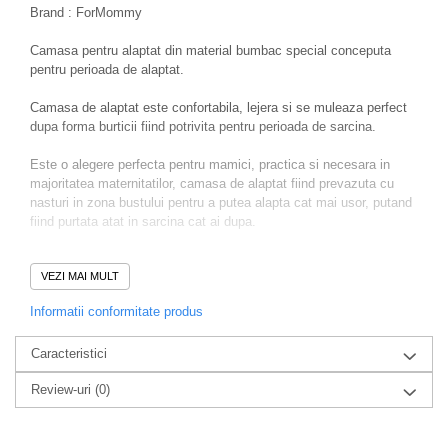
Brand : ForMommy
Camasa pentru alaptat din material bumbac special conceputa
pentru perioada de alaptat.
Camasa de alaptat este confortabila, lejera si se muleaza perfect
dupa forma burticii fiind potrivita pentru perioada de sarcina.
Este o alegere perfecta pentru mamici, practica si necesara in
majoritatea maternitatilor, camasa de alaptat fiind prevazuta cu
nasturi in zona bustului pentru a putea alapta cat mai usor, putand
fiind purtata atat in sarcina cat ai dupa.
VEZI MAI MULT
Extrem de moale si confortabil de purtat, camasa de maternitate
menta cu inscriptie iti va face sarcina si primele momente cu
Informatii conformitate produs
bebelusul tau mai placute. Imprimeul delicat, confera farmec
pijamalei si face camasa sa arate frumos si ingrijit. Fiecare tanara
Caracteristici
mama va aprecia croiala confortabila, lejera, a camasii de
maternitate si materialul aerisit, placut la atingere. Pijamale cu
Review-uri
(0)
maneci scurte, cu o lungime ideala, vor fi perfecte in timpul
sarcinii, alaptarii si chiar nasterii. Croiala sa confortabila nu strange
burta si ofera cel mai inalt confort in timpul somnului. Materialul