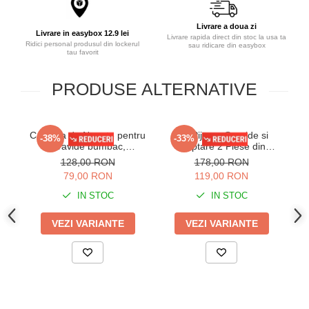
Livrare a doua zi
Livrare in easybox 12.9 lei
Livrare rapida direct din stoc la usa ta
Ridici personal produsul din lockerul
sau ridicare din easybox
tau favorit
PRODUSE ALTERNATIVE
Camasa de Noapte pentru
Set Pijama Gravide si
-38%
-33%
Gravide bumbac,
Alaptare 2 Piese din
deschidere pentru
Bumbac - Camasa de
128,00 RON
178,00 RON
Alaptare, 1138 alb
Noapte cu Buline si Halat in
N
79,00 RON
119,00 RON
Dungi 606
IN STOC
IN STOC
VEZI VARIANTE
VEZI VARIANTE