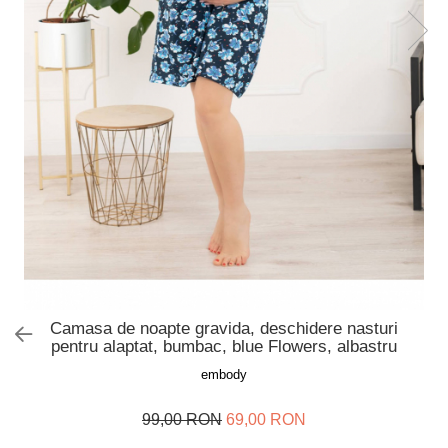
Slip de baie dama
Pijamale copii
Rochii de plaja
Pijamale bebelusi
Sort baie barbati
Pijamale salopeta copii
Pijamale cocolino copii
Genti plaja
Pijamale bumbac copii
Pijamale cuplu
Pijamale Craciun
Pijamale cocolino cuplu
Pijamale familie
Pijamale finet
Sosete
Camasa de noapte gravida, deschidere nasturi
pentru alaptat, bumbac, blue Flowers, albastru
embody
99,00 RON
69,00 RON