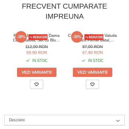
FRECVENT CUMPARATE
IMPREUNA
Pijama bumbac de Dama
Camasa de Noapte Vatuita
Ca
-38%
-30%
Confortabila, Set cu Bluza
pentru Femei batal,
si Pantaloni lungi, batal, gri
Calduroasa si Confortabila,
Ca
112,00 RON
97,00 RON
16255
din Bumbac, cu Nasturi si
di
69,90 RON
67,90 RON
Imprimeu Floral 1136
I
IN STOC
IN STOC
VEZI VARIANTE
VEZI VARIANTE
Descriere