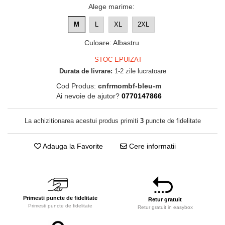
Alege marime
:
M
L
XL
2XL
Culoare
:
Albastru
STOC EPUIZAT
Durata de livrare:
1-2 zile lucratoare
Cod Produs:
cnfrmombf-bleu-m
Ai nevoie de ajutor?
0770147866
La achizitionarea acestui produs primiti
3
puncte de fidelitate
Adauga la Favorite
Cere informatii
Primesti puncte de fidelitate
Retur gratuit
Primesti puncte de fidelitate
Retur gratuit in easybox