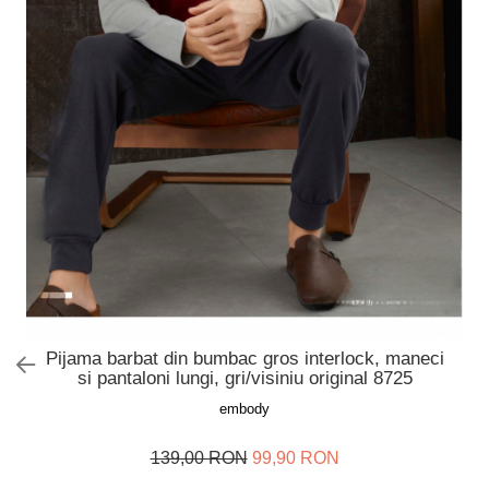
Slip de baie dama
Pijamale copii
Rochii de plaja
Pijamale bebelusi
Sort baie barbati
Pijamale salopeta copii
Pijamale cocolino copii
Genti plaja
Pijamale bumbac copii
Pijamale cuplu
Pijamale Craciun
Pijamale cocolino cuplu
Pijamale familie
Pijamale finet
Sosete
Pijama barbat din bumbac gros interlock, maneci
si pantaloni lungi, gri/visiniu original 8725
embody
139,00 RON
99,90 RON