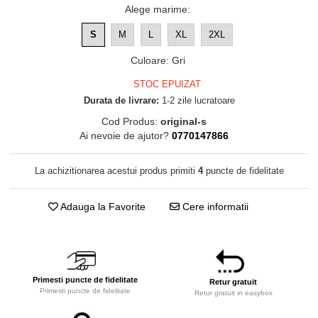
Alege marime
:
S
M
L
XL
2XL
Culoare
:
Gri
STOC EPUIZAT
Durata de livrare:
1-2 zile lucratoare
Cod Produs:
original-s
Ai nevoie de ajutor?
0770147866
La achizitionarea acestui produs primiti
4
puncte de fidelitate
Adauga la Favorite
Cere informatii
Primesti puncte de fidelitate
Retur gratuit
Primesti puncte de fidelitate
Retur gratuit in easybox