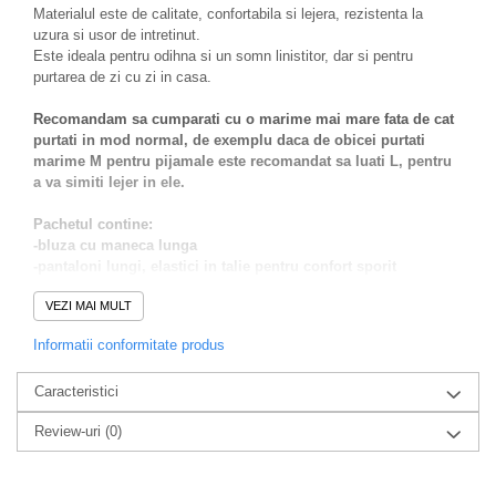
Materialul este de calitate, confortabila si lejera, rezistenta la
uzura si usor de intretinut.
Este ideala pentru odihna si un somn linistitor, dar si pentru
purtarea de zi cu zi in casa.
Recomandam sa cumparati cu o marime mai mare fata de cat
purtati in mod normal, de exemplu daca de obicei purtati
marime M pentru pijamale este recomandat sa luati L, pentru
a va simiti lejer in ele.
Pachetul contine:
-bluza cu maneca lunga
-pantaloni lungi, elastici in talie pentru confort sporit
Alege sa te simti bine in pielea ta purtand aceasta pijama atat
VEZI MAI MULT
pe timp de zi cat si noaptea.
Informatii conformitate produs
Intretinere:
Se spala la maxim 40 grade, se calca la 130 grade, nu se folosesc
Caracteristici
inalbitori.
Compozitie :100%bumbac
Review-uri
(0)