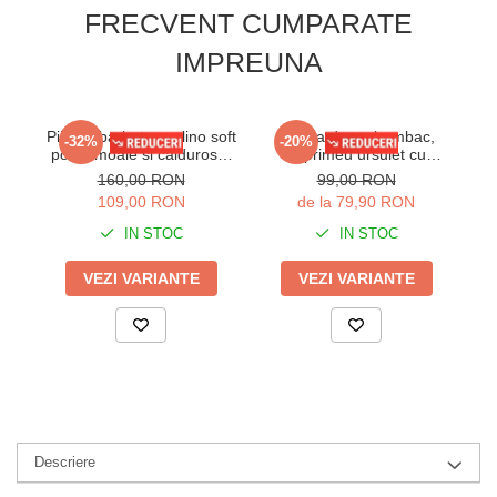
FRECVENT CUMPARATE
IMPREUNA
Pijama barbat cocolino soft
Pijama dama bumbac,
P
-32%
-20%
polar, moale si caldurosa,
imprimeu ursulet cu
Co
cu buzunare kaki 7209
inimioare, bej 104
si 
160,00 RON
99,00 RON
109,00 RON
de la 79,90 RON
IN STOC
IN STOC
VEZI VARIANTE
VEZI VARIANTE
Descriere