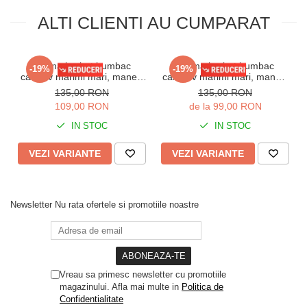
ALTI CLIENTI AU CUMPARAT
Pijama barbat bumbac
Pijama barbat bumbac
-19%
-19%
calitativ marimi mari, maneci
calitaitiv marimi mari, maneci
si pantaloni lungi cu buzunare
si pantaloni lungi cu buzunare
135,00 RON
135,00 RON
bleumarin 201/205
visiniu 205
109,00 RON
de la 99,00 RON
IN STOC
IN STOC
VEZI VARIANTE
VEZI VARIANTE
Newsletter
Nu rata ofertele si promotiile noastre
Vreau sa primesc newsletter cu promotiile
magazinului. Afla mai multe in
Politica de
Confidentialitate