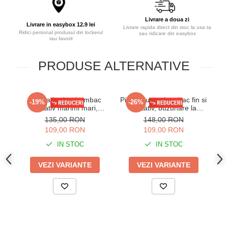
Livrare a doua zi
Livrare in easybox 12.9 lei
Livrare rapida direct din stoc la usa ta
Ridici personal produsul din lockerul
sau ridicare din easybox
tau favorit
PRODUSE ALTERNATIVE
Pijama barbat bumbac
Pijama lunga bumbac fin si
-19%
-26%
calitativ marimi mari,
calitativ, buzunare la
i
maneci si pantaloni lungi
pantaloni bleumarin 207
135,00 RON
148,00 RON
cu buzunare bleumarin
109,00 RON
109,00 RON
201/205
IN STOC
IN STOC
VEZI VARIANTE
VEZI VARIANTE