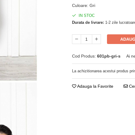
Culoare
:
Gri
IN STOC
Durata de livrare:
1-2 zile lucratoar
ADAUG
Cod Produs:
601pb-gri-s
Ai n
La achizitionarea acestui produs pri
Adauga la Favorite
Cer