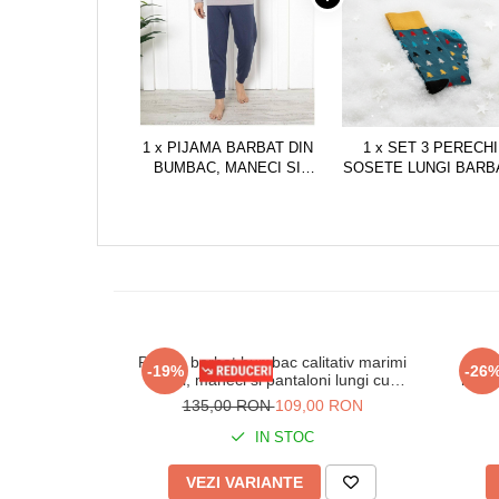
1 x PIJAMA BARBAT DIN
1 x SET 3 PERECHI
BUMBAC, MANECI SI
SOSETE LUNGI BARB
PANTALONI LUNGI, GRI
DE CRACIUN, MARIM
DESCHIS 601
UNIVERSALA 41-45, 41
EU, MULTICOLOR
Pijama barbat bumbac calitativ marimi
Pijam
-19%
-26
mari, maneci si pantaloni lungi cu
buzun
buzunare bleumarin 201/205
135,00 RON
109,00 RON
IN STOC
VEZI VARIANTE