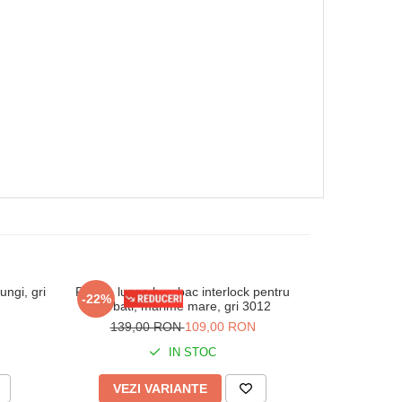
ngi, gri
Pijama lunga bumbac interlock pentru
Pijama lung
-22%
-26%
barbati, marime mare, gri 3012
marime mare, 
139,00 RON
109,00 RON
148,
IN STOC
VEZI VARIANTE
VEZI