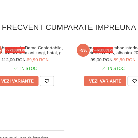
FRECVENT CUMPARATE IMPREUNA
a bumbac de Dama Confortabila,
Pijama dama bumbac interloc
%
-9%
Bluza si Pantaloni lungi, batal, gri
imprimeu cherry, albastru 2
16255
112,00 RON
69,90 RON
99,00 RON
89,90 RON
IN STOC
IN STOC
VEZI VARIANTE
VEZI VARIANTE