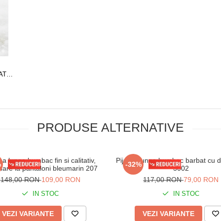
AT,
EA
-45
PRODUSE ALTERNATIVE
a lunga bumbac fin si calitativ,
Pijama lunga bumbac barbat cu du
%
-32%
are la pantaloni bleumarin 207
3002
148,00 RON
109,00 RON
117,00 RON
79,00 RON
IN STOC
IN STOC
VEZI VARIANTE
VEZI VARIANTE