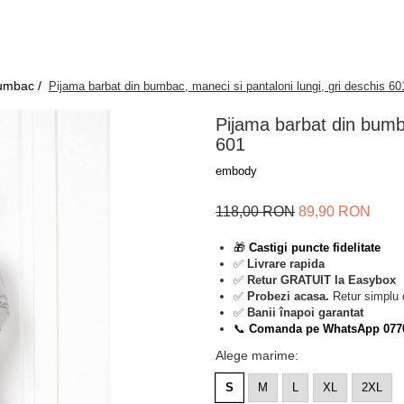
bumbac /
Pijama barbat din bumbac, maneci si pantaloni lungi, gri deschis 60
Pijama barbat din bumba
601
embody
118,00 RON
89,90 RON
🎁
Castigi puncte fidelitate
✅
Livrare rapida
✅
Retur GRATUIT la Easybox
✅
Probezi acasa.
Retur simplu 
✅
Banii înapoi garantat
📞
Comanda pe WhatsApp 077
Alege marime
:
S
M
L
XL
2XL