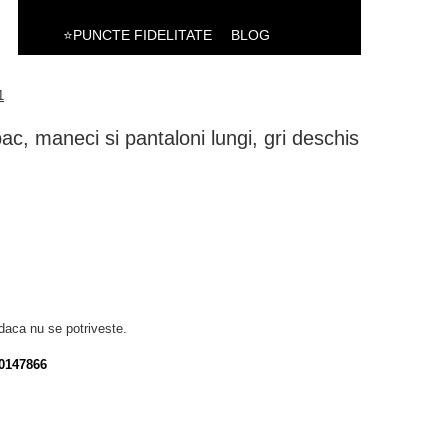
⭐PUNCTE FIDELITATE
BLOG
1
c, maneci si pantaloni lungi, gri deschis
daca nu se potriveste.
0147866