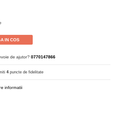
e
A IN COS
evoie de ajutor?
0770147866
miti
4
puncte de fidelitate
e informatii