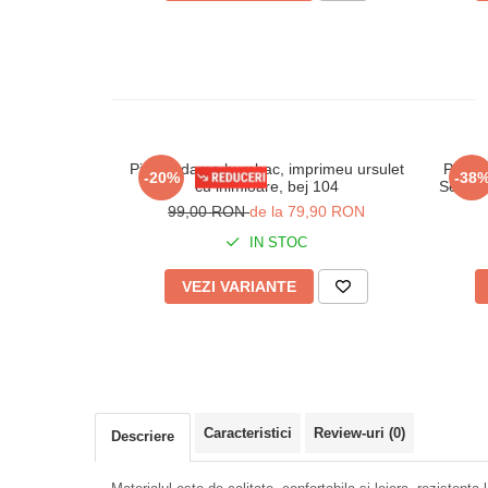
Pijama dama bumbac, imprimeu ursulet
Pijam
-20%
-38
cu inimioare, bej 104
Set cu 
99,00 RON
de la 79,90 RON
IN STOC
VEZI VARIANTE
Caracteristici
Review-uri
(0)
Descriere