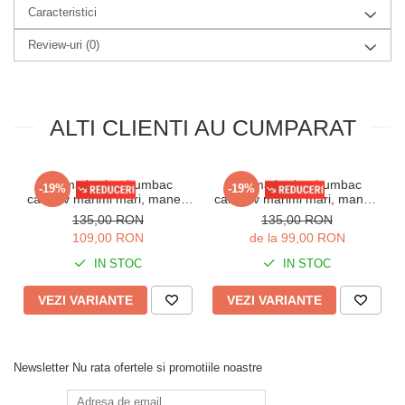
Caracteristici
inalbitori.
Compozitie :bumbac
Review-uri
(0)
ALTI CLIENTI AU CUMPARAT
Pijama barbat bumbac
Pijama barbat bumbac
-19%
-19%
calitativ marimi mari, maneci
calitaitiv marimi mari, maneci
si pantaloni lungi cu buzunare
si pantaloni lungi cu buzunare
135,00 RON
135,00 RON
bleumarin 201/205
visiniu 205
109,00 RON
de la 99,00 RON
IN STOC
IN STOC
VEZI VARIANTE
VEZI VARIANTE
Newsletter
Nu rata ofertele si promotiile noastre