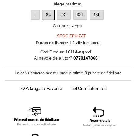
Alege marime
:
L
XL
2XL
3XL
4XL
Culoare
:
Negru
STOC EPUIZAT
Durata de livrare:
1-2 zile lucratoare
Cod Produs:
16114-ngr-xl
Ai nevoie de ajutor?
0770147866
La achizitionarea acestui produs primiti
3
puncte de fidelitate
Adauga la Favorite
Cere informatii
Primesti puncte de fidelitate
Retur gratuit
Primesti puncte de fidelitate
Retur gratuit in easybox