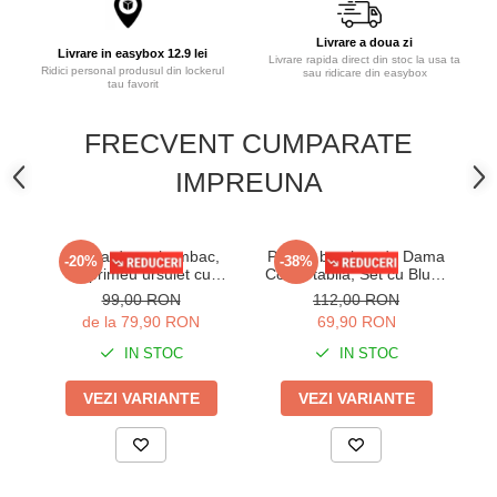
Livrare a doua zi
Livrare in easybox 12.9 lei
Livrare rapida direct din stoc la usa ta
Ridici personal produsul din lockerul
sau ridicare din easybox
tau favorit
FRECVENT CUMPARATE
IMPREUNA
Pijama dama bumbac,
Pijama bumbac de Dama
-20%
-38%
imprimeu ursulet cu
Confortabila, Set cu Bluza
int
inimioare, bej 104
si Pantaloni lungi, batal, gri
99,00 RON
112,00 RON
16255
de la 79,90 RON
69,90 RON
IN STOC
IN STOC
VEZI VARIANTE
VEZI VARIANTE