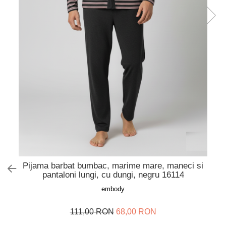
Slip de baie dama
Pijamale copii
Rochii de plaja
Pijamale bebelusi
Sort baie barbati
Pijamale salopeta copii
Pijamale cocolino copii
Genti plaja
Pijamale bumbac copii
Pijamale cuplu
Pijamale Craciun
Pijamale cocolino cuplu
Pijamale familie
Pijamale finet
Sosete
Pijama barbat bumbac, marime mare, maneci si
pantaloni lungi, cu dungi, negru 16114
embody
111,00 RON
68,00 RON