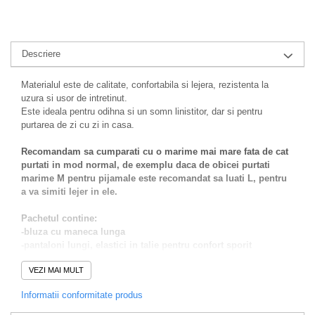
Descriere
Materialul este de calitate, confortabila si lejera, rezistenta la
uzura si usor de intretinut.
Este ideala pentru odihna si un somn linistitor, dar si pentru
purtarea de zi cu zi in casa.
Recomandam sa cumparati cu o marime mai mare fata de cat
purtati in mod normal, de exemplu daca de obicei purtati
marime M pentru pijamale este recomandat sa luati L, pentru
a va simiti lejer in ele.
Pachetul contine:
-bluza cu maneca lunga
-pantaloni lungi, elastici in talie pentru confort sporit
Alege sa te simti bine in pielea ta purtand aceasta pijama atat
VEZI MAI MULT
pe timp de zi cat si noaptea.
Informatii conformitate produs
Intretinere:
Se spala la maxim 40 grade, se calca la 130 grade, nu se folosesc