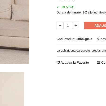
IN STOC
Durata de livrare:
1-2 zile lucratoar
ADAUG
Cod Produs:
1055-gri-s
Ai nev
La achizitionarea acestui produs pri
Adauga la Favorite
Cer