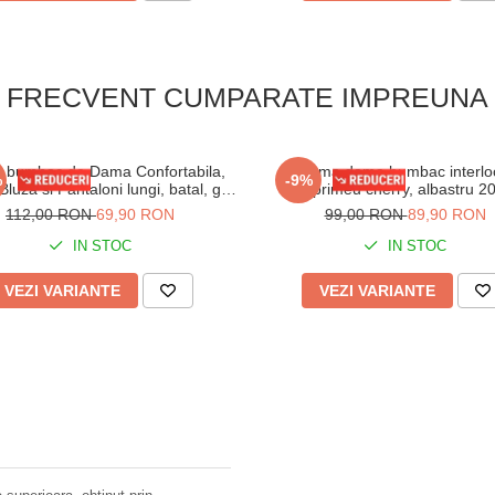
FRECVENT CUMPARATE IMPREUNA
a bumbac de Dama Confortabila,
Pijama dama bumbac interloc
%
-9%
Bluza si Pantaloni lungi, batal, gri
imprimeu cherry, albastru 2
16255
112,00 RON
69,90 RON
99,00 RON
89,90 RON
IN STOC
IN STOC
VEZI VARIANTE
VEZI VARIANTE