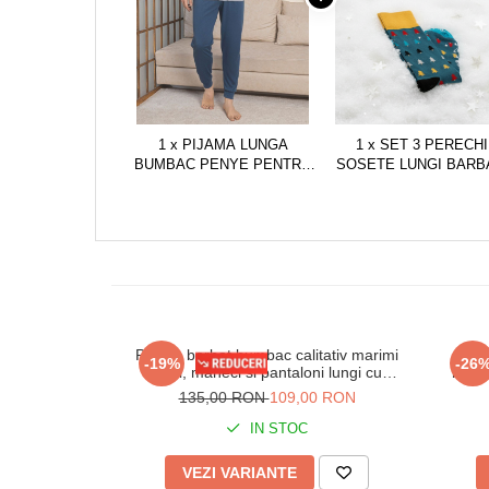
1 x PIJAMA LUNGA
1 x SET 3 PERECHI
BUMBAC PENYE PENTRU
SOSETE LUNGI BARB
BARBATI, GRI 1055
DE CRACIUN, MARIM
UNIVERSALA 41-45, 41
EU, MULTICOLOR
Pijama barbat bumbac calitativ marimi
Pijam
-19%
-26
mari, maneci si pantaloni lungi cu
buzun
buzunare bleumarin 201/205
135,00 RON
109,00 RON
IN STOC
VEZI VARIANTE