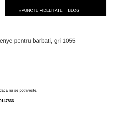
⭐PUNCTE FIDELITATE
BLOG
nye pentru barbati, gri 1055
daca nu se potriveste.
0147866