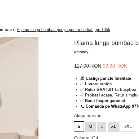
bumbac /
Pijama lunga bumbac penye pentru barbati, gri 1055
Pijama lunga bumbac pe
embody
117,00 RON
99,90 RON
🎁
Castigi puncte fidelitate
✅
Livrare rapida
✅
Retur GRATUIT la Easybox
✅
Probezi acasa.
Retur simplu 
✅
Banii înapoi garantat
📞
Comanda pe WhatsApp 077
Alege marime
:
S
M
L
XL
2XL
Culoare
:
Gri