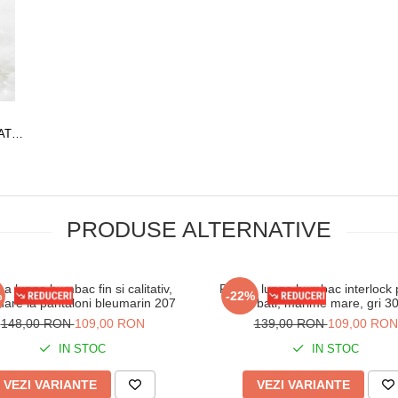
AT,
EA
-45
PRODUSE ALTERNATIVE
a lunga bumbac fin si calitativ,
Pijama lunga bumbac interlock 
%
-22%
are la pantaloni bleumarin 207
barbati, marime mare, gri 3
148,00 RON
109,00 RON
139,00 RON
109,00 RON
IN STOC
IN STOC
VEZI VARIANTE
VEZI VARIANTE