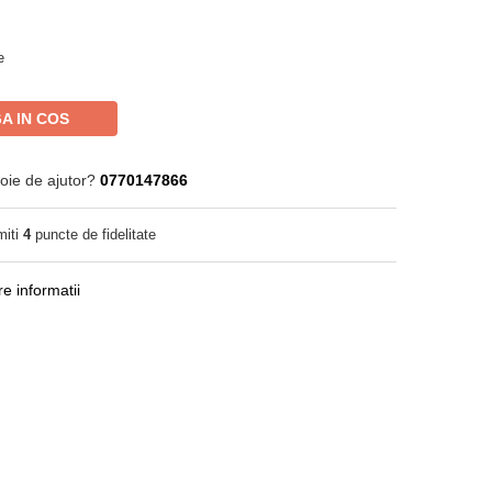
e
A IN COS
oie de ajutor?
0770147866
miti
4
puncte de fidelitate
e informatii