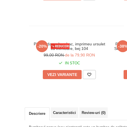
Pijama dama bumbac, imprimeu ursulet
Pijam
-20%
-38
cu inimioare, bej 104
Set cu 
99,00 RON
de la 79,90 RON
IN STOC
VEZI VARIANTE
Caracteristici
Review-uri
(0)
Descriere