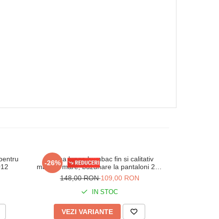
pentru
Pijama lunga bumbac fin si calitativ
Pijama lung
-26%
-26%
012
marime mare, buzunare la pantaloni 205
marime mare, 
vernil
a
148,00 RON
109,00 RON
148,
IN STOC
VEZI VARIANTE
VEZI