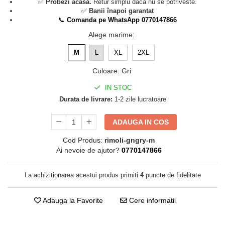
✅
Probezi acasa.
Retur simplu daca nu se potriveste.
✅
Banii înapoi garantat
📞
Comanda pe WhatsApp 0770147866
Alege marime
:
M
L
XL
2XL
Culoare
:
Gri
IN STOC
Durata de livrare:
1-2 zile lucratoare
ADAUGA IN COS
Cod Produs:
rimoli-gngry-m
Ai nevoie de ajutor?
0770147866
La achizitionarea acestui produs primiti
4
puncte de fidelitate
Adauga la Favorite
Cere informatii