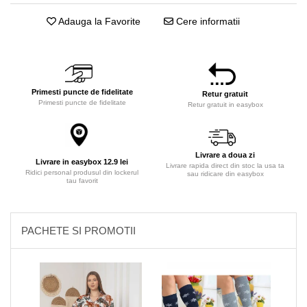
Adauga la Favorite
Cere informatii
Primesti puncte de fidelitate
Retur gratuit
Primesti puncte de fidelitate
Retur gratuit in easybox
Livrare a doua zi
Livrare in easybox 12.9 lei
Livrare rapida direct din stoc la usa ta
Ridici personal produsul din lockerul
sau ridicare din easybox
tau favorit
PACHETE SI PROMOTII