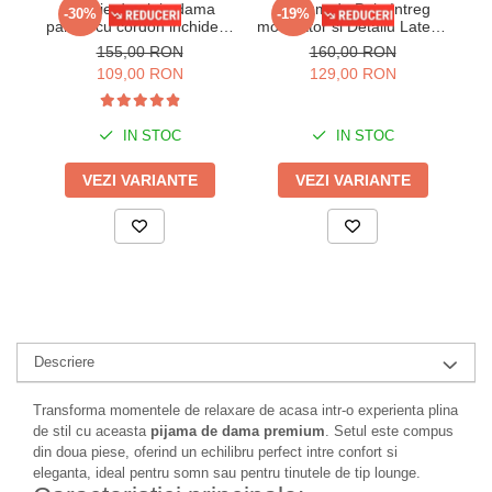
Rochie de plaja dama
Costum de Baie Intreg
Co
-30%
-19%
pareo, cu cordon inchidere
modelator si Detaliu Lateral
in talie, roz 00123
cu Snur - Alb/Negru 6602
155,00 RON
160,00 RON
109,00 RON
129,00 RON
IN STOC
IN STOC
VEZI VARIANTE
VEZI VARIANTE
Descriere
Transforma momentele de relaxare de acasa intr-o experienta plina
de stil cu aceasta
pijama de dama premium
. Setul este compus
din doua piese, oferind un echilibru perfect intre confort si
eleganta, ideal pentru somn sau pentru tinutele de tip lounge.