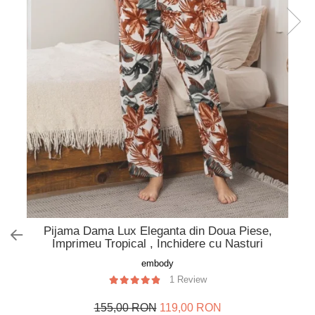
Slip de baie dama
Pijamale copii
Rochii de plaja
Pijamale bebelusi
Sort baie barbati
Pijamale salopeta copii
Pijamale cocolino copii
Genti plaja
Pijamale bumbac copii
Pijamale cuplu
Pijamale Craciun
Pijamale cocolino cuplu
Pijamale familie
Pijamale finet
Sosete
Pijama Dama Lux Eleganta din Doua Piese,
Imprimeu Tropical , Inchidere cu Nasturi
embody
1 Review
155,00 RON
119,00 RON