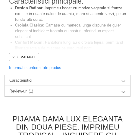
Caracteristici principale:
Design Rafinat:
Imprimeu bogat cu motive vegetale si frunze
exotice in nuante calde de aramiu, maro si accente verzi, pe un
fundal alb curat.
Croiala Clasica:
Camasa cu maneca lunga dispune de guler
elegant si inchidere frontala cu nasturi, oferind un aspect
sofisticat.
Confort Maxim:
Pantalonii lungi au o croiala lejera, permitand
libertate totala de miscare pe parcursul noptii.
Material Calitativ:
Textura moale si placuta la atingere asigura
VEZI MAI MULT
o ventilatie optima a pielii si un somn odihnitor.
Detalii Premium:
Margini finisate cu atentie si o structura care
Informatii conformitate produs
isi pastreaza forma dupa spalari repetate.
Specificatii:
Caracteristici
Pachetul contine:
Camasa cu nasturi si pantaloni lungi.
Stil:
Luxury Lounge / Sleepwear.
Review-uri
(1)
Culoare:
Multicolor (Aramiu/Verde/Alb).
Aceasta pijama reprezinta si
cadoul ideal
pentru persoanele dragi
care apreciaza calitatea si designul modern in vestimentatia de
casa.
PIJAMA DAMA LUX ELEGANTA
DIN DOUA PIESE, IMPRIMEU