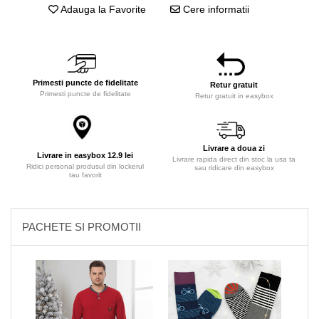
Adauga la Favorite
Cere informatii
Primesti puncte de fidelitate
Retur gratuit
Primesti puncte de fidelitate
Retur gratuit in easybox
Livrare a doua zi
Livrare in easybox 12.9 lei
Livrare rapida direct din stoc la usa ta
Ridici personal produsul din lockerul
sau ridicare din easybox
tau favorit
PACHETE SI PROMOTII