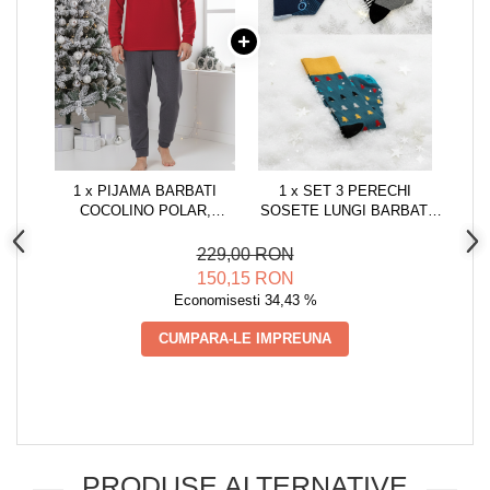
1 x PIJAMA BARBATI
1 x SET 3 PERECHI
COCOLINO POLAR,
SOSETE LUNGI BARBAT,
MATERIAL FIN, DELICAT SI
DE CRACIUN, MARIMEA
MOALE, VISINIU 82
UNIVERSALA 41-45, 41-45
229,00 RON
CRACIUN
EU, MULTICOLOR
150,15 RON
Economisesti 34,43 %
CUMPARA-LE IMPREUNA
PRODUSE ALTERNATIVE