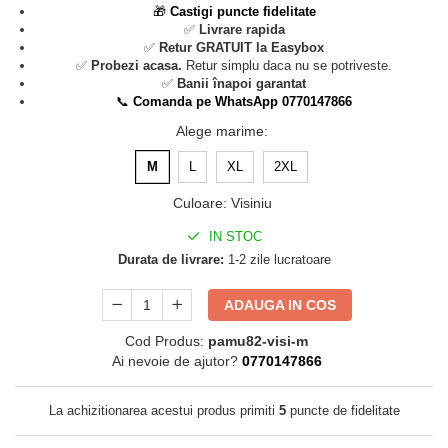
🎁
Castigi puncte fidelitate
✅
Livrare rapida
✅
Retur GRATUIT la Easybox
✅
Probezi acasa.
Retur simplu daca nu se potriveste.
✅
Banii înapoi garantat
📞
Comanda pe WhatsApp 0770147866
Alege marime
:
M
L
XL
2XL
Culoare
:
Visiniu
IN STOC
Durata de livrare:
1-2 zile lucratoare
ADAUGA IN COS
Cod Produs:
pamu82-visi-m
Ai nevoie de ajutor?
0770147866
La achizitionarea acestui produs primiti
5
puncte de fidelitate