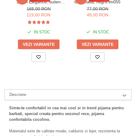
Safari Elegance, sutien
talie inalta, negru lm055
d
animal print si slip negru
ta
165,00 RON
77,00 RON
w142
u
119,00 RON
49,00 RON
IN STOC
IN STOC
VEZI VARIANTE
VEZI VARIANTE
Descriere
Simte-te confortabil in cea mai cool si in trend pijama pentru
barbati, special creata pentru sezonul rece, pijama
confortabila cocolino.
Materialul este de calitate moale, calduros si lejer, rezistenta la