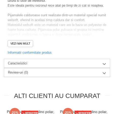
uzura si usor de intretinut.
Este ideala pentru sezonul rece atat pe timp de zi cat si noaptea.
Pijamalele calduroase sunt realizate dintr-un material special numit
welsoft, oferind in acelasi timp caldura dar si confort.
Materialul welsoft este un material care are la baza un polyester de
foarte buna calitate. Pijamaua polar pufoasa si groasa isi mentine
aspectul, moliciunea si forma si dupa nenumarate spalari.
Prezinta imprimeu modern.
VEZI MAI MULT
Alege sa te simti bine in pielea ta purtand aceasta pijama atat pe
Informatii conformitate produs
timp de zi cat si noaptea.
Pachetul contine:
Caracteristici
-bluza cu maneca lunga
-pantaloni lungi, elastici in talie pentru confort sporit cu
Review-uri
(0)
buzunare laterale
Intretinere:
Se spala la maxim 30 grade, nu se folosesc inalbitori.
ALTI CLIENTI AU CUMPARAT
Pijama barbati cocolino polar,
Pijama barbati cocolino polar,
-21%
-21%