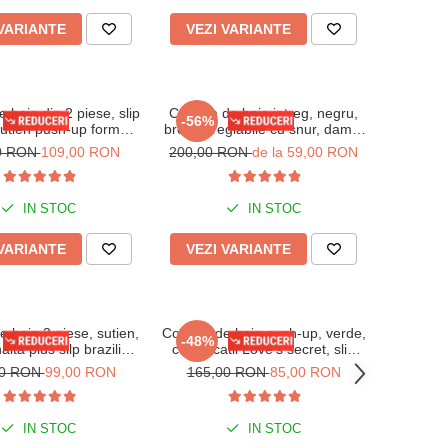
 VARIANTE
VEZI VARIANTE
 baie din 2 piese, slip
Costum de baie intreg, negru,
-56%
sutien push-up forma
bretele reglabile cu snur, dama,
oica y9118 mov
Embody Basic 97201
0 RON
109,00 RON
200,00 RON
de la 59,00 RON
IN STOC
IN STOC
 VARIANTE
VEZI VARIANTE
 baie 3 piese, sutien,
Costum de baie push-up, verde,
-48%
inalta plus silp brazilian,
cu aplicatii Love's secret, slip
roz, Elisa
semidecupat, Embody Star
00 RON
99,00 RON
165,00 RON
85,00 RON
IN STOC
IN STOC