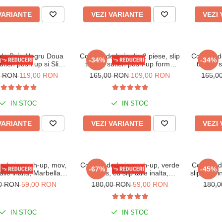
VARIANTE
VEZI VARIANTE
VEZI
de Baie Negru Doua
Costum de baie din 2 piese, slip
Costum de
-34%
-34%
ien push up si Slip
tanga, sutien push-up forma
tanga, 
Inalta lm070 negru
scoica y9118 verde
sc
0 RON
119,00 RON
165,00 RON
109,00 RON
165,0
IN STOC
IN STOC
VARIANTE
VEZI VARIANTE
VEZI
e baie push-up, mov,
Costum de baie push-up, verde
Costum de
-67%
-45%
talie inalta, Marbella
inchis, cu slip talie inalta,
slip talie 
Embody
Marbella Embody
00 RON
59,00 RON
180,00 RON
59,00 RON
180,
IN STOC
IN STOC