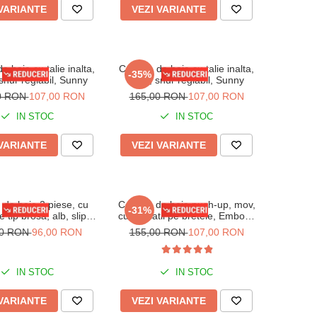
 VARIANTE
VEZI VARIANTE
 baie cu talie inalta,
Costum de baie cu talie inalta,
-35%
snur reglabil, Sunny
rosu, snur reglabil, Sunny
0 RON
107,00 RON
165,00 RON
107,00 RON
IN STOC
IN STOC
 VARIANTE
VEZI VARIANTE
de baie 2 piese, cu
Costum de baie push-up, mov,
-31%
e tip brosa, alb, slip
cu aplicatii pe bretele, Embody
abil, Embody Glow
diamond
00 RON
96,00 RON
155,00 RON
107,00 RON
IN STOC
IN STOC
 VARIANTE
VEZI VARIANTE