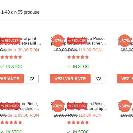
1-
48
din
55
produse
de Baie animal print
Costum de Baie Doua Piese,
Costum 
-37%
-37%
u Burete Detasabil si
push-up detasabil, sustinere
push-up
e Ajustabile Lm065
metalica sutien lm078
metali
 RON
de la 39,00 RON
189,00 RON
119,00 RON
189,0
IN STOC
IN STOC
VARIANTE
VEZI VARIANTE
VEZI
de Baie Doua Piese,
Costum de Baie Doua Piese,
Costum 
-30%
-30%
detasabil, sustinere
Sutien push up, material tip
Sutien 
a sutien lm078 verde
raiat, lm043 mov
raiat
 RON
de la 89,00 RON
169,00 RON
119,00 RON
169,0
IN STOC
IN STOC