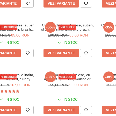
VARIANTE
VEZI VARIANTE
VEZI
 baie 3 piese, sutien,
Costum de baie 3 piese, sutien,
Costum de
-55%
-35%
nalta plus silp brazilian,
slip talie inalta plus silp brazilian,
negru, 
u, Elisa embody
multicolor, Elisa embody
00 RON
85,00 RON
190,00 RON
85,00 RON
165,0
IN STOC
IN STOC
VARIANTE
VEZI VARIANTE
VEZI
 baie cu talie inalta,
Costum de baie 2 piese, cu
Costum 
-38%
-38%
nur reglabil, Sunny
aplicatie tip brosa, multicolor,
aplicati
slip reglabil, Embody Glow
regl
0 RON
107,00 RON
155,00 RON
96,00 RON
155,
IN STOC
IN STOC
VARIANTE
VEZI VARIANTE
VEZI