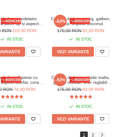
 de baie modelator,
Costum de baie intreg, galben,
-63%
cu push-up si aspect
dama, tropical Coconut
n fata, Embody Vogue
0 RON
118,00 RON
170,00 RON
63,00 RON
IN STOC
IN STOC
 VARIANTE
VEZI VARIANTE
 de baie 2 piese cu
Costum de baie cu talie inalta,
-53%
aspect sidefat, corai,
galben mustar, snur reglabil,
Bonbon
Sunny
00 RON
74,00 RON
175,00 RON
83,00 RON
IN STOC
IN STOC
 VARIANTE
VEZI VARIANTE
1
2