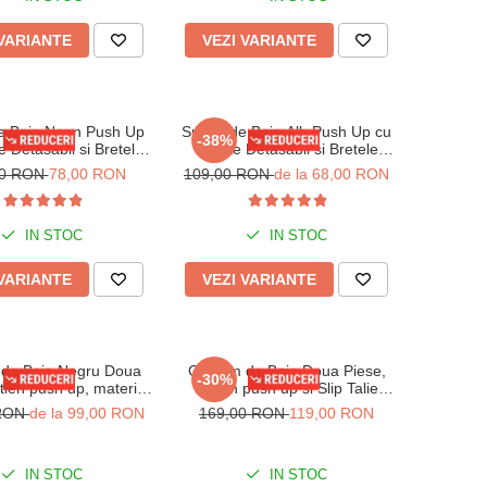
 VARIANTE
VEZI VARIANTE
de Baie Neon Push Up
Sutien de Baie Alb Push Up cu
-38%
e Detasabil si Bretele
Burete Detasabil si Bretele
ustabile Lm065
Ajustabile Lm065
00 RON
78,00 RON
109,00 RON
de la 68,00 RON
IN STOC
IN STOC
 VARIANTE
VEZI VARIANTE
de Baie Negru Doua
Costum de Baie Doua Piese,
-30%
tien push up, material
Sutien push up si Slip Talie
raiat, lm043 negru
Inalta lm070 verde
 RON
de la 99,00 RON
169,00 RON
119,00 RON
IN STOC
IN STOC