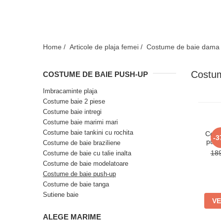
Slip de baie dama
Pijamale copii
Rochii de plaja
Pijamale bebelusi
Sort baie barbati
Pijamale salopeta copii
Pijamale cocolino copii
Genti plaja
Home /
Articole de plaja femei /
Costume de baie dama
Pijamale bumbac copii
Pijamale cuplu
Costum
COSTUME DE BAIE PUSH-UP
Pijamale Craciun
Imbracaminte plaja
Pijamale cocolino cuplu
Costume baie 2 piese
Pijamale familie
Costume baie intregi
Costume baie marimi mari
Pijamale finet
Costume baie tankini cu rochita
Cost
-3
push
Sosete
Costume de baie braziliene
m
18
Costume de baie cu talie inalta
Costume de baie modelatoare
Costume de baie push-up
Costume de baie tanga
Sutiene baie
VE
ALEGE MARIME