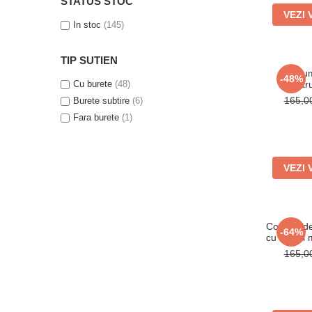
STATUS STOC
VEZI 
In stoc
(145)
TIP SUTIEN
Costum
-48%
Cu burete
(48)
albastru
secret
165,
Burete subtire
(6)
Fara burete
(1)
VEZI 
Costum de
-64%
cu detalii 
norma
165,