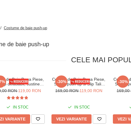
 /
Costume de baie push-up
e de baie push-up
CELE MAI POPU
um de Baie Doua Piese,
Costum de Baie Doua Piese,
Costum d
7%
-30%
-30%
-up detasabil, sustinere
Sutien push up si Slip Talie
Sutien p
etalica sutien lm078
Inalta lm070 verde
raiat, 
9,00 RON
119,00 RON
169,00 RON
119,00 RON
169,0
IN STOC
IN STOC
ZI VARIANTE
VEZI VARIANTE
VEZI 