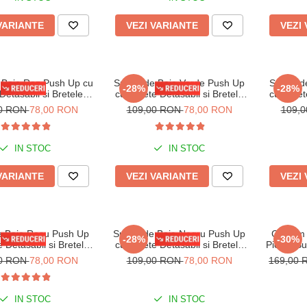
VARIANTE
VEZI VARIANTE
VEZI
 Baie Roz Push Up cu
Sutien de Baie Verde Push Up
Sutien 
-28%
-28%
Detasabil si Bretele
cu Burete Detasabil si Bretele
cu Buret
ustabile Lm065
Ajustabile Lm065
Aj
00 RON
78,00 RON
109,00 RON
78,00 RON
109,
IN STOC
IN STOC
VARIANTE
VEZI VARIANTE
VEZI
e Baie Rosu Push Up
Sutien de Baie Negru Push Up
Costum 
-28%
-30%
 Detasabil si Bretele
cu Burete Detasabil si Bretele
Piese, Su
ustabile Lm065
Ajustabile Lm065
tip 
00 RON
78,00 RON
109,00 RON
78,00 RON
169,00
IN STOC
IN STOC