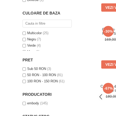
VEZI 
CULOARE DE BAZA
Costum 
-30%
Multicolor
(25)
Piese, Sut
Talie 
Negru
(7)
169,0
Verde
(4)
Maro
(3)
Mov
(3)
PRET
Galben
(3)
VEZI 
Sub 50 RON
(3)
Roz
(3)
50 RON - 100 RON
(81)
Rosu
(2)
100 RON - 150 RON
(61)
Albastru
(2)
Costum d
-67%
Gri
(1)
cu slip 
PRODUCATORI
Portocaliu
(1)
180,
Alb
(1)
embody
(145)