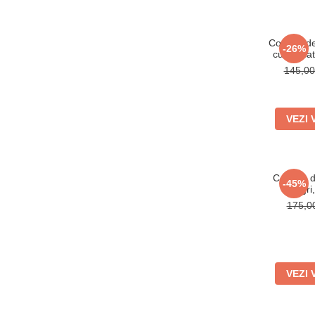
Costum de
-26%
cu aplica
145,0
VEZI 
Costum de
-45%
up, gr
animal
175,
VEZI 