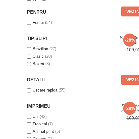
Mov
(5)
Maro
(5)
VEZI 
PENTRU
Galben
(4)
Femei
(54)
Alb
(3)
Roz
(3)
Sutien de
TIP SLIPI
Rosu
(3)
-28%
Burete 
Albastru
(2)
Aj
Brazilian
(27)
109,
Kaki
(1)
Clasic
(20)
Corai
(1)
Boxeri
(8)
Gri
(1)
DETALII
VEZI 
Uscare rapida
(55)
IMPRIMEU
Sutien d
-28%
cu Burete
Aj
Uni
(42)
109,
Tropical
(7)
Animal print
(5)
Diverse
(1)