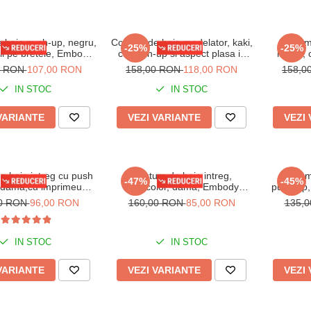
 baie push-up, negru,
Costum de baie modelator, kaki,
Costum
-25%
-25%
tii pe bretele, Embody
cu push-up si aspect plasa in
negru, 
diamond
fata, Embody Vogue
plasa i
0 RON
107,00 RON
158,00 RON
118,00 RON
158,0
IN STOC
IN STOC
VARIANTE
VEZI VARIANTE
VEZI
 baie intreg cu push
Costum de baie intreg,
Costum
-47%
-45%
i,dama,cu imprimeu
multicolor, dama, Embody
push-up, 
 print, Black Snake
Kandy
00 RON
96,00 RON
160,00 RON
85,00 RON
135,
IN STOC
IN STOC
VARIANTE
VEZI VARIANTE
VEZI