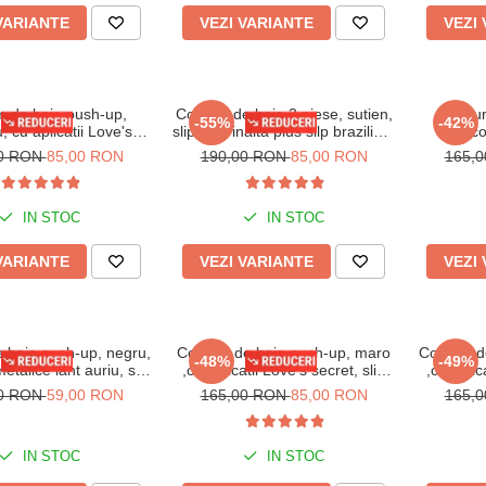
VARIANTE
VEZI VARIANTE
VEZI
 de baie push-up,
Costum de baie 3 piese, sutien,
Costu
-55%
-42%
, cu aplicatii Love's
slip talie inalta plus silp brazilian,
multico
, slip semidecupat,
galben, Elisa embody
imprim
00 RON
85,00 RON
190,00 RON
85,00 RON
165,
Embody Star
IN STOC
IN STOC
VARIANTE
VEZI VARIANTE
VEZI
 baie push-up, negru,
Costum de baie push-up, maro
Costum d
-48%
-49%
metalice lant auriu, slip
,cu aplicatii Love's secret, slip
,cu aplic
l, Vibrant embody
brazilian animal print, Leopard
brazi
00 RON
59,00 RON
165,00 RON
85,00 RON
165,
Embody
IN STOC
IN STOC