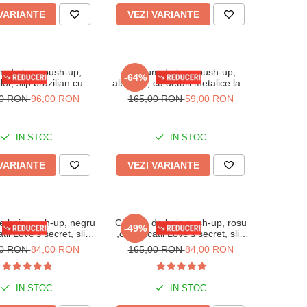
 VARIANTE
VEZI VARIANTE
m de baie push-up,
Costum de baie push-up,
-64%
lor, slip brazilian cu
albastru, cu detalii metalice lant
eu tropical, Reina
auriu, slip normal, Vibrant
00 RON
96,00 RON
165,00 RON
59,00 RON
embody
embody
IN STOC
IN STOC
 VARIANTE
VEZI VARIANTE
e baie push-up, negru
Costum de baie push-up, rosu
-49%
atii Love's secret, slip
,cu aplicatii Love's secret, slip
lian, Embody Star
brazilian, Embody Star
00 RON
84,00 RON
165,00 RON
84,00 RON
IN STOC
IN STOC