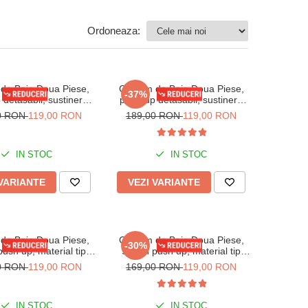
Ordoneaza:
de Baie Doua Piese,
Costum de Baie Doua Piese,
-37%
 detasabil, sustinere
push-up detasabil, sustinere
ca sutien lm078 roz
metalica sutien lm078 negru
0 RON
119,00 RON
189,00 RON
119,00 RON
IN STOC
IN STOC
 VARIANTE
VEZI VARIANTE
de Baie Doua Piese,
Costum de Baie Doua Piese,
-30%
push up, material tip
Sutien push up, material tip
, lm043 verde fistic
raiat, lm043 alb
0 RON
119,00 RON
169,00 RON
119,00 RON
IN STOC
IN STOC