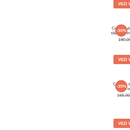
VEZI 
Costum de
-55%
slip talie i
negr
190,
VEZI 
Costum de
-35%
mov, s
165,0
VEZI 