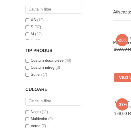
Afiseaza:
XS
(15)
S
(37)
M
(22)
Sutien 
-28%
L
(29)
Push Up c
Bretel
XL
(30)
109,00
TIP PRODUS
2XL
(12)
Costum doua piese
(40)
Costum intreg
(8)
Sutien
(7)
VEZI 
CULOARE
Costum 
-37%
push-up 
metalic
Negru
(11)
189,00
Multicolor
(9)
Verde
(7)