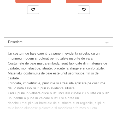
Descriere
Un costum de baie care iti va pune in evidenta silueta, cu un
imprimeu modern si colorat pentru zilele insorite de vara.
Costumele de baie marca embody, sunt fabricate din materiale de
calitate, moi, elastice, striate, placute la atingere si confortabile.
Materialul costumului de baie este unul usor lucios, fin si de
calitate.
Totodata, impletiturile, printurile si strasurile aplicate pe costume
dau o nota sexy si iti pun in evidenta silueta.
Croiul pune in valoare orice bust, inclusiv cupele cu burete cu push
up, pentru a pune in valoare bustul si a crea un
decolteu mai plin iar bretelele de sustinere sunt reglabile, slipii cu
talie inalta alungesc picioarele si modeleaza frumos silueta.