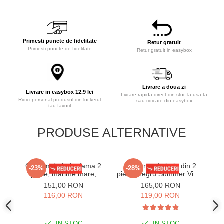
Primesti puncte de fidelitate
Retur gratuit
Primesti puncte de fidelitate
Retur gratuit in easybox
Livrare a doua zi
Livrare in easybox 12.9 lei
Livrare rapida direct din stoc la usa ta
Ridici personal produsul din lockerul
sau ridicare din easybox
tau favorit
PRODUSE ALTERNATIVE
Costum de baie dama 2
Costume de baie din 2
C
-23%
-28%
piese, marime mare,
piese, negru Summer Viber
negru/maro Aliss
y9122
Su
151,00 RON
165,00 RON
116,00 RON
119,00 RON
IN STOC
IN STOC