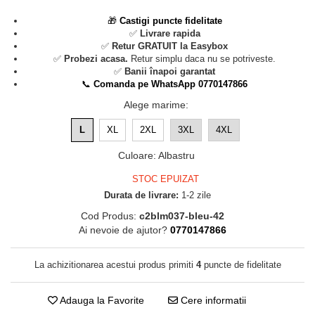
🎁
Castigi puncte fidelitate
✅
Livrare rapida
✅
Retur GRATUIT la Easybox
✅
Probezi acasa.
Retur simplu daca nu se potriveste.
✅
Banii înapoi garantat
📞
Comanda pe WhatsApp 0770147866
Alege marime
:
L
XL
2XL
3XL
4XL
Culoare
:
Albastru
STOC EPUIZAT
Durata de livrare:
1-2 zile
Cod Produs:
c2blm037-bleu-42
Ai nevoie de ajutor?
0770147866
La achizitionarea acestui produs primiti
4
puncte de fidelitate
Adauga la Favorite
Cere informatii