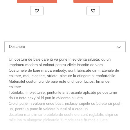
Descriere
Un costum de baie care iti va pune in evidenta silueta, cu un
imprimeu modern si colorat pentru zilele insorite de vara.
Costumele de baie marca embody, sunt fabricate din materiale de
calitate, moi, elastice, striate, placute la atingere si confortabile.
Materialul costumului de baie este unul usor lucios, fin si de
calitate.
Totodata, impletiturile, printurile si strasurile aplicate pe costume
dau o nota sexy si iti pun in evidenta silueta.
Croiul pune in valoare orice bust, inclusiv cupele cu burete cu push
up, pentru a pune in valoare bustul si a crea un
decolteu mai plin iar bretelele de sustinere sunt reglabile, slipii cu
talie inalta alungesc picioarele si modeleaza frumos silueta.