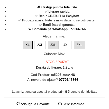
🎁
Castigi puncte fidelitate
✅
Livrare rapida
✅
Retur GRATUIT la Easybox
✅
Probezi acasa.
Retur simplu daca nu se potriveste.
✅
Banii înapoi garantat
📞
Comanda pe WhatsApp 0770147866
Alege marime
:
XL
2XL
3XL
4XL
5XL
Culoare
:
Mov
STOC EPUIZAT
Durata de livrare:
1-2 zile
Cod Produs:
m5205-mov-48
Ai nevoie de ajutor?
0770147866
La achizitionarea acestui produs primiti
3
puncte de fidelitate
Adauga la Favorite
Cere informatii