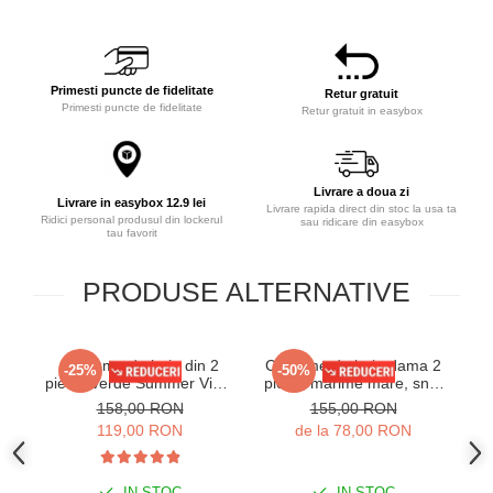
Primesti puncte de fidelitate
Retur gratuit
Primesti puncte de fidelitate
Retur gratuit in easybox
Livrare a doua zi
Livrare in easybox 12.9 lei
Livrare rapida direct din stoc la usa ta
Ridici personal produsul din lockerul
sau ridicare din easybox
tau favorit
PRODUSE ALTERNATIVE
Costume de baie din 2
Costume de baie dama 2
C
-25%
-50%
piese, verde Summer Viber
piese, marime mare, snur
y9122
sutien si slip, Julia mov
158,00 RON
155,00 RON
inchis
119,00 RON
de la 78,00 RON
IN STOC
IN STOC