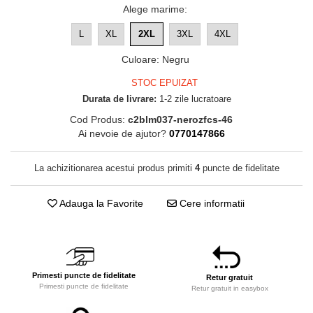
Alege marime
:
L
XL
2XL
3XL
4XL
Culoare
:
Negru
STOC EPUIZAT
Durata de livrare:
1-2 zile lucratoare
Cod Produs:
c2blm037-nerozfcs-46
Ai nevoie de ajutor?
0770147866
La achizitionarea acestui produs primiti
4
puncte de fidelitate
Adauga la Favorite
Cere informatii
Primesti puncte de fidelitate
Retur gratuit
Primesti puncte de fidelitate
Retur gratuit in easybox