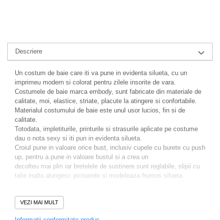
Descriere
Un costum de baie care iti va pune in evidenta silueta, cu un
imprimeu modern si colorat pentru zilele insorite de vara.
Costumele de baie marca embody, sunt fabricate din materiale de
calitate, moi, elastice, striate, placute la atingere si confortabile.
Materialul costumului de baie este unul usor lucios, fin si de
calitate.
Totodata, impletiturile, printurile si strasurile aplicate pe costume
dau o nota sexy si iti pun in evidenta silueta.
Croiul pune in valoare orice bust, inclusiv cupele cu burete cu push
up, pentru a pune in valoare bustul si a crea un
decolteu mai plin iar bretelele de sustinere sunt reglabile, slipii cu
talie inalta alungesc picioarele si modeleaza frumos silueta.
Alege costumul de baie care ti se potriveste, pentru o aparitie
VEZI MAI MULT
sexy, un look care evidentiaza bronzul. Fii in trend la plaja si
stralueste vara aceasta, atragand toate privirile.
Informatii conformitate produs