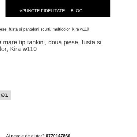
⭐PUNCTE FIDELITATE
BLOG
e, fusta si pantaloni scurti, multicolor, Kira w110
are tip tankini, doua piese, fusta si
olor, Kira w110
6XL
2
Ai nevoie de ajutor?
0770147866