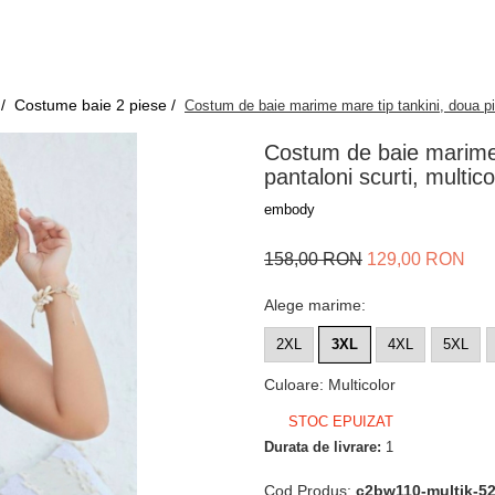
 /
Costume baie 2 piese /
Costum de baie marime mare tip tankini, doua pies
Costum de baie marime m
pantaloni scurti, multic
embody
158,00 RON
129,00 RON
Alege marime
:
2XL
3XL
4XL
5XL
Culoare
:
Multicolor
STOC EPUIZAT
Durata de livrare:
1
Cod Produs:
c2bw110-multik-5