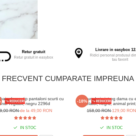
Livrare in easybox 12.
Retur gratuit
Ridici personal produsul din
Retur gratuit in easybox
tau favorit
FRECVENT CUMPARATE IMPREUNA
 baie dama, tip pantaloni scurti cu
Costum baie intreg dama cu e
%
-18%
snur reglabil, negru 2296d
modelator, negru, animal print
Queen
9,00 RON
de la 49,00 RON
158,00 RON
129,00 RON
IN STOC
IN STOC