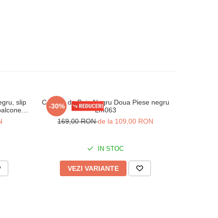
gru, slip
Costum de Baie Negru Doua Piese negru
Costum de 
-30%
-44%
 balconette
Lm063
cu talie ina
N
169,00 RON
de la 109,00 RON
176
IN STOC
VEZI VARIANTE
V