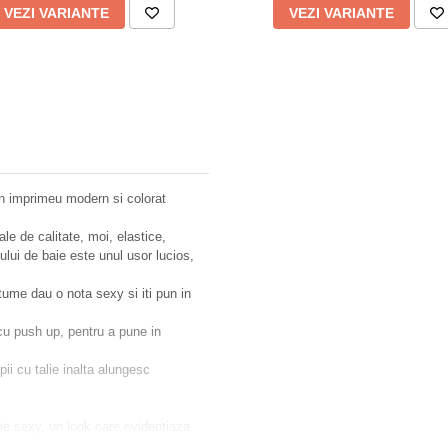
VEZI VARIANTE
VEZI VARIANTE
un imprimeu modern si colorat
e de calitate, moi, elastice,
mului de baie este unul usor lucios,
ostume dau o nota sexy si iti pun in
 cu push up, pentru a pune in
pii cu talie inalta alungesc
tie sexy, un look care evidentiaza
and toate privirile.