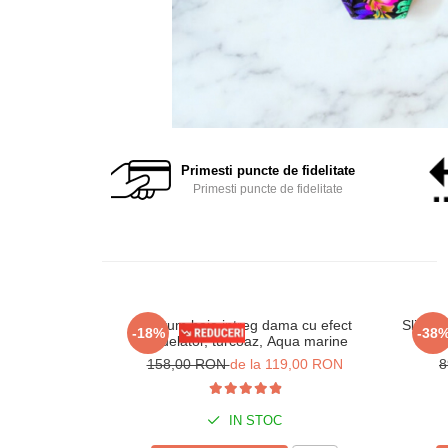
Primesti puncte de fidelitate
Primesti puncte de fidelitate
Costum baie intreg dama cu efect
Slip de
-18%
-38
modelator, turcoaz, Aqua marine
158,00 RON
de la 119,00 RON
8
IN STOC