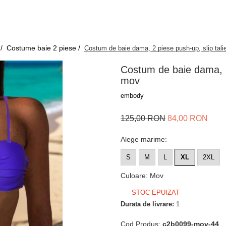
 /
Costume baie 2 piese /
Costum de baie dama, 2 piese push-up, slip talie
Costum de baie dama, 2 p
mov
embody
125,00 RON
84,00 RON
Alege marime
:
S
M
L
XL
2XL
Culoare
:
Mov
STOC EPUIZAT
Durata de livrare:
1
Cod Produs:
c2b0099-mov-44