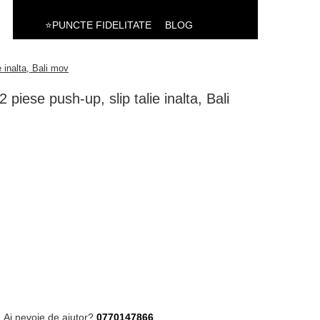
⭐PUNCTE FIDELITATE
BLOG
 inalta, Bali mov
iese push-up, slip talie inalta, Bali
Ai nevoie de ajutor?
0770147866