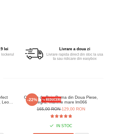
9 lei
Livrare a doua zi
 lockerul
Livrare rapida direct din stoc la usa
ta sau ridicare din easybox
fect
Costum de Baie Dama din Doua Piese,
Rochie de pl
-22%
-30%
, Leo
Negru, marime mare lm066
inchidere in
165,00 RON
129,00 RON
155,
IN STOC