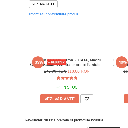
VEZI MAI MULT
Recomandari:
Informatii conformitate produs
Se recomanda spalarea manuala sau la masina (program pen
grade Celsius,
evitarea produselor chimice de curatat, masina de uscat rufe, 
aspre.
Nu utilizati fierul de calcat.
Compozitie:
80% Polyamid
20% Elastan
Costum de Baie Dama 2 Piese, Negru
Costum 
-33%
-40%
Clasic, Bustiera cu Sustinere si Pantaloni
talie ina
Scurti M5206
176,00 RON
118,00 RON
1
IN STOC
VEZI VARIANTE
Newsletter
Nu rata ofertele si promotiile noastre