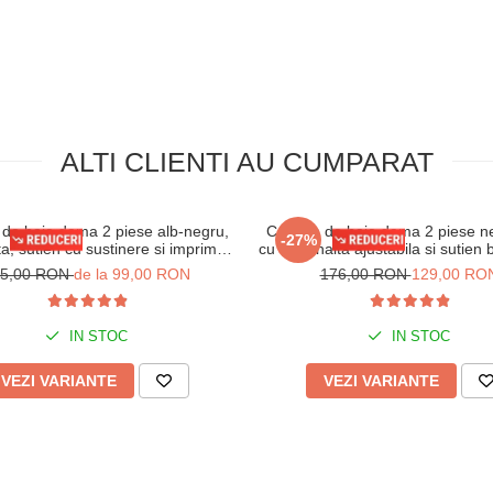
tru haine delicate) la maxim 30
inalbitorii, suprafetele foarte
ALTI CLIENTI AU CUMPARAT
de baie dama 2 piese alb-negru,
Costum de baie dama 2 piese ne
-27%
lta, sutien cu sustinere si imprimeu
cu talie inalta ajustabila si sutien
modern y9200
19151
65,00 RON
de la 99,00 RON
176,00 RON
129,00 RO
IN STOC
IN STOC
VEZI VARIANTE
VEZI VARIANTE