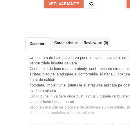
VEZI VARIANTE
Caracteristici
Review-uri
(0)
Descriere
Un costum de baie care iti va pune in evidenta silueta, cu 
pentru zilele insorite de vara.
Costumele de baie marca embody, sunt fabricate din material
striate, placute la atingere si confortabile. Materialul costu
fin si de calitate.
Totodata, impletiturile, printurile si strasurile aplicate pe c
evidenta silueta.
Croiul pune in valoare orice bust, inclusiv cupele cu burete
valoare bustul si a crea un
decolteu mai plin iar bretelele de sustinere sunt reglabile, sli
picioarele si modeleaza frumos silueta.
Alege costumul de baie care ti se potriveste, pentru o apari
bronzul. Fii in trend la plaja si stralueste vara aceasta, atrag