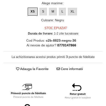
Alege marime
:
XS
S
M
L
XL
Culoare
:
Negru
STOC EPUIZAT
Durata de livrare:
1-2 zile lucratoare
Cod Produs:
c2b-8823-negru-36
Ai nevoie de ajutor?
0770147866
La achizitionarea acestui produs primiti
3
puncte de fidelitate
Adauga la Favorite
Cere informatii
Primesti puncte de fidelitate
Retur gratuit
Primesti puncte de fidelitate
Retur gratuit in easybox