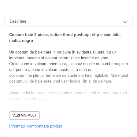
Descriere
Costum baie 2 piese, sutien floral push-up, slip clasic talie
inalta, negru
Un costum de baie care iti va pune in evidenta silueta, cu un
imprimeu modern si colorat pentru zilele insorite de vara.
Croiul pune in valoare orice bust, inclusiv cupele cu burete cu push
up, pentru a pune in valoare bustul si a crea un
decolteu mai plin iar bretelele de sustinere fiind reglabile. Materialul
costumului de baie este unul usor lucios, fin si de calitate.
Alege un look sexy care evidentiaza bronzul si fii in trend atragand
toate privirile la plaja.
Recomandari
:
VEZI MAI MULT
Se recomanda spalarea manuala sau la masina (program pentru
haine delicate) la maxim 30 grade Celsius,
Informatii conformitate produs
evitarea produselor chimice de curatat, masina de uscat rufe,
inalbitorii, suprafetele foarte aspre.