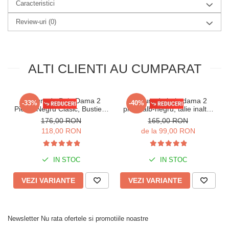
Caracteristici
Nu utilizati fierul de calcat.
Review-uri
(0)
Compozitie
:
80% Polyamid
20% Elastan
ALTI CLIENTI AU CUMPARAT
Costum de Baie Dama 2
Costum de baie dama 2
-33%
-40%
Piese, Negru Clasic, Bustiera
piese alb-negru, talie inalta,
cu Sustinere si Pantaloni
sutien cu sustinere si
176,00 RON
165,00 RON
Scurti M5206
imprimeu modern y9200
118,00 RON
de la 99,00 RON
IN STOC
IN STOC
VEZI VARIANTE
VEZI VARIANTE
Newsletter
Nu rata ofertele si promotiile noastre