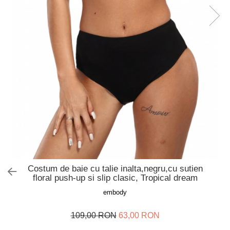
Slip de baie dama
Pijamale copii
Rochii de plaja
Pijamale bebelusi
Sort baie barbati
Pijamale salopeta copii
Pijamale cocolino copii
Genti plaja
Pijamale bumbac copii
Pijamale cuplu
Pijamale Craciun
Pijamale cocolino cuplu
Pijamale familie
Pijamale finet
Sosete
Costum de baie cu talie inalta,negru,cu sutien
floral push-up si slip clasic, Tropical dream
embody
109,00 RON
63,00 RON