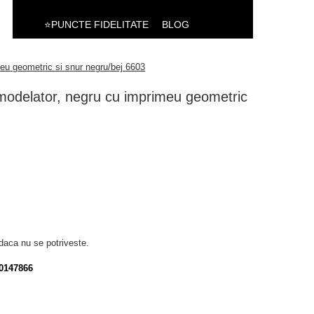
⭐PUNCTE FIDELITATE
BLOG
eu geometric si snur negru/bej 6603
modelator, negru cu imprimeu geometric
daca nu se potriveste.
0147866