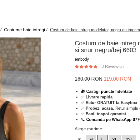
 /
Costume baie intregi /
Costum de baie intreg modelator, negru cu imprim
Costum de baie intreg 
si snur negru/bej 6603
embody
3 Review-uri
160,00 RON
119,00 RON
🎁
Castigi puncte fidelitate
✅
Livrare rapida
✅
Retur GRATUIT la Easybox
✅
Probezi acasa.
Retur simplu 
✅
Banii înapoi garantat
📞
Comanda pe WhatsApp 077
Alege marime
:
S
M
L
XL
2XL