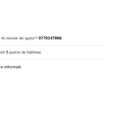
Ai nevoie de ajutor?
0770147866
miti
5
puncte de fidelitate
e informatii