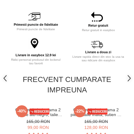
Primesti puncte de fidelitate
Retur gratuit
Primesti puncte de fidelitate
Retur gratuit in easybox
Livrare a doua zi
Livrare in easybox 12.9 lei
Livrare rapida direct din stoc la usa ta
Ridici personal produsul din lockerul
sau ridicare din easybox
tau favorit
FRECVENT CUMPARATE
IMPREUNA
Costum de baie dama 2
Costum de baie dama 2
C
-40%
-22%
piese alb-negru, talie
piese, talie inalta, sutien cu
pie
inalta, sutien cu sustinere
sustinere crem/maro y9200
su
165,00 RON
165,00 RON
si imprimeu modern y9200
99,00 RON
128,00 RON