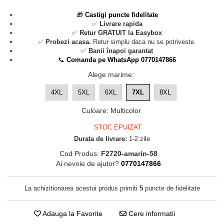
🎁
Castigi puncte fidelitate
✅
Livrare rapida
✅
Retur GRATUIT la Easybox
✅
Probezi acasa.
Retur simplu daca nu se potriveste.
✅
Banii înapoi garantat
📞
Comanda pe WhatsApp 0770147866
Alege marime
:
4XL
5XL
6XL
7XL
8XL
Culoare
:
Multicolor
STOC EPUIZAT
Durata de livrare:
1-2 zile
Cod Produs:
F2720-amarin-58
Ai nevoie de ajutor?
0770147866
La achizitionarea acestui produs primiti
5
puncte de fidelitate
Adauga la Favorite
Cere informatii