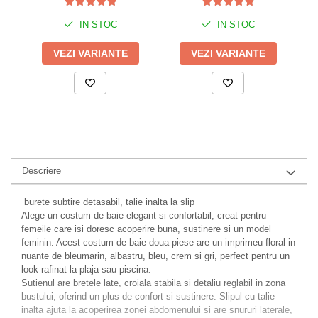
IN STOC
IN STOC
VEZI VARIANTE
VEZI VARIANTE
Descriere
burete subtire detasabil, talie inalta la slip
Alege un costum de baie elegant si confortabil, creat pentru
femeile care isi doresc acoperire buna, sustinere si un model
feminin. Acest costum de baie doua piese are un imprimeu floral in
nuante de bleumarin, albastru, bleu, crem si gri, perfect pentru un
look rafinat la plaja sau piscina.
Sutienul are bretele late, croiala stabila si detaliu reglabil in zona
bustului, oferind un plus de confort si sustinere. Slipul cu talie
inalta ajuta la acoperirea zonei abdomenului si are snururi laterale,