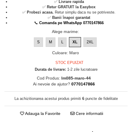
✅
Livrare rapida
✅
Retur GRATUIT la Easybox
✅
Probezi acasa.
Retur simplu daca nu se potriveste.
✅
Banii înapoi garantat
📞
Comanda pe WhatsApp 0770147866
Alege marime
:
S
M
L
XL
2XL
Culoare
:
Maro
STOC EPUIZAT
Durata de livrare:
1-2 zile lucratoare
Cod Produs:
lm085-maro-44
Ai nevoie de ajutor?
0770147866
La achizitionarea acestui produs primiti
6
puncte de fidelitate
Adauga la Favorite
Cere informatii