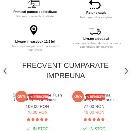
Primesti puncte de fidelitate
Retur gratuit
Primesti puncte de fidelitate
Retur gratuit in easybox
Livrare a doua zi
Livrare in easybox 12.9 lei
Livrare rapida direct din stoc la usa ta
Ridici personal produsul din lockerul
sau ridicare din easybox
tau favorit
FRECVENT CUMPARATE
IMPREUNA
Sutien de Baie Verde Push
Slip de baie dama
Su
-28%
-36%
Up cu Burete Detasabil si
brazilian, animal print
Up
Bretele Ajustabile Lm065
lm056
B
109,00 RON
77,00 RON
78,00 RON
49,00 RON
IN STOC
IN STOC