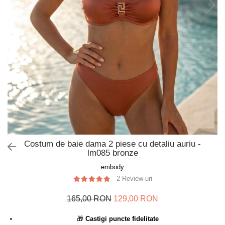
Slip de baie dama
Pijamale copii
Rochii de plaja
Pijamale bebelusi
Sort baie barbati
Pijamale salopeta copii
Pijamale cocolino copii
Genti plaja
Pijamale bumbac copii
Pijamale cuplu
Pijamale Craciun
Pijamale cocolino cuplu
Pijamale familie
Pijamale finet
Costum de baie dama 2 piese cu detaliu auriu -
Sosete
lm085 bronze
embody
2 Review-uri
165,00 RON
129,00 RON
🎁
Castigi puncte fidelitate