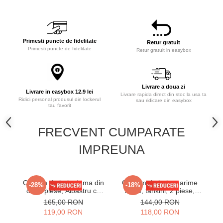
Primesti puncte de fidelitate
Retur gratuit
Primesti puncte de fidelitate
Retur gratuit in easybox
Livrare a doua zi
Livrare in easybox 12.9 lei
Livrare rapida direct din stoc la usa ta
Ridici personal produsul din lockerul
sau ridicare din easybox
tau favorit
FRECVENT CUMPARATE
IMPREUNA
Costum de baie dama din
Costum de baie marime
-28%
-18%
doua piese, Albastru cu
mare, tankini, 2 piese,
pa
imprimeu floral exotic, Slip
fusta si pantaloni scurti,
in
165,00 RON
144,00 RON
cu talie inalta si snururi
Splendor f2501
119,00 RON
118,00 RON
laterale