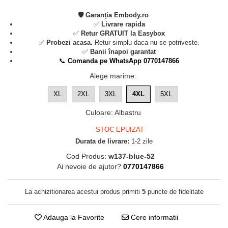
🛡️ Garanția Embody.ro
✅
Livrare rapida
✅
Retur GRATUIT la Easybox
✅
Probezi acasa.
Retur simplu daca nu se potriveste.
✅
Banii înapoi garantat
📞
Comanda pe WhatsApp 0770147866
Alege marime
:
XL
2XL
3XL
4XL
5XL
Culoare
:
Albastru
STOC EPUIZAT
Durata de livrare:
1-2 zile
Cod Produs:
w137-blue-52
Ai nevoie de ajutor?
0770147866
La achizitionarea acestui produs primiti
5
puncte de fidelitate
Adauga la Favorite
Cere informatii