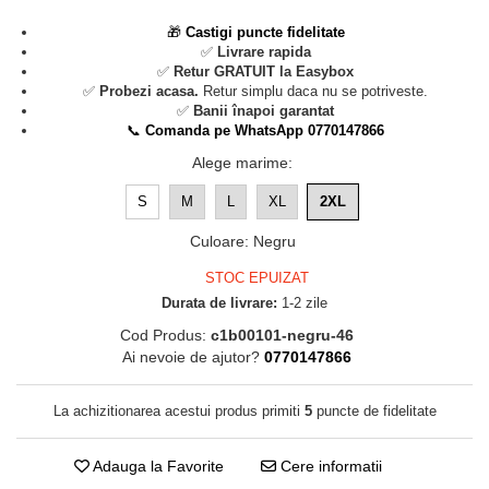
🎁
Castigi puncte fidelitate
✅
Livrare rapida
✅
Retur GRATUIT la Easybox
✅
Probezi acasa.
Retur simplu daca nu se potriveste.
✅
Banii înapoi garantat
📞
Comanda pe WhatsApp 0770147866
Alege marime
:
S
M
L
XL
2XL
Culoare
:
Negru
STOC EPUIZAT
Durata de livrare:
1-2 zile
Cod Produs:
c1b00101-negru-46
Ai nevoie de ajutor?
0770147866
La achizitionarea acestui produs primiti
5
puncte de fidelitate
Adauga la Favorite
Cere informatii