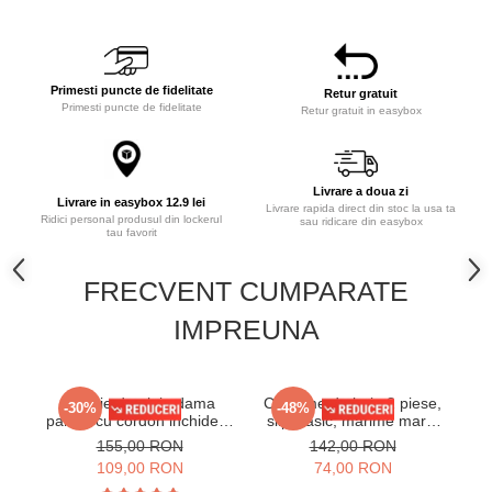
Primesti puncte de fidelitate
Retur gratuit
Primesti puncte de fidelitate
Retur gratuit in easybox
Livrare a doua zi
Livrare in easybox 12.9 lei
Livrare rapida direct din stoc la usa ta
Ridici personal produsul din lockerul
sau ridicare din easybox
tau favorit
FRECVENT CUMPARATE
IMPREUNA
Rochie de plaja dama
Costume de baie 2 piese,
C
-30%
-48%
pareo, cu cordon inchidere
slip clasic, marime mare,
in talie, animal print 00123
negru/mov deschis lm037
155,00 RON
142,00 RON
109,00 RON
74,00 RON