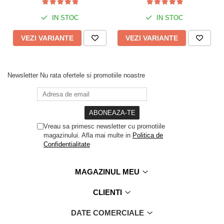
Alege costumul de baie care ti se potriveste, pentru o aparitie
sexy, un look care evidentiaza bronzul. Fii in trend la plaja si
IN STOC
IN STOC
stralueste vara aceasta, atragand toate privirile.
VEZI VARIANTE
VEZI VARIANTE
Recomandari:
Se recomanda spalarea manuala sau la masina (program pentru
haine delicate) la maxim 30 grade Celsius,
evitarea produselor chimice de curatat, masina de uscat rufe,
Newsletter
Nu rata ofertele si promotiile noastre
inalbitorii, suprafetele foarte aspre.
Nu utilizati fierul de calcat.
Compozitie:
80% Polyamid
Vreau sa primesc newsletter cu promotiile
20% Elastan
magazinului. Afla mai multe in
Politica de
Confidentialitate
MAGAZINUL MEU
CLIENTI
DATE COMERCIALE