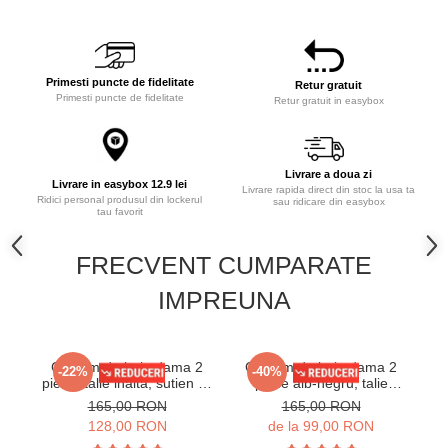
Primesti puncte de fidelitate
Retur gratuit
Primesti puncte de fidelitate
Retur gratuit in easybox
Livrare a doua zi
Livrare in easybox 12.9 lei
Livrare rapida direct din stoc la usa ta
Ridici personal produsul din lockerul
sau ridicare din easybox
tau favorit
FRECVENT CUMPARATE
IMPREUNA
Costum de baie dama 2
Costum de baie dama 2
C
-22%
-40%
piese, talie inalta, sutien cu
piese alb-negru, talie
pie
sustinere crem/maro y9200
inalta, sutien cu sustinere
su
165,00 RON
165,00 RON
si imprimeu modern y9200
128,00 RON
de la 99,00 RON