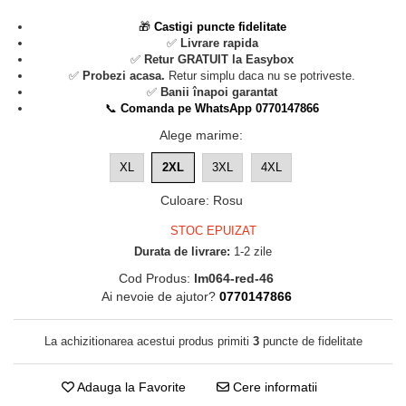
🎁
Castigi puncte fidelitate
✅
Livrare rapida
✅
Retur GRATUIT la Easybox
✅
Probezi acasa.
Retur simplu daca nu se potriveste.
✅
Banii înapoi garantat
📞
Comanda pe WhatsApp 0770147866
Alege marime
:
XL
2XL
3XL
4XL
Culoare
:
Rosu
STOC EPUIZAT
Durata de livrare:
1-2 zile
Cod Produs:
lm064-red-46
Ai nevoie de ajutor?
0770147866
La achizitionarea acestui produs primiti
3
puncte de fidelitate
Adauga la Favorite
Cere informatii