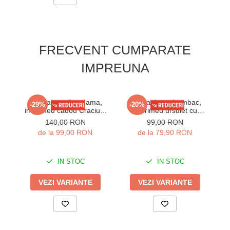
FRECVENT CUMPARATE
IMPREUNA
Pijama cocolino dama,
Pijama dama bumbac,
-29%
-20%
imprimeu cadou Craciun,
imprimeu ursulet cu
i
rosu 311
inimioare, bej 104
140,00 RON
99,00 RON
de la 99,00 RON
de la 79,90 RON
IN STOC
IN STOC
VEZI VARIANTE
VEZI VARIANTE