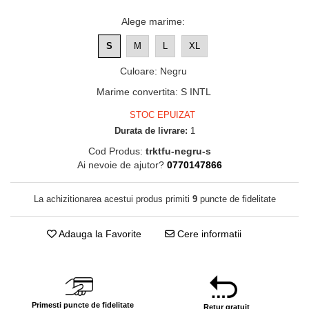
Alege marime
:
S
M
L
XL
Culoare
:
Negru
Marime convertita
:
S INTL
STOC EPUIZAT
Durata de livrare:
1
Cod Produs:
trktfu-negru-s
Ai nevoie de ajutor?
0770147866
La achizitionarea acestui produs primiti
9
puncte de fidelitate
Adauga la Favorite
Cere informatii
Primesti puncte de fidelitate
Retur gratuit