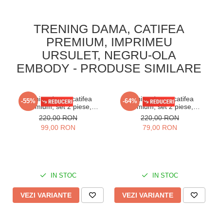
TRENING DAMA, CATIFEA
PREMIUM, IMPRIMEU
URSULET, NEGRU-OLA
EMBODY - PRODUSE SIMILARE
Trening dama, catifea
Trening dama, catifea
-55%
-64%
premium, set 2 piese,
premium, set 2 piese,
buzunare laterale si gluga,
buzunare laterale si gluga,
220,00 RON
220,00 RON
Kaki
Negru
99,00 RON
79,00 RON
IN STOC
IN STOC
VEZI VARIANTE
VEZI VARIANTE