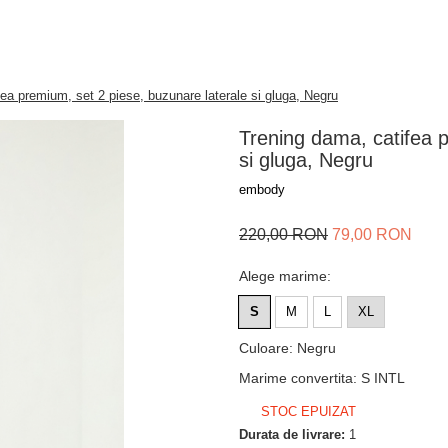
ea premium, set 2 piese, buzunare laterale si gluga, Negru
Trening dama, catifea p
si gluga, Negru
embody
220,00 RON
79,00 RON
Alege marime
:
S
M
L
XL
Culoare
:
Negru
Marime convertita
:
S INTL
STOC EPUIZAT
Durata de livrare:
1