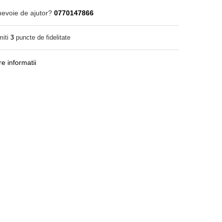
nevoie de ajutor?
0770147866
miti
3
puncte de fidelitate
e informatii