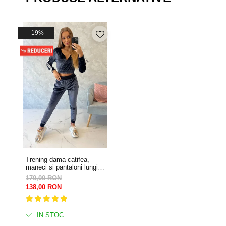
-19%
Trening dama catifea,
maneci si pantaloni lungi,
cu dunga laterala Queen,
170,00 RON
albastru, marime S/M
138,00 RON
IN STOC