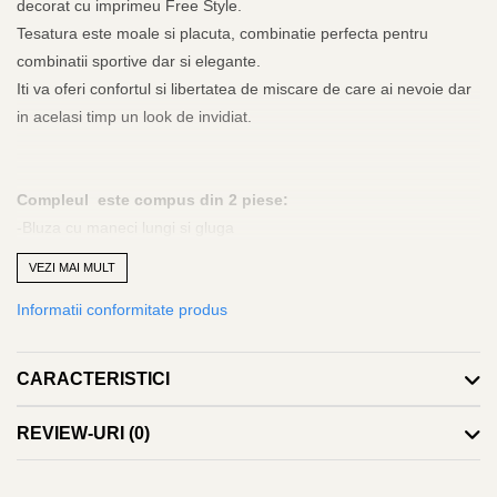
decorat cu imprimeu Free Style.
Tesatura este moale si placuta, combinatie perfecta pentru
combinatii sportive dar si elegante.
Iti va oferi confortul si libertatea de miscare de care ai nevoie dar
in acelasi timp un look de invidiat.
Compleul este compus din 2 piese:
-Bluza cu maneci lungi si gluga
-Pantaloni cu inchidere elastica si buzunare laterale.
VEZI MAI MULT
Informatii conformitate produs
Fermoar aplicat pe pantalon si bluza pentru o mai buna ajustare.
Bluza si pantalonul sunt prevazute cu elastic in talie pentru a
CARACTERISTICI
evidentia talia si a scoate in evidenta formele corpului, treningul
avand o croiala mulata, insa totodata fiind lejer si sexy.
REVIEW-URI
(0)
Daca esti o fire energica si iti doresti un look foarte cool si
confortabil acest compleu sport-casual este alegerea ideala,