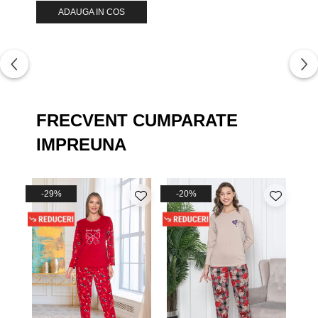
ADAUGA IN COS
FRECVENT CUMPARATE
IMPREUNA
-29%
-20%
-