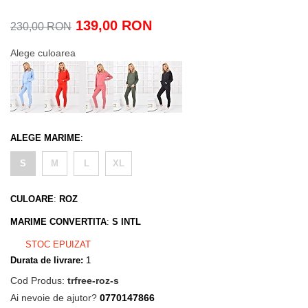
139,00 RON
230,00 RON
Alege culoarea
ALEGE MARIME
:
S
M
L
XL
CULOARE
:
ROZ
MARIME CONVERTITA
:
S INTL
STOC EPUIZAT
Durata de livrare:
1
Cod Produs:
trfree-roz-s
Ai nevoie de ajutor?
0770147866