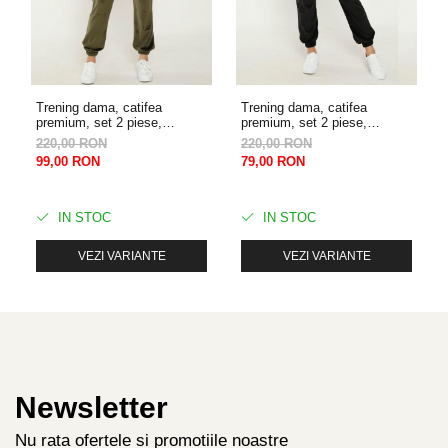
Trening dama, catifea
Trening dama, catifea
premium, set 2 piese,
premium, set 2 piese,
buzunare laterale si gluga,
buzunare laterale si gluga,
220,00 RON
220,00 RON
Kaki
Negru
99,00 RON
79,00 RON
IN STOC
IN STOC
VEZI VARIANTE
VEZI VARIANTE
Newsletter
Nu rata ofertele si promotiile noastre