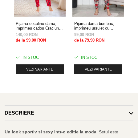
Pijama cocolino dama,
Pijama dama bumbac,
Pi
imprimeu cadou Craciun,
imprimeu ursulet cu
im
rosu 311
inimioare, bej 104
wi
140,00 RON
99,00 RON
14
de la 99,00 RON
de la 79,90 RON
10
IN STOC
IN STOC
VEZI VARIANTE
VEZI VARIANTE
DESCRIERE
Un look sportiv si sexy intr-o editie la moda
. Setul este