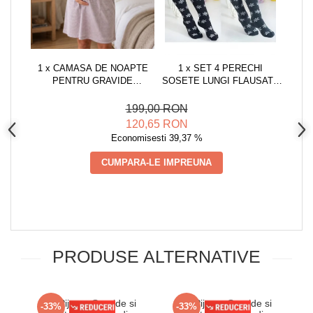
1 x CAMASA DE NOAPTE
1 x SET 4 PERECHI
PENTRU GRAVIDE
SOSETE LUNGI FLAUSATE
BUMBAC, DESCHIDERE
DAMA, IMPRIMEU
PENTRU ALAPTARE DUNGI
CRACIUN, MARIMEA
199,00 RON
ROZ 3184
UNIVERSALA 36-40,
120,65 RON
MULTICOLOR
Economisesti 39,37 %
CUMPARA-LE IMPREUNA
PRODUSE ALTERNATIVE
Set Pijama Gravide si
Set Pijama Gravide si
Ca
-33%
-33%