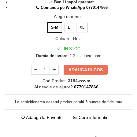
✅
Banii înapoi garantat
📞
Comanda pe WhatsApp 0770147866
Alege marime
:
S-M
L
XL
Culoare
:
Roz
IN STOC
Durata de livrare:
1-2 zile lucratoare
ADAUGA IN COS
Cod Produs:
3184-rzz-m
Ai nevoie de ajutor?
0770147866
La achizitionarea acestui produs primiti
3
puncte de fidelitate
Adauga la Favorite
Cere informatii