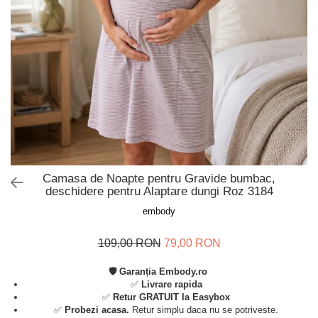
Slip de baie dama
Pijamale copii
Rochii de plaja
Pijamale bebelusi
Sort baie barbati
Pijamale salopeta copii
Pijamale cocolino copii
Genti plaja
Pijamale bumbac copii
Pijamale cuplu
Pijamale Craciun
Pijamale cocolino cuplu
Pijamale familie
Camasa de Noapte pentru Gravide bumbac,
Pijamale finet
deschidere pentru Alaptare dungi Roz 3184
Sosete
embody
109,00 RON
79,00 RON
🛡️ Garanția Embody.ro
✅
Livrare rapida
✅
Retur GRATUIT la Easybox
✅
Probezi acasa.
Retur simplu daca nu se potriveste.