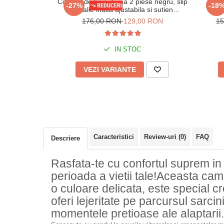
Costum de baie dama 2 piese negru, slip
Cos
-27%
-18
cu talie inalta ajustabila si sutien
mod
balconette 19151
176,00 RON
129,00 RON
1
IN STOC
VEZI VARIANTE
Caracteristici
Review-uri
(0)
FAQ
Descriere
Rasfata-te cu confortul suprem i
perioada a vietii tale!Aceasta ca
o culoare delicata, este special cr
oferi lejeritate pe parcursul sarcinii
momentele pretioase ale alaptarii.