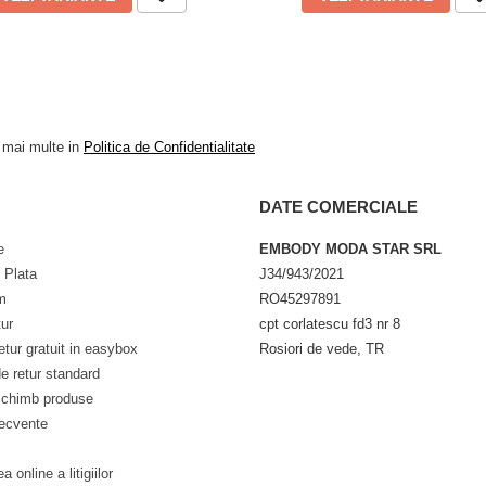
ra, cat si imprimeul.
e colorate. Evitati folosirea
milare (nuante de mov, roz,
are.
lumina directa a soarelui, care
a uscatorului automat la
a mai multe in
Politica de Confidentialitate
vita pentru bumbac (joasa spre
mprimeu!
DATE COMERCIALE
 va sugeram sa intoarceti camasa
e
EMBODY MODA STAR SRL
 Plata
J34/943/2021
m
RO45297891
tur
cpt corlatescu fd3 nr 8
etur gratuit in easybox
Rosiori de vede, TR
e retur standard
schimb produse
recvente
a online a litigiilor