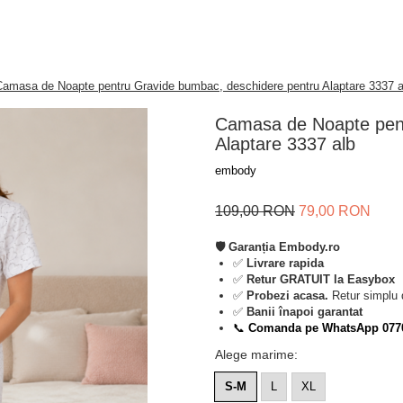
Camasa de Noapte pentru Gravide bumbac, deschidere pentru Alaptare 3337 a
Camasa de Noapte pent
Alaptare 3337 alb
embody
109,00 RON
79,00 RON
🛡️ Garanția Embody.ro
✅
Livrare rapida
✅
Retur GRATUIT la Easybox
✅
Probezi acasa.
Retur simplu 
✅
Banii înapoi garantat
📞
Comanda pe WhatsApp 077
Alege marime
:
S-M
L
XL