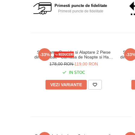
Primesti puncte de fidelitate
Primesti puncte de fidelitate
Set Pijama Gravide si Alaptare 2 Piese
Set Pi
-33%
-33
din Bumbac - Camasa de Noapte si Halat
din Bum
617 alb
178,00 RON
119,00 RON
IN STOC
VEZI VARIANTE