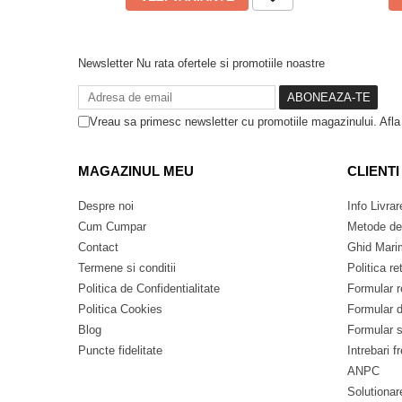
o temperatura de maxim 30°C pentru a proteja atat tesatu
Detergent:
Folositi un detergent lichid, special pentru ruf
inalbitorilor sau a altor substante chimice agresive.
Newsletter
Nu rata ofertele si promotiile noastre
Sortare:
Spalati intotdeauna alaturi de haine in culori si
albastru deschis) pentru a preveni orice transfer de culo
Uscare:
Se recomanda uscarea naturala, la aer, ferit de 
poate decolora materialul. Nu este recomandata folosire
Vreau sa primesc newsletter cu promotiile magazinului. Afl
temperaturi inalte.
Calcare:
Calcati produsul pe dos, la o temperatura potri
medie).
ATENTIE: Nu calcati niciodata direct peste i
MAGAZINUL MEU
CLIENTI
✨ Sfat Util:
Pentru o protectie suplimentara a imprimeului,
pe dos inainte de a o introduce in masina de spalat.
Despre noi
Info Livrar
Cum Cumpar
Metode de
Contact
Ghid Mari
Termene si conditii
Politica re
Politica de Confidentialitate
Formular r
Politica Cookies
Formular d
Blog
Formular 
Puncte fidelitate
Intrebari f
ANPC
Solutionare