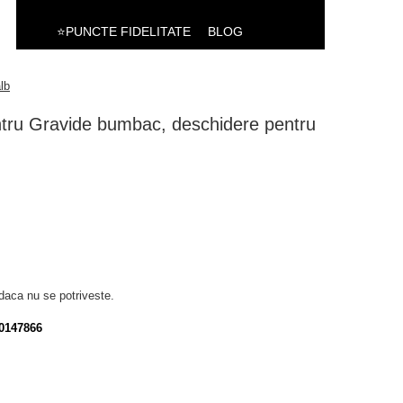
⭐PUNCTE FIDELITATE
BLOG
lb
ru Gravide bumbac, deschidere pentru
daca nu se potriveste.
0147866