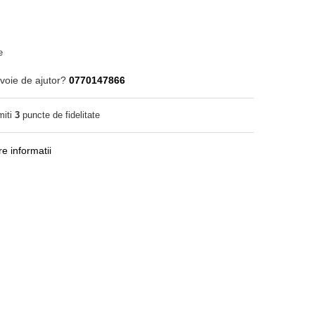
e
voie de ajutor?
0770147866
miti
3
puncte de fidelitate
e informatii