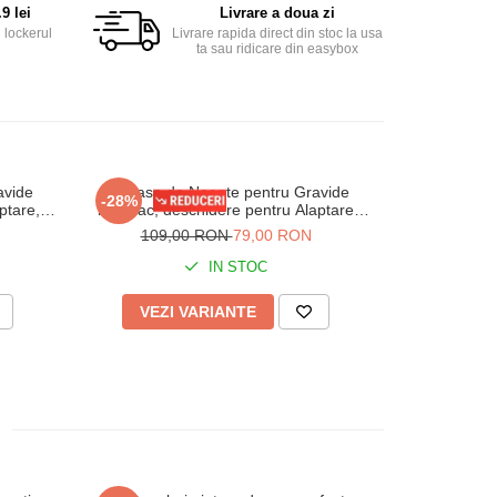
9 lei
Livrare a doua zi
 lockerul
Livrare rapida direct din stoc la usa
ta sau ridicare din easybox
avide
Camasa de Noapte pentru Gravide
Set Pijama G
-28%
-33%
ptare,
bumbac, deschidere pentru Alaptare
din Bumbac
dungi Roz 3184
Buline 
109,00 RON
79,00 RON
178,
IN STOC
VEZI VARIANTE
VEZI