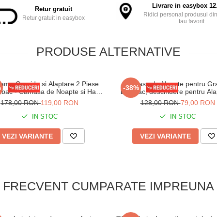
Livrare in easybox 12.
Retur gratuit
Ridici personal produsul din
Retur gratuit in easybox
tau favorit
PRODUSE ALTERNATIVE
jama Gravide si Alaptare 2 Piese
Camasa de Noapte pentru Gr
%
-38%
bac - Camasa de Noapte si Halat
bumbac, deschidere pentru Ala
617 bleu
1138 alb
178,00 RON
119,00 RON
128,00 RON
79,00 RON
IN STOC
IN STOC
VEZI VARIANTE
VEZI VARIANTE
FRECVENT CUMPARATE IMPREUNA