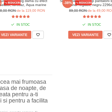
tum baie intreg dama cu efect
Slip de baie dama, tip pantaloni s
%
-38%
elator, turcoaz, Aqua marine
snur reglabil, negru 2296
58,00 RON
de la 119,00 RON
89,00 RON
de la 49,00 R
IN STOC
IN STOC
VEZI VARIANTE
VEZI VARIANTE
n cea mai frumoasa
masa de noapte, de
eata pentru a-ti
 si pentru a facilita