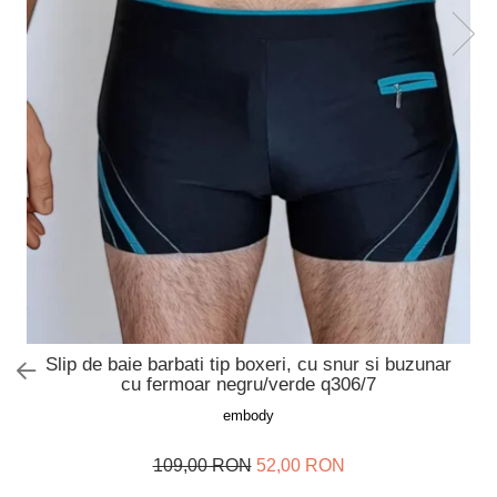
Slip de baie dama
Pijamale copii
Rochii de plaja
Pijamale bebelusi
Sort baie barbati
Pijamale salopeta copii
Pijamale cocolino copii
Genti plaja
Pijamale bumbac copii
Pijamale cuplu
Pijamale Craciun
Pijamale cocolino cuplu
Pijamale familie
Pijamale finet
Sosete
Slip de baie barbati tip boxeri, cu snur si buzunar
cu fermoar negru/verde q306/7
embody
109,00 RON
52,00 RON