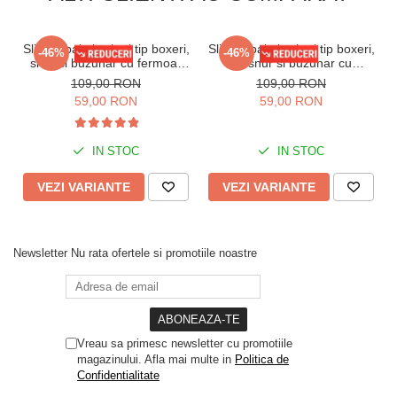
Slip de baie barbati tip boxeri,
Slip de baie barbati tip boxeri,
-46%
-46%
snur si buzunar cu fermoar
cu snur si buzunar cu
bleumarin/albastru Q328
fermoar bleumarin/verde
109,00 RON
109,00 RON
Q329
59,00 RON
59,00 RON
IN STOC
IN STOC
VEZI VARIANTE
VEZI VARIANTE
Newsletter
Nu rata ofertele si promotiile noastre
Vreau sa primesc newsletter cu promotiile
magazinului. Afla mai multe in
Politica de
Confidentialitate