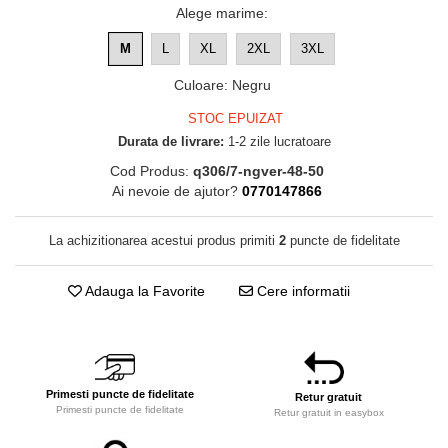
Alege marime
:
M
L
XL
2XL
3XL
Culoare
:
Negru
STOC EPUIZAT
Durata de livrare:
1-2 zile lucratoare
Cod Produs:
q306/7-ngver-48-50
Ai nevoie de ajutor?
0770147866
La achizitionarea acestui produs primiti
2
puncte de fidelitate
Adauga la Favorite
Cere informatii
Primesti puncte de fidelitate
Retur gratuit
Primesti puncte de fidelitate
Retur gratuit in easybox