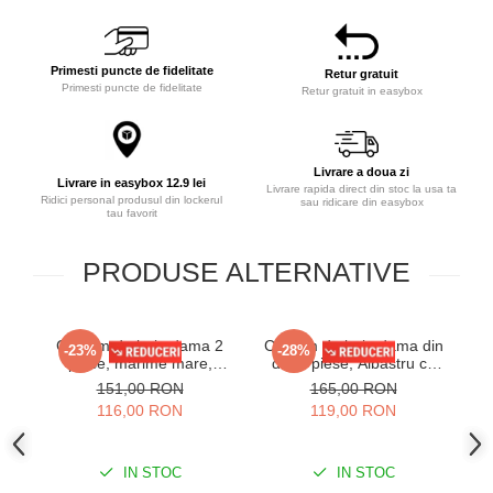
Primesti puncte de fidelitate
Retur gratuit
Primesti puncte de fidelitate
Retur gratuit in easybox
Livrare a doua zi
Livrare in easybox 12.9 lei
Livrare rapida direct din stoc la usa ta
Ridici personal produsul din lockerul
sau ridicare din easybox
tau favorit
PRODUSE ALTERNATIVE
Costum de baie dama 2
Costum de baie dama din
Co
-23%
-28%
piese, marime mare,
doua piese, Albastru cu
negru/maro Aliss
imprimeu floral exotic, Slip
151,00 RON
165,00 RON
cu talie inalta si snururi
116,00 RON
119,00 RON
laterale
IN STOC
IN STOC