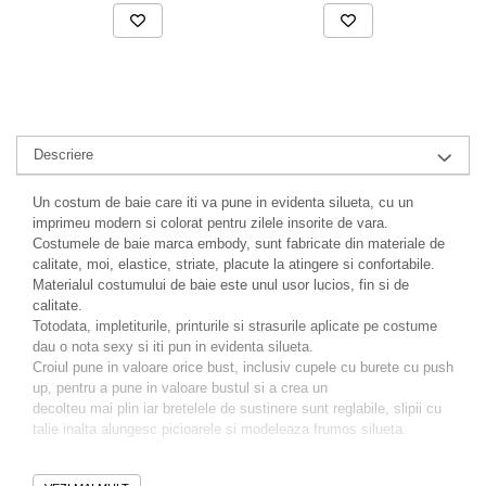
Descriere
Un costum de baie care iti va pune in evidenta silueta, cu un
imprimeu modern si colorat pentru zilele insorite de vara.
Costumele de baie marca embody, sunt fabricate din materiale de
calitate, moi, elastice, striate, placute la atingere si confortabile.
Materialul costumului de baie este unul usor lucios, fin si de
calitate.
Totodata, impletiturile, printurile si strasurile aplicate pe costume
dau o nota sexy si iti pun in evidenta silueta.
Croiul pune in valoare orice bust, inclusiv cupele cu burete cu push
up, pentru a pune in valoare bustul si a crea un
decolteu mai plin iar bretelele de sustinere sunt reglabile, slipii cu
talie inalta alungesc picioarele si modeleaza frumos silueta.
Alege costumul de baie care ti se potriveste, pentru o aparitie