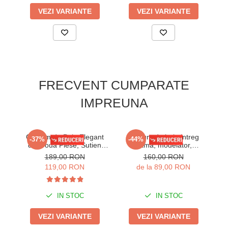
VEZI VARIANTE
VEZI VARIANTE
FRECVENT CUMPARATE
IMPREUNA
Costum de Baie Elegant
Costum de baie intreg
-37%
-44%
din Doua Piese, Sutien
dama, modelator,
Pi
Sidefat si Slip Negru cu
negru/alb, Wild paradise
s
189,00 RON
160,00 RON
Talie Inalta y9223
119,00 RON
de la 89,00 RON
negru/neon
IN STOC
IN STOC
VEZI VARIANTE
VEZI VARIANTE