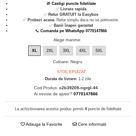
🎁
Castigi puncte fidelitate
✅
Livrare rapida
✅
Retur GRATUIT la Easybox
✅
Probezi acasa.
Retur simplu daca nu se potriveste.
✅
Banii înapoi garantat
📞
Comanda pe WhatsApp 0770147866
Alege marime
:
XL
2XL
3XL
4XL
5XL
Culoare
:
Negru
STOC EPUIZAT
Durata de livrare:
1-2 zile
Cod Produs:
c2b39209-ngrgl-44
Ai nevoie de ajutor?
0770147866
La achizitionarea acestui produs primiti
4
puncte de fidelitate
Adauga la Favorite
Cere informatii