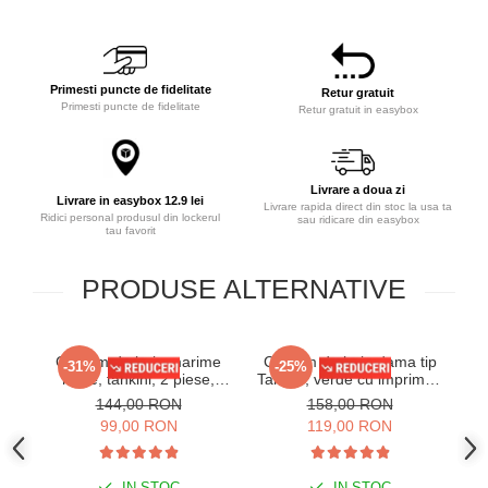
Primesti puncte de fidelitate
Retur gratuit
Primesti puncte de fidelitate
Retur gratuit in easybox
Livrare a doua zi
Livrare in easybox 12.9 lei
Livrare rapida direct din stoc la usa ta
Ridici personal produsul din lockerul
sau ridicare din easybox
tau favorit
PRODUSE ALTERNATIVE
Costum de baie marime
Costum de baie dama tip
C
-31%
-25%
mare, tankini, 2 piese,
Tankini, verde cu imprimeu
fusta si pantaloni scurti,
tropical si pantaloni scurti
f
144,00 RON
158,00 RON
Bali f2501
F2504
99,00 RON
119,00 RON
IN STOC
IN STOC