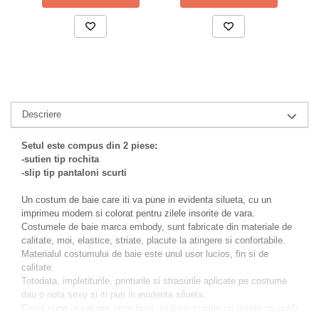
Descriere
Setul este compus din 2 piese:
-sutien tip rochita
-slip tip pantaloni scurti
Un costum de baie care iti va pune in evidenta silueta, cu un
imprimeu modern si colorat pentru zilele insorite de vara.
Costumele de baie marca embody, sunt fabricate din materiale de
calitate, moi, elastice, striate, placute la atingere si confortabile.
Materialul costumului de baie este unul usor lucios, fin si de
calitate.
Totodata, impletiturile, printurile si strasurile aplicate pe costume
dau o nota sexy si iti pun in evidenta silueta.
Croiul pune in valoare orice bust, inclusiv cupele cu burete cu push