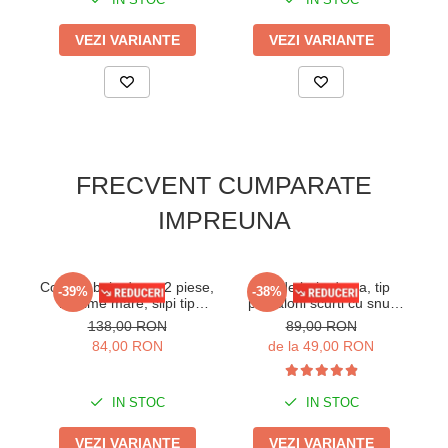
VEZI VARIANTE
VEZI VARIANTE
FRECVENT CUMPARATE
IMPREUNA
Costum baie dama 2 piese,
Slip de baie dama, tip
Co
-39%
-38%
marime mare, slipi tip
pantaloni scurti cu snur
pantaloni scurti, negru/mov
reglabil, negru 2296d
pa
138,00 RON
89,00 RON
M5007
84,00 RON
de la 49,00 RON
IN STOC
IN STOC
VEZI VARIANTE
VEZI VARIANTE