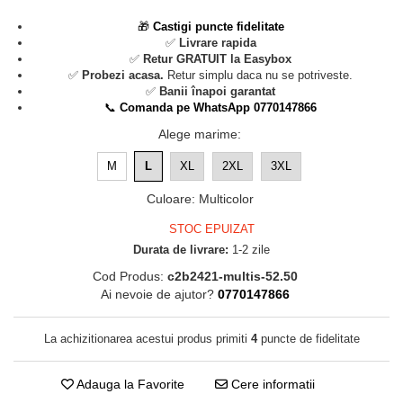
🎁
Castigi puncte fidelitate
✅
Livrare rapida
✅
Retur GRATUIT la Easybox
✅
Probezi acasa.
Retur simplu daca nu se potriveste.
✅
Banii înapoi garantat
📞
Comanda pe WhatsApp 0770147866
Alege marime
:
M
L
XL
2XL
3XL
Culoare
:
Multicolor
STOC EPUIZAT
Durata de livrare:
1-2 zile
Cod Produs:
c2b2421-multis-52.50
Ai nevoie de ajutor?
0770147866
La achizitionarea acestui produs primiti
4
puncte de fidelitate
Adauga la Favorite
Cere informatii