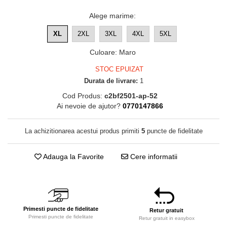
Alege marime
:
XL
2XL
3XL
4XL
5XL
Culoare
:
Maro
STOC EPUIZAT
Durata de livrare:
1
Cod Produs:
c2bf2501-ap-52
Ai nevoie de ajutor?
0770147866
La achizitionarea acestui produs primiti
5
puncte de fidelitate
Adauga la Favorite
Cere informatii
Primesti puncte de fidelitate
Retur gratuit
Primesti puncte de fidelitate
Retur gratuit in easybox