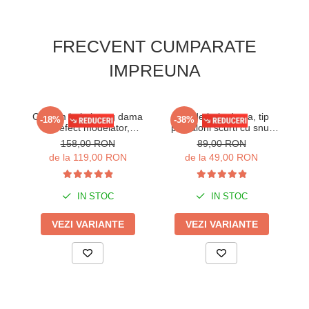
FRECVENT CUMPARATE
IMPREUNA
Costum baie intreg dama
Slip de baie dama, tip
Co
-18%
-38%
cu efect modelator,
pantaloni scurti cu snur
turcoaz, Aqua marine
reglabil, negru 2296d
158,00 RON
89,00 RON
de la 119,00 RON
de la 49,00 RON
IN STOC
IN STOC
VEZI VARIANTE
VEZI VARIANTE