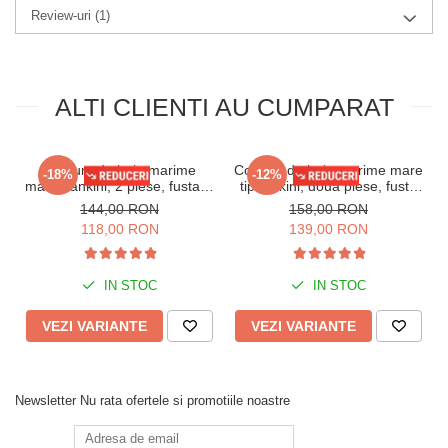
Review-uri
(1)
ALTI CLIENTI AU CUMPARAT
Costum de baie marime
Costum de baie marime mare
-18%
-12%
mare, tankini, 2 piese, fusta si
tip tankini, doua piese, fusta
pantaloni scurti, multicolor
si pantaloni scurti floral w110
144,00 RON
158,00 RON
w139
118,00 RON
139,00 RON
IN STOC
IN STOC
VEZI VARIANTE
VEZI VARIANTE
Newsletter
Nu rata ofertele si promotiile noastre
Recomandari:
Se recomanda spalarea manuala sau la masina (program pentru