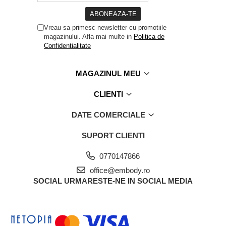
haine delicate) la maxim 30 grade Celsius,
evitarea produselor chimice de curatat, masina de uscat rufe,
inalbitorii, suprafetele foarte aspre.
Vreau sa primesc newsletter cu promotiile
magazinului. Afla mai multe in
Politica de
Nu utilizati fierul de calcat.
Confidentialitate
Compozitie:
80% Polyamid
MAGAZINUL MEU
20% Elastan
CLIENTI
DATE COMERCIALE
SUPORT CLIENTI
0770147866
office@embody.ro
SOCIAL
URMARESTE-NE IN SOCIAL MEDIA