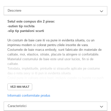
Descriere
Setul este compus din 2 piese:
-sutien tip rochita
-slip tip pantaloni scurti
Un costum de baie care iti va pune in evidenta silueta, cu un
imprimeu modern si colorat pentru zilele insorite de vara.
Costumele de baie marca embody, sunt fabricate din materiale de
calitate, moi, elastice, striate, placute la atingere si confortabile.
Materialul costumului de baie este unul usor lucios, fin si de
calitate.
Totodata, impletiturile, printurile si strasurile aplicate pe costume
dau o nota sexy si iti pun in evidenta silueta.
Croiul pune in valoare orice bust, inclusiv cupele cu burete cu push
up, pentru a pune in valoare bustul si a crea un
VEZI MAI MULT
decolteu mai plin iar bretelele de sustinere sunt reglabile, slipii cu
talie inalta alungesc picioarele si modeleaza frumos silueta.
Informatii conformitate produs
Alege costumul de baie care ti se potriveste, pentru o aparitie
Caracteristici
sexy, un look care evidentiaza bronzul. Fii in trend la plaja si
stralueste vara aceasta, atragand toate privirile.