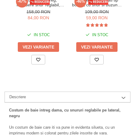
Costum baie intreg,
Slip de baie barbati tip
-47%
-46%
inchidere snur reglabil,
boxeri, cu snur si buzunar
bo
corai, dama, embody
cu fermoar negru/verde
158,00 RON
109,00 RON
Amaretto
Q329
84,00 RON
59,00 RON
IN STOC
IN STOC
VEZI VARIANTE
VEZI VARIANTE
Descriere
Costum de baie intreg dama, cu snururi reglabile pe lateral,
negru
Un costum de baie care iti va pune in evidenta silueta, cu un
imprimeu modern si colorat pentru zilele insorite de vara.