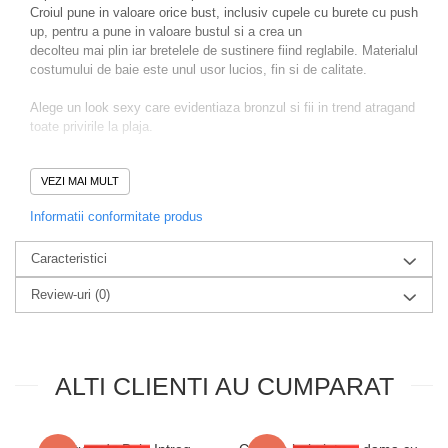
Croiul pune in valoare orice bust, inclusiv cupele cu burete cu push
up, pentru a pune in valoare bustul si a crea un
decolteu mai plin iar bretelele de sustinere fiind reglabile. Materialul
costumului de baie este unul usor lucios, fin si de calitate.
Alege un look sexy care evidentiaza bronzul si fii in trend atragand
toate privirile la plaja.
Recomandari
:
VEZI MAI MULT
Se recomanda spalarea manuala sau la masina (program pentru
haine delicate) la maxim 30 grade Celsius,
Informatii conformitate produs
evitarea produselor chimice de curatat, masina de uscat rufe,
inalbitorii, suprafetele foarte aspre.
Caracteristici
Nu utilizati fierul de calcat.
Review-uri
(0)
Compozitie
:
80% Polyamid
20% Elastan
ALTI CLIENTI AU CUMPARAT