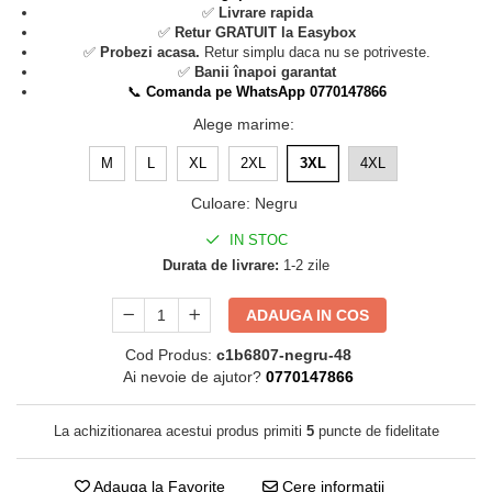
✅
Livrare rapida
✅
Retur GRATUIT la Easybox
✅
Probezi acasa.
Retur simplu daca nu se potriveste.
✅
Banii înapoi garantat
📞
Comanda pe WhatsApp 0770147866
Alege marime
:
M
L
XL
2XL
3XL
4XL
Culoare
:
Negru
IN STOC
Durata de livrare:
1-2 zile
ADAUGA IN COS
Cod Produs:
c1b6807-negru-48
Ai nevoie de ajutor?
0770147866
La achizitionarea acestui produs primiti
5
puncte de fidelitate
Adauga la Favorite
Cere informatii