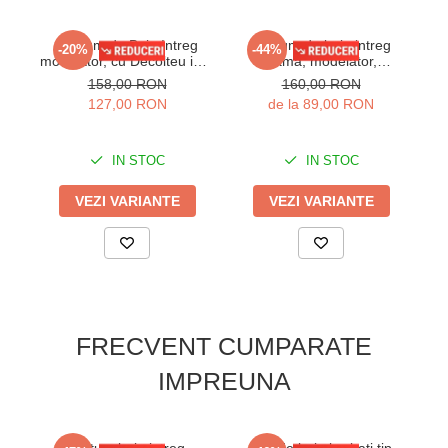
Costum de Baie Intreg
Costum de baie intreg
Co
-20%
-44%
modelator, cu Decolteu in V
dama, modelator,
si Curea in Talie Lm073
negru/alb, Wild paradise
158,00 RON
160,00 RON
negru
127,00 RON
de la 89,00 RON
IN STOC
IN STOC
VEZI VARIANTE
VEZI VARIANTE
FRECVENT CUMPARATE
IMPREUNA