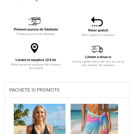
Primesti puncte de fidelitate
Retur gratuit
Primesti puncte de fidelitate
Retur gratuit in easybox
Livrare a doua zi
Livrare in easybox 12.9 lei
Livrare rapida direct din stoc la usa ta
Ridici personal produsul din lockerul
sau ridicare din easybox
tau favorit
PACHETE SI PROMOTII