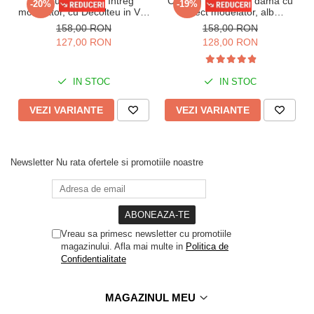
Costum de Baie Intreg
Costum baie intreg dama cu
-20%
-19%
modelator, cu Decolteu in V si
efect modelator, alb
Curea in Talie Lm073 negru
unt/negru, Copacabana
158,00 RON
158,00 RON
23735
127,00 RON
128,00 RON
IN STOC
IN STOC
VEZI VARIANTE
VEZI VARIANTE
Newsletter
Nu rata ofertele si promotiile noastre
Vreau sa primesc newsletter cu promotiile
magazinului. Afla mai multe in
Politica de
Confidentialitate
MAGAZINUL MEU