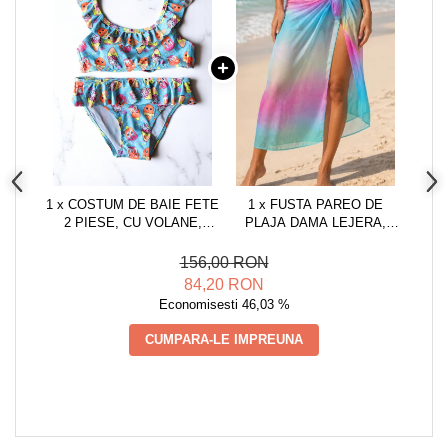
1 x COSTUM DE BAIE FETE
1 x FUSTA PAREO DE
2 PIESE, CU VOLANE,
PLAJA DAMA LEJERA,
IMPRIMEU ICECREAM,
NEGRU, MARIME
ALBASTRU
UNIVERSALA
156,00 RON
ALBASTRU/ROZ, ONE SIZE,
84,20 RON
MULTICOLOR
Economisesti 46,03 %
CUMPARA-LE IMPREUNA