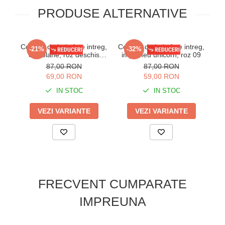
PRODUSE ALTERNATIVE
Costum de baie fete intreg,
Costum de baie fete intreg,
-21%
-32%
cu volane, roz deschis
imprimeu unicorn, roz 09
Q302
87,00 RON
87,00 RON
69,00 RON
59,00 RON
IN STOC
IN STOC
VEZI VARIANTE
VEZI VARIANTE
FRECVENT CUMPARATE
IMPREUNA