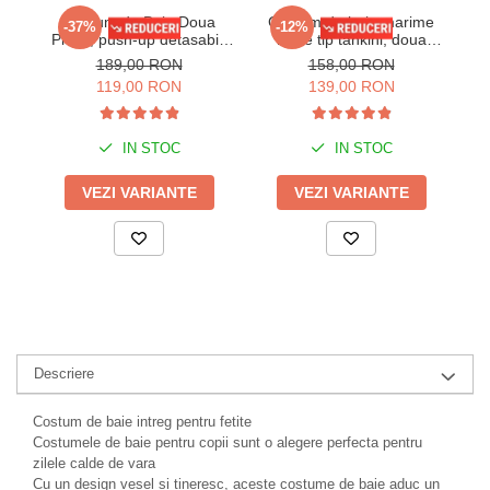
Costum de Baie Doua
Costum de baie marime
Co
-37%
-12%
Piese, push-up detasabil,
mare tip tankini, doua
e
sustinere metalica sutien
piese, fusta si pantaloni
m
189,00 RON
158,00 RON
lm078 negru
scurti floral w110
119,00 RON
139,00 RON
IN STOC
IN STOC
VEZI VARIANTE
VEZI VARIANTE
Descriere
Costum de baie intreg pentru fetite
Costumele de baie pentru copii sunt o alegere perfecta pentru
zilele calde de vara
Cu un design vesel si tineresc, aceste costume de baie aduc un