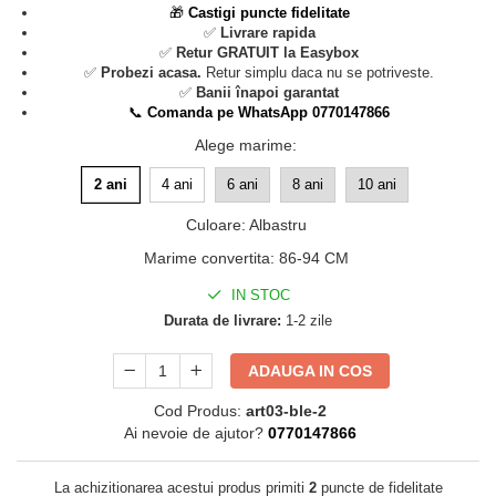
🎁
Castigi puncte fidelitate
✅
Livrare rapida
✅
Retur GRATUIT la Easybox
✅
Probezi acasa.
Retur simplu daca nu se potriveste.
✅
Banii înapoi garantat
📞
Comanda pe WhatsApp 0770147866
Alege marime
:
2 ani
4 ani
6 ani
8 ani
10 ani
Culoare
:
Albastru
Marime convertita
:
86-94 CM
IN STOC
Durata de livrare:
1-2 zile
ADAUGA IN COS
Cod Produs:
art03-ble-2
Ai nevoie de ajutor?
0770147866
La achizitionarea acestui produs primiti
2
puncte de fidelitate