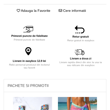
Adauga la Favorite
Cere informatii
Primesti puncte de fidelitate
Retur gratuit
Primesti puncte de fidelitate
Retur gratuit in easybox
Livrare a doua zi
Livrare in easybox 12.9 lei
Livrare rapida direct din stoc la usa ta
Ridici personal produsul din lockerul
sau ridicare din easybox
tau favorit
PACHETE SI PROMOTII