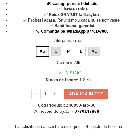
🎁
Castigi puncte fidelitate
✅
Livrare rapida
✅
Retur GRATUIT la Easybox
✅
Probezi acasa.
Retur simplu daca nu se potriveste.
✅
Banii înapoi garantat
📞
Comanda pe WhatsApp 0770147866
Alege marime
:
XS
S
M
L
XL
Culoare
:
Alb
IN STOC
Durata de livrare:
1-2 zile
ADAUGA IN COS
Cod Produs:
c2b0090-alb-36
Ai nevoie de ajutor?
0770147866
La achizitionarea acestui produs primiti
4
puncte de fidelitate