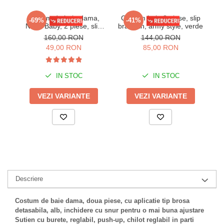
Costum de baie dama,
Costum baie 2 piese, slip
C
-69%
-41%
Neon Baby, 2 piese, slip
brazilian, army style, verde
dam
semidecupat, sutien cu
160,00 RON
144,00 RON
snur reglabil, galben neon
49,00 RON
85,00 RON
IN STOC
IN STOC
VEZI VARIANTE
VEZI VARIANTE
Descriere
Costum de baie dama, doua piese, cu aplicatie tip brosa
detasabila, alb, inchidere cu snur pentru o mai buna ajustare
Sutien cu burete, reglabil, push-up, chilot reglabil in parti