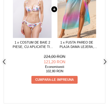
1 x COSTUM DE BAIE 2
1 x FUSTA PAREO DE
PIESE, CU APLICATIE TIP
PLAJA DAMA LEJERA,
BROSA, ALB, SLIP
NEGRU, MARIME
REGLABIL, EMBODY GLOW
UNIVERSALA
224,00 RON
ALBASTRU/ROZ, ONE SIZE,
121,20 RON
MULTICOLOR
Economisesti
102,80 RON
CUMPARA-LE IMPREUNA