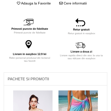
Adauga la Favorite
Cere informatii
Primesti puncte de fidelitate
Retur gratuit
Primesti puncte de fidelitate
Retur gratuit in easybox
Livrare a doua zi
Livrare in easybox 12.9 lei
Livrare rapida direct din stoc la usa ta
Ridici personal produsul din lockerul
sau ridicare din easybox
tau favorit
PACHETE SI PROMOTII