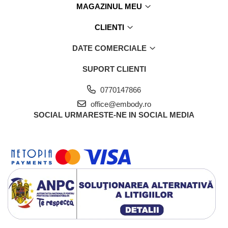
inalbitorii, suprafetele foarte aspre.
MAGAZINUL MEU
Nu utilizati fierul de calcat.
CLIENTI
Compozitie:
80% Polyamid
DATE COMERCIALE
20% Elastan
SUPORT CLIENTI
0770147866
office@embody.ro
SOCIAL
URMARESTE-NE IN SOCIAL MEDIA