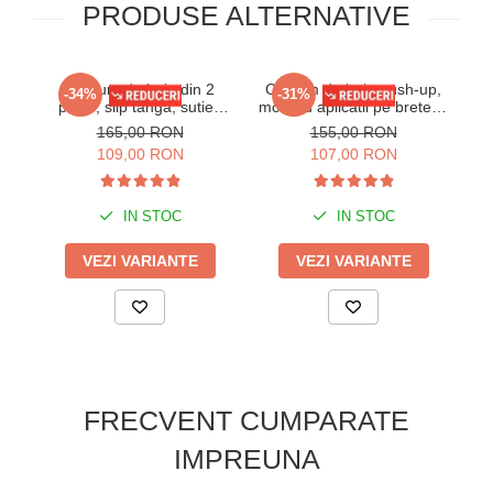
PRODUSE ALTERNATIVE
Costum de baie din 2
Costum de baie push-up,
C
-34%
-31%
piese, slip tanga, sutien
mov, cu aplicatii pe bretele,
n
push-up forma scoica
Embody diamond
165,00 RON
155,00 RON
y9118 verde
109,00 RON
107,00 RON
IN STOC
IN STOC
VEZI VARIANTE
VEZI VARIANTE
FRECVENT CUMPARATE
IMPREUNA