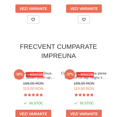
VEZI VARIANTE
VEZI VARIANTE
FRECVENT CUMPARATE
IMPREUNA
Costum de Baie Doua
Costum de baie doua piese
-30%
-37%
Piese, Sutien push up,
leopard cu slip negru si
Pi
material tip raiat, lm043
sutien cu sustinere y9102
s
169,00 RON
189,00 RON
mov
119,00 RON
119,00 RON
IN STOC
IN STOC
VEZI VARIANTE
VEZI VARIANTE