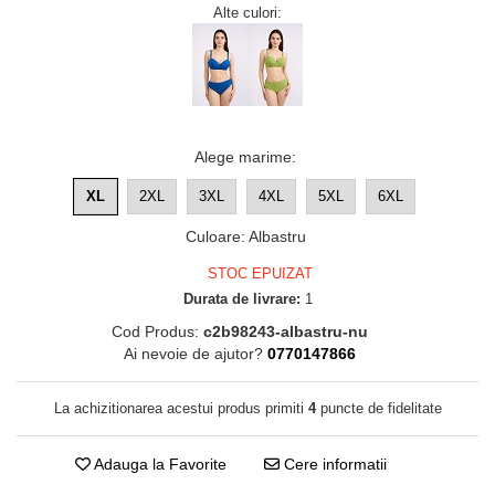
Alte culori:
Alege marime
:
XL
2XL
3XL
4XL
5XL
6XL
Culoare
:
Albastru
STOC EPUIZAT
Durata de livrare:
1
Cod Produs:
c2b98243-albastru-nu
Ai nevoie de ajutor?
0770147866
La achizitionarea acestui produs primiti
4
puncte de fidelitate
Adauga la Favorite
Cere informatii