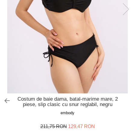
Slip de baie dama
Pijamale copii
Rochii de plaja
Pijamale bebelusi
Sort baie barbati
Pijamale salopeta copii
Pijamale cocolino copii
Genti plaja
Pijamale bumbac copii
Pijamale cuplu
Pijamale Craciun
Pijamale cocolino cuplu
Pijamale familie
Pijamale finet
Sosete
Costum de baie dama, batal-marime mare, 2
piese, slip clasic cu snur reglabil, negru
embody
211,75 RON
129,47 RON