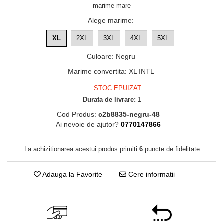
marime mare
Alege marime
:
XL
2XL
3XL
4XL
5XL
Culoare
:
Negru
Marime convertita
:
XL INTL
STOC EPUIZAT
Durata de livrare:
1
Cod Produs:
c2b8835-negru-48
Ai nevoie de ajutor?
0770147866
La achizitionarea acestui produs primiti
6
puncte de fidelitate
Adauga la Favorite
Cere informatii