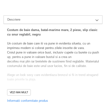
Descriere
Costum de baie dama, batal-marime mare, 2 piese, slip clasic
cu snur reglabil, negru
Un costum de baie care iti va pune in evidenta silueta, cu un
imprimeu modern si colorat pentru zilele insorite de vara.
Croiul pune in valoare orice bust, inclusiv cupele cu burete cu push
up, pentru a pune in valoare bustul si a crea un
decolteu mai plin iar bretelele de sustinere fiind reglabile. Materialul
costumului de baie este unul usor lucios, fin si de calitate.
Alege un look sexy care evidentiaza bronzul si fii in trend atragand
toate privirile la plaja.
Recomandari
:
VEZI MAI MULT
Se recomanda spalarea manuala sau la masina (program pentru
haine delicate) la maxim 30 grade Celsius,
Informatii conformitate produs
evitarea produselor chimice de curatat, masina de uscat rufe,