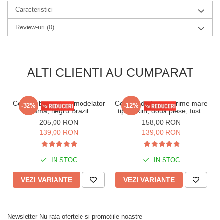
inalbitorii, suprafetele foarte aspre.
Caracteristici
Nu utilizati fierul de calcat.
Review-uri
(0)
Compozitie
:
80% Polyamid
20% Elastan
ALTI CLIENTI AU CUMPARAT
Costum baie intreg modelator
Costum de baie marime mare
-32%
-12%
dama, negru Brazil
tip tankini, doua piese, fusta
si pantaloni scurti floral w110
205,00 RON
158,00 RON
139,00 RON
139,00 RON
IN STOC
IN STOC
VEZI VARIANTE
VEZI VARIANTE
Newsletter
Nu rata ofertele si promotiile noastre