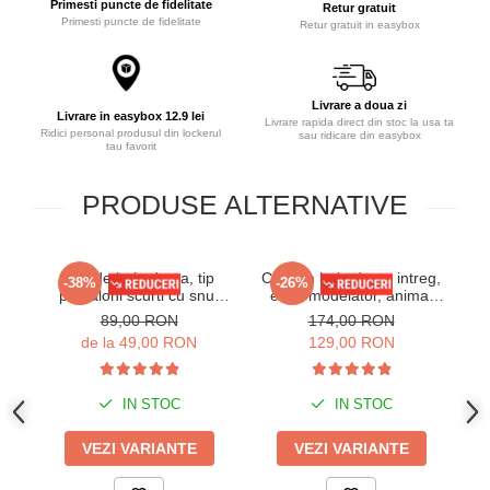
Primesti puncte de fidelitate
Retur gratuit
Primesti puncte de fidelitate
Retur gratuit in easybox
Livrare a doua zi
Livrare in easybox 12.9 lei
Livrare rapida direct din stoc la usa ta
Ridici personal produsul din lockerul
sau ridicare din easybox
tau favorit
PRODUSE ALTERNATIVE
Slip de baie dama, tip
Costum baie dama intreg,
Co
-38%
-26%
pantaloni scurti cu snur
efect modelator, animal
e
reglabil, negru 2296d
print Naya
m
89,00 RON
174,00 RON
de la 49,00 RON
129,00 RON
IN STOC
IN STOC
VEZI VARIANTE
VEZI VARIANTE